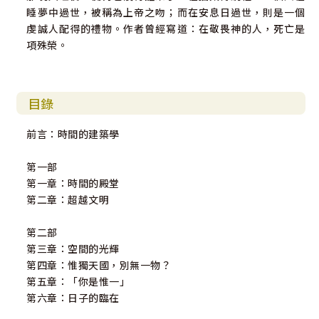
睡夢中過世，被稱為上帝之吻；而在安息日過世，則是一個
虔誠人配得的禮物。作者曾經寫道：在敬畏神的人，死亡是
項殊榮。
目錄
前言：時間的建築學
第一部
第一章：時間的殿堂
第二章：超越文明
第二部
第三章：空間的光輝
第四章：惟獨天國，別無一物？
第五章：「你是惟一」
第六章：日子的臨在