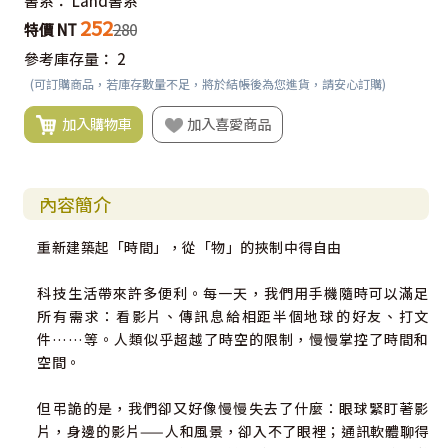
書系：
Land書系
252
特價 NT
280
參考庫存量：
2
(可訂購商品，若庫存數量不足，將於結帳後為您進貨，請安心訂購)
加入購物車
加入喜愛商品
內容簡介
重新建築起「時間」，從「物」的挾制中得自由
科技生活帶來許多便利。每一天，我們用手機隨時可以滿足
所有需求：看影片、傳訊息給相距半個地球的好友、打文
件……等。人類似乎超越了時空的限制，慢慢掌控了時間和
空間。
但弔詭的是，我們卻又好像慢慢失去了什麼：眼球緊盯著影
片，身邊的影片——人和風景，卻入不了眼裡；通訊軟體聊得