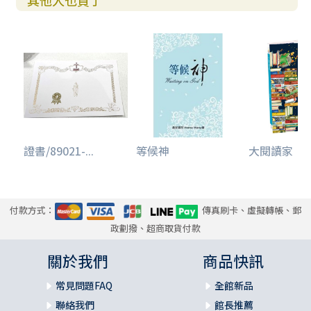
其他人也買了
證書/89021-...
等候神
大閱讀家
付款方式：
傳真刷卡、虛擬轉帳、郵
政劃撥、超商取貨付款
關於我們
商品快訊
常見問題FAQ
全館新品
聯絡我們
館長推薦