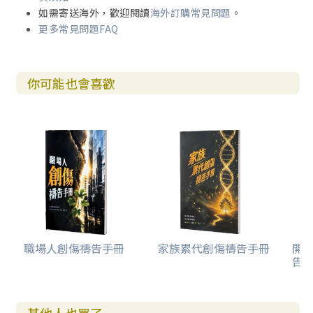
如需寄送海外，歡迎閱讀
海外訂購常見問題
。
更多常見問題FAQ
你可能也會喜歡
職場人創傷禱告手冊
家族累代創傷禱告手冊
開
告(