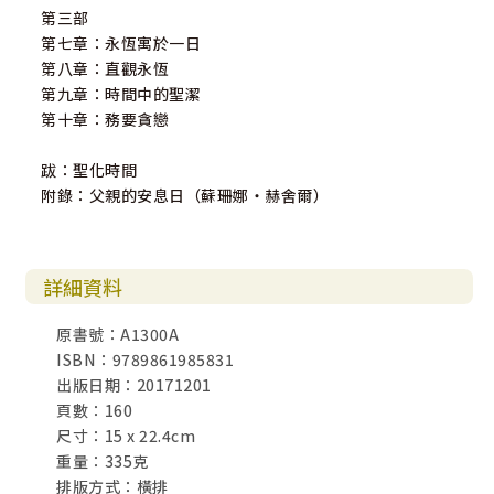
第三部
第七章：永恆寓於一日
第八章：直觀永恆
第九章：時間中的聖潔
第十章：務要貪戀
跋：聖化時間
附錄：父親的安息日（蘇珊娜‧赫舍爾）
詳細資料
原書號：A1300A
ISBN：9789861985831
出版日期：20171201
頁數：160
尺寸：15 x 22.4cm
重量：335克
排版方式：橫排