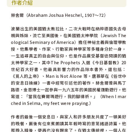
作者介紹
赫舍爾（Abraham Joshua Heschel, 1907～72）
波蘭出生的美國猶太教拉比，二次大戰時在納粹德國失去母
親與姊妹，流亡至美國後，在美國猶太神學院（Jewish The
ological Seminary of America）擔任神祕主義與倫理學教
授。他集學者、作家、行動家與神學家等多種身分於一身，
一生追尋真正的自由與信仰，也是作品廣受基督徒閱讀的猶
太神學家之一，其中The Prophets 入選《今日基督教》20
世紀百大好書。他最具影響力的作品除本書外，還包括：
《覓人的上帝》、Man is Not Alone 等。唐慕華在《俗世中
的安息日操練》一書中經常引述他的著作。赫舍爾曾與馬丁
路德•金恩博士一起參與一九六五年的美國民權運動遊行，他
寫道：「當我在賽爾瑪遊行，我的腳禱祈。」（When I mar
ched in Selma, my feet were praying.）
作者的最後一個安息日，與家人和許多朋友共度了一頓美好
的晚餐，飯後有位來賓朗讀其年輕時寫的意第緒語詩篇。他
那晚入睡後，便再也沒有醒來了。在猶太傳統裡，一個人在