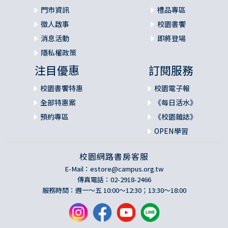
門市資訊
禮品專區
徵人啟事
校園書饗
消息活動
即將登場
隱私權政策
注目優惠
訂閱服務
校園書饗特惠
校園電子報
全部特惠案
《每日活水》
預約專區
《校園雜誌》
OPEN學習
校園網路書房客服
E-Mail：
estore@campus.org.tw
傳真電話：02-2918-2466
服務時間：週一～五 10:00～12:30；13:30～18:00