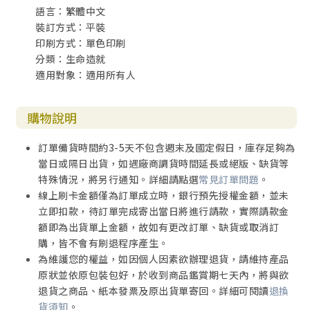
語言：繁體中文
裝訂方式：平裝
印刷方式：單色印刷
分類：生命造就
適用對象：適用所有人
購物說明
訂單備貨時間約3-5天不包含週末及國定假日，庫存足夠為
當日或隔日出貨，如遇廠商調貨時間延長或絕版、缺貨等
特殊情況，將另行通知。詳細請點選
常見訂單問題
。
線上刷卡金額僅為訂單成立時，銀行預先授權金額，並未
立即扣款，待訂單完成寄出當日將進行請款，實際請款金
額即為出貨單上金額，故如有更改訂單、缺貨或取消訂
購，皆不會有刷退程序產生。
為維護您的權益，如因個人因素欲辦理退貨，請維持產品
原狀並依原包裝包好，於收到商品鑑賞期七天內，將與欲
退貨之商品、紙本發票及原出貨單寄回。詳細可閱讀
退換
貨須知
。