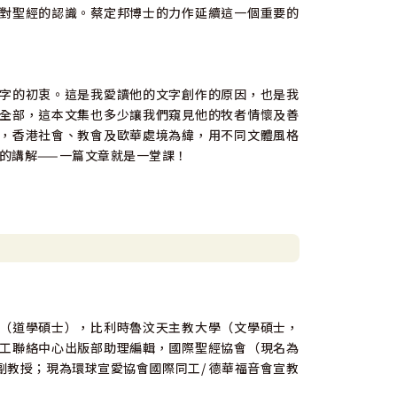
對聖經的認識。蔡定邦博士的力作延續這一個重要的
字的初衷。這是我愛讀他的文字創作的原因，也是我
全部，這本文集也多少讓我們窺見他的牧者情懷及善
，香港社會、教會及歐華處境為緯，用不同文體風格
一的講解——一篇文章就是一堂課！
（道學碩士），比利時魯汶天主教大學（文學碩士，
工聯絡中心出版部助理編輯，國際聖經協會（現名為
教授；現為環球宣愛協會國際同工/ 德華福音會宣教