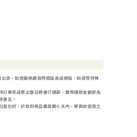
日出貨，如遇廠商調貨時間延長或絕版、缺貨等特殊
待訂單完成寄出當日將進行請款，實際請款金額即為
序產生。
包裝包好，於收到商品鑑賞期七天內，將與欲退貨之