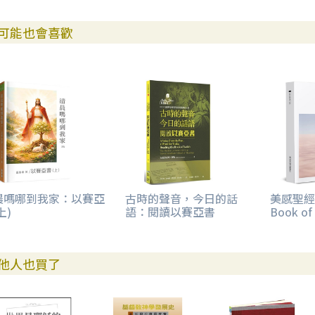
我們為甚麼需要新的譯本？
聖經翻譯的目的
可能也會喜歡
後現代釋經：神學詮釋
我的老師
晨嗎哪到我家：以賽亞
古時的聲音，今日的話
美感聖經：
上)
語：閱讀以賽亞書
Book of 
他人也買了