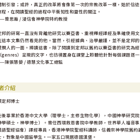
體制引發；或許，真正的改革將會像第一次的宗教改革一樣，始於信徒
旅程，在閱讀聖經的過程中平衡知性和靈性的關注。
——曾思瀚 / 浸信會神學院特約教授
定邦的研寫一直沒有背離他研究以賽亞書、重視釋經譯經及準確使用文
在這本文集仍然看見的他。當然，引經據典、治學嚴謹，並不是定邦的
感憫人的一面。捧讀這書，除了閱讀到定邦以舊約以賽亞書的研究為經
（genres）呈現的文字，也彷彿置身在課堂上聆聽他針對每個課題逐
——陳張慧嫈 / 德慧文化事工總監
者介紹
蔡定邦博士
先後畢業於香港中文大學（理學士，主修生物化學），中國神學研究院
神學碩士，神學博士）。曾任西環救恩書院中學教師，世界華人福音事
漢語聖經協會）譯經專員，香港神學院聖經科講師，信義宗神學院舊約副
士，對象是中國留學生。一家五口現居德國漢堡。