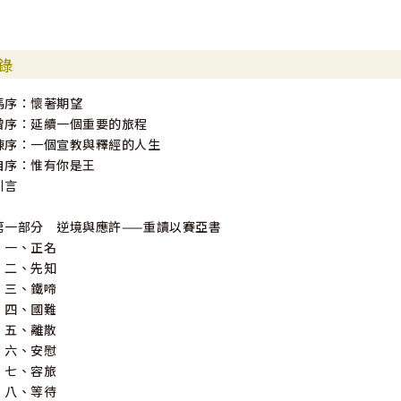
錄
馮序：懷著期望
曾序：延續一個重要的旅程
陳序：一個宣教與釋經的人生
自序：惟有你是王
引言
第一部分 逆境與應許——重讀以賽亞書
一、正名
二、先知
三、鐵啼
四、國難
五、離散
六、安慰
七、容旅
八、等待