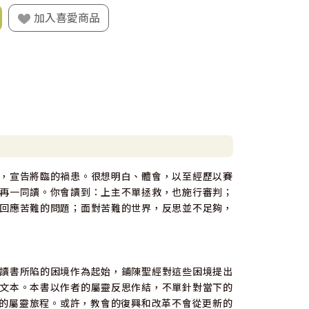
加入喜愛商品
，宣告將臨的禍患。很想明白、體會，以至經歷以賽
再一同讀。你會讀到：上主不單拯救，也施行審判；
回應苦難的問題；面對苦難的世界，反思並不足夠，
讀書所陷的困境作為起始，鋪陳聖經對這些困境提出
文本。本書以作者的屬靈反思作結，不單針對當下的
的屬靈旅程。或許，教會的復興和改革不會從更新的