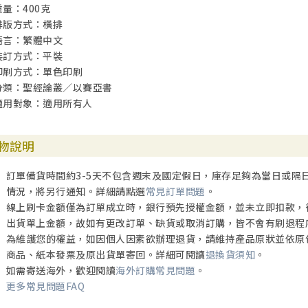
重量：400克
八、偏見
排版方式：橫排
九、威哥
語言：繁體中文
十、魯汶查經班
裝訂方式：平裝
十一、荷蘭華人教會
印刷方式：單色印刷
十二、伊拉克基督徒
分類：聖經論叢／以賽亞書
十三、忠心
適用對象：適用所有人
十四、華僑冬至
十五、踏上宣教之旅
十六、出發
物說明
十七、學習語言
十八、荷蘭大選
訂單備貨時間約3-5天不包含週末及國定假日，庫存足夠為當日或隔
十九、德國華人查經班
情況，將另行通知。詳細請點選
常見訂單問題
。
二十、德國華人基督徒營會
線上刷卡金額僅為訂單成立時，銀行預先授權金額，並未立即扣款，
出貨單上金額，故如有更改訂單、缺貨或取消訂購，皆不會有刷退程
第四部分 誰主浮沉？——以賽亞書給當代香港教會的信息
為維護您的權益，如因個人因素欲辦理退貨，請維持產品原狀並依原
商品、紙本發票及原出貨單寄回。詳細可閱讀
退換貨須知
。
附錄
如需寄送海外，歡迎閱讀
海外訂購常見問題
。
附錄一：靈修篇——默想以賽亞書
更多常見問題FAQ
附錄二：研讀．心路