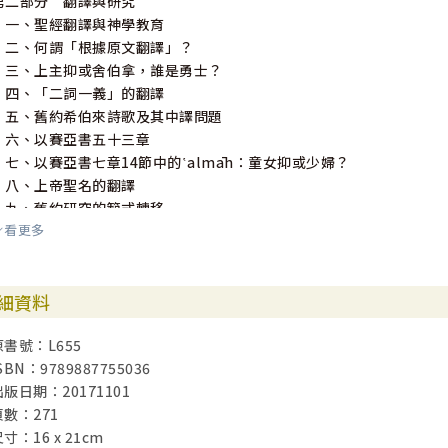
第二部分 翻譯與研究
一、聖經翻譯與神學教育
二、何謂「根據原文翻譯」？
三、上主抑或舍伯拿，誰是勇士？
四、「二詞一義」的翻譯
五、舊約希伯來詩歌及其中譯問題
六、以賽亞書五十三章
七、以賽亞書七章14節中的‛almāh：童女抑或少婦？
八、上帝聖名的翻譯
九、舊約研究的範式轉移
看更多
十、從以賽亞書「僕人之歌」反思苦難的問題
第三部分 以賽亞書與現代華人
細資料
一、以賽亞書與現代華人
二、中國——印尼餐廳
原書號：L655
三、舵國的中國留學生
SBN：9789887755036
四、迷途知返
出版日期：20171101
五、他鄉遇故知
頁數：271
六、新王登基
寸：16 x 21cm
七、回家