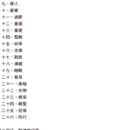
九、僕人
十、還鄉
十一、過節
十二、重逢
十三、重建
十四、聖殿
十五、紛爭
十六、忠僕
十七、餘民
十八、揀選
十九、瞎眼
二十、看見
二十一、黑暗
二十二、光明
二十三、錫安
二十四、朝聖
二十五、逆境
二十六、同行