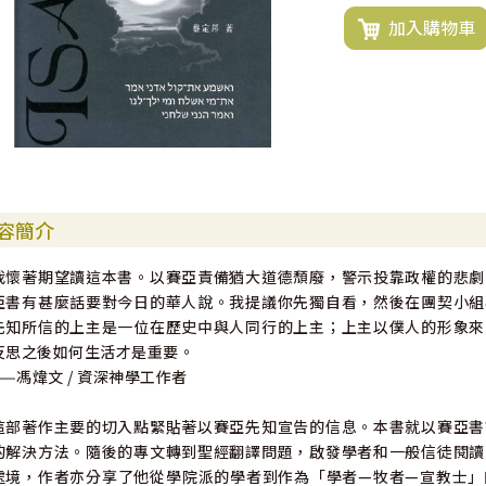
加入購物車
容簡介
我懷著期望讀這本書。以賽亞責備猶大道德頹廢，警示投靠政權的悲劇
亞書有甚麼話要對今日的華人說。我提議你先獨自看，然後在團契小組
先知所信的上主是一位在歷史中與人同行的上主；上主以僕人的形象來
反思之後如何生活才是重要。
——馮煒文 / 資深神學工作者
這部著作主要的切入點緊貼著以賽亞先知宣告的信息。本書就以賽亞書
的解決方法。隨後的專文轉到聖經翻譯問題，啟發學者和一般信徒閱讀
處境，作者亦分享了他從學院派的學者到作為「學者—牧者—宣教士」