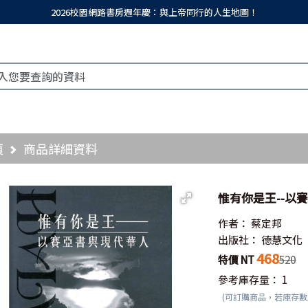
2026校園網路書房週年慶：與上帝同行的人生地圖！
頁
商品詳細資料
惟有你是王--以
作者：
蔡定邦
出版社：
德慧文化
468
特價 NT
520
參考庫存量：
1
(可訂購商品，若庫存