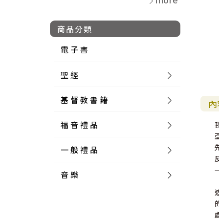
商品分類
電 子 書
聖 經
基 督 教 書 籍
新 舊 約 聖 經
內
福 音 禮 品
簡 體 聖 經
聖 經 論 叢
和 合 本
一 般 禮 品
英 文 聖 經
神 學 類
福 音 飾 品 配 件
和 合 本 標 點
參 考 書 工 具 書
音 樂
外 文 聖 經
實 踐 神 學
福 音 家 飾 用 品
一 般 卡 片
新 標 點 和 合 本
K J V
摩 西 五 經
系 統 神 學
福 音 項 鍊
讀 經 法
中 外 文 聖 經
教 會 歷 史
福 音 生 活 雜 貨
一 般 文 具
詩 本 樂 譜
和 合 本 修 訂 版
E S V
歷 史 書
神 、 創 造
宣 教 差 傳
福 音 耳 環 / 耳 夾
福 音 桌 飾 品
萬 用 卡
釋 經 法
創 世 記