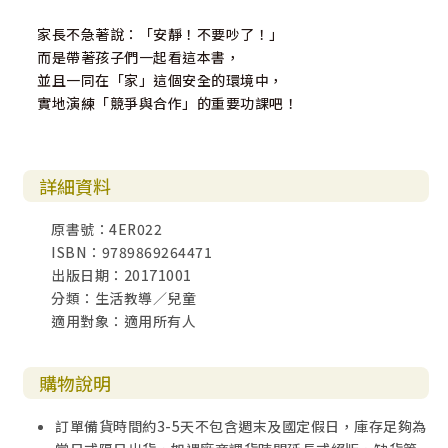
家長不急著說：「安靜！不要吵了！」
而是帶著孩子們一起看這本書，
並且一同在「家」這個安全的環境中，
實地演練「競爭與合作」的重要功課吧！
詳細資料
原書號：4ER022
ISBN：9789869264471
出版日期：20171001
分類：生活教導／兒童
適用對象：適用所有人
購物說明
訂單備貨時間約3-5天不包含週末及國定假日，庫存足夠為