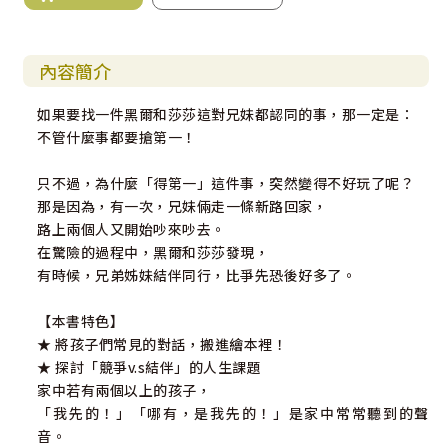
內容簡介
如果要找一件黑爾和莎莎這對兄妹都認同的事，那一定是：
不管什麼事都要搶第一！
只不過，為什麼「得第一」這件事，突然變得不好玩了呢？
那是因為，有一次，兄妹倆走一條新路回家，
路上兩個人又開始吵來吵去。
在驚險的過程中，黑爾和莎莎發現，
有時候，兄弟姊妹結伴同行，比爭先恐後好多了。
【本書特色】
★ 將孩子們常見的對話，搬進繪本裡！
★ 探討「競爭v.s結伴」的人生課題
家中若有兩個以上的孩子，
「我先的！」「哪有，是我先的！」是家中常常聽到的聲
音。