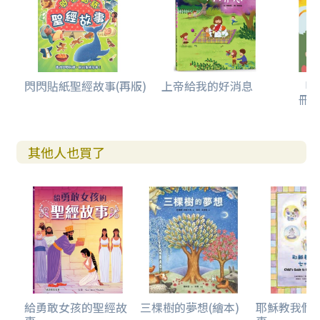
閃閃貼紙聖經故事(再版)
上帝給我的好消息
「
冊(
其他人也買了
給勇敢女孩的聖經故
三棵樹的夢想(繪本)
耶穌教我們