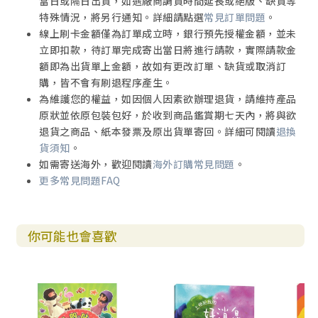
當日或隔日出貨，如遇廠商調貨時間延長或絕版、缺貨等
特殊情況，將另行通知。詳細請點選
常見訂單問題
。
線上刷卡金額僅為訂單成立時，銀行預先授權金額，並未
立即扣款，待訂單完成寄出當日將進行請款，實際請款金
額即為出貨單上金額，故如有更改訂單、缺貨或取消訂
購，皆不會有刷退程序產生。
為維護您的權益，如因個人因素欲辦理退貨，請維持產品
原狀並依原包裝包好，於收到商品鑑賞期七天內，將與欲
退貨之商品、紙本發票及原出貨單寄回。詳細可閱讀
退換
貨須知
。
如需寄送海外，歡迎閱讀
海外訂購常見問題
。
更多常見問題FAQ
你可能也會喜歡