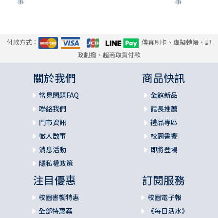
事
事
付款方式：
傳真刷卡、虛擬轉帳、郵
政劃撥、超商取貨付款
關於我們
商品快訊
常見問題FAQ
全館新品
聯絡我們
館長推薦
門市資訊
禮品專區
徵人啟事
校園書饗
消息活動
即將登場
隱私權政策
注目優惠
訂閱服務
校園書饗特惠
校園電子報
全部特惠案
《每日活水》