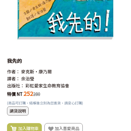
我先的
作者：
麥克斯‧康乃爾
譯者：
余治瑩
出版社：
彩虹愛家生命教育協會
252
特價 NT
280
(商品可訂購，結帳後立刻為您進貨，請安心訂購)
調貨說明
加入購物車
加入喜愛商品