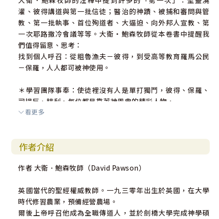
大衛．鮑森牧師的注釋中提到許多的「第一次」：聖靈澆
灌、彼得講道與第一批信徒；醫治的神蹟、被捕和審問與管
教、第一批執事、首位殉道者、大逼迫、向外邦人宣教、第
一次耶路撒冷會議等等。大衛‧鮑森牧師從本卷書中提醒我
們值得留意、思考：
找到個人呼召：從粗魯漁夫－彼得，到受高等教育羅馬公民
－保羅，人人都可被神使用。
＊學習團隊事奉：使徒裡沒有人是單打獨鬥，彼得、保羅、
司提反、腓利，每位都是靠著神恩典的精彩人物，
看更多
同屬一個團隊、兩兩被差派完成任務後又返回團契，與神合
作、遵行神旨意的大家庭。
作者介紹
＊沒有金銀的有效宣教：人為資源（錢、硬體、建築等）正
是使徒所缺乏的，驅使他們歸向神，全心倚靠神的供應。
作者 大衛．鮑森牧師（David Pawson）
＊可聽可見的完整福音：傳完整，不打折的福音，讓人可看
見、聽見。不只停在接受耶穌，還要認罪悔改、受洗、領受
英國當代的聖經權威教師。一九三零年出生於英國，在大學
聖靈。
時代修習農業，預備經營農場。
爾後上帝呼召他成為全職傳道人，並於劍橋大學完成神學碩