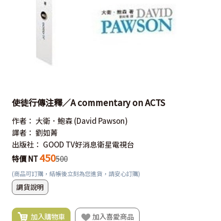
使徒行傳注釋／A commentary on ACTS
作者：
大衛．鮑森
(David Pawson)
譯者：
劉如菁
出版社：
GOOD TV好消息衛星電視台
450
特價 NT
500
(商品可訂購，結帳後立刻為您進貨，請安心訂購)
調貨說明
加入購物車
加入喜愛商品