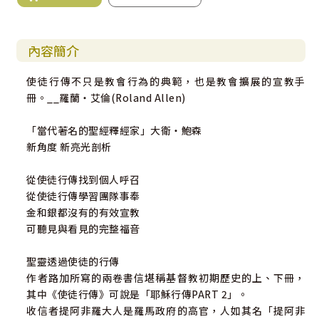
內容簡介
使徒行傳不只是教會行為的典範，也是教會擴展的宣教手
冊。__羅蘭‧艾倫(Roland Allen)
「當代著名的聖經釋經家」大衛‧鮑森
新角度 新亮光剖析
從使徒行傳找到個人呼召
從使徒行傳學習團隊事奉
金和銀都沒有的有效宣教
可聽見與看見的完整福音
聖靈透過使徒的行傳
作者路加所寫的兩卷書信堪稱基督教初期歷史的上、下冊，
其中《使徒行傳》可說是「耶穌行傳PART 2」。
收信者提阿非羅大人是羅馬政府的高官，人如其名「提阿非