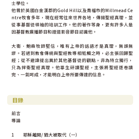
士學位。
他曾於英國白金漢郡的Gold Hill以及喬福市的Millmead Ce
ntre牧會多年，現在經常往來世界各地，傳揚聖經真理，並
從事基督徒領袖的培訓工作。他的著作等身，更有許多人是
因基督教廣播節目和證道影音節目認識他。
大衛．鮑森牧師堅信，唯有上帝的話語才是真理，無誤無
謬。若遇到教會傳統與聖經教導相牴觸之時，必主張回歸聖
經；從不避諱提出異於其他基督徒的觀點，非為特立獨行，
只為捍衛聖經真理。他畢生研讀聖經，主張將聖經逐卷讀
完、一氣呵成，才能明白上帝所要傳達的信息。
目錄
前言
導論
1 耶穌離開/ 猶大被取代（一）