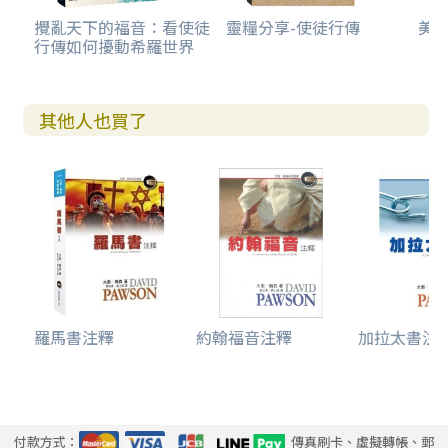
攪亂天下的福音：看使徒
靈糧分享-使徒行傳
美感
行傳如何擾動希羅世界
其他人也買了
羅馬書注釋
約翰福音注釋
加拉太書注
付款方式：
傳真刷卡、虛擬轉帳、郵