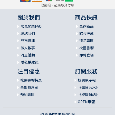
政劃撥、超商取貨付款
關於我們
商品快訊
常見問題FAQ
全館新品
聯絡我們
館長推薦
門市資訊
禮品專區
徵人啟事
校園書饗
消息活動
即將登場
隱私權政策
注目優惠
訂閱服務
校園書饗特惠
校園電子報
全部特惠案
《每日活水》
預約專區
《校園雜誌》
OPEN學習
校園網路書房客服