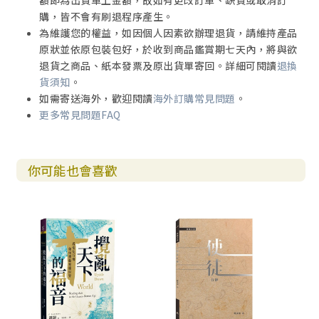
額即為出貨單上金額，故如有更改訂單、缺貨或取消訂
購，皆不會有刷退程序產生。
為維護您的權益，如因個人因素欲辦理退貨，請維持產品
原狀並依原包裝包好，於收到商品鑑賞期七天內，將與欲
退貨之商品、紙本發票及原出貨單寄回。詳細可閱讀
退換
貨須知
。
如需寄送海外，歡迎閱讀
海外訂購常見問題
。
更多常見問題FAQ
你可能也會喜歡