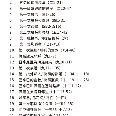
2 五旬節初次澆灌（二1-21）
3 第一篇道與結的果子（二22-47）
4 第一次醫治（三1-26）
5 第一次被捕和審訊（四1-31）
6 第一次管教（四32-五16）
7 第二次被捕與釋放（五17-42）
8 第一批執事/ 司提反被捕（六）
9 第一位殉道者（七1-八3）
10 第一次逼迫/ 腓利的宣教（八4-40）
11 掃羅遇見耶穌（九1-9）
12 亞拿尼亞為掃羅施洗（九10-31）
13 第一次復活（九32-十35）
14 第一批外邦人/ 彼得的辯護（十34-十一18）
15 巴拿巴的宣教/ 彼得獲救（十一19-十二25）
16 巴拿巴和保羅在塞浦路斯（十三1-12）
17 保羅在安提阿傳道（十三13-52）
18 以哥念/ 路司得/ 特庇（十四）
19 第一次耶路撒冷會議（十五1-35）
20 從亞洲到歐洲（十五36-十六15）
21 保羅和西拉入獄（十六16-40）