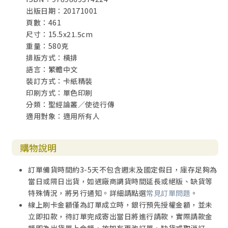
出版日期：20171001
頁數：461
尺寸：15.5x21.5cm
重量：580克
排版方式：橫排
語言：繁體中文
裝訂方式：卡紙精裝
印刷方式：單色印刷
分類：聖經論叢／使徒行傳
適用對象：適用所有人
購物說明
訂單備貨時間約3-5天不包含週末及國定假日，庫存足夠為
當日或隔日出貨，如遇廠商調貨時間延長或絕版、缺貨等
特殊情況，將另行通知。詳細請點選
常見訂單問題
。
線上刷卡金額僅為訂單成立時，銀行預先授權金額，並未
立即扣款，待訂單完成寄出當日將進行請款，實際請款金