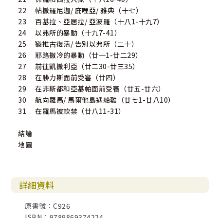
22 帖撒羅尼迦/ 庇哩亞/ 雅典（十七）
23 百基拉、亞居拉/ 亞波羅（十八1-十九7）
24 以弗所的暴動（十九7-41）
25 猶推古復活/ 告別以弗所（二十）
26 耶路撒冷的暴動（廿一1-廿二29）
27 前往凱撒利亞（廿二30-廿三35）
28 在腓力斯面前受審（廿四）
29 在非斯都和亞基帕面前受審（廿五-廿六）
30 航向羅馬/ 馬爾他島遇船難（廿七1-廿八10）
31 在羅馬被軟禁（廿八11-31）
結論
地圖
詳細資料
原書號：C926
ISBN：9789869374224