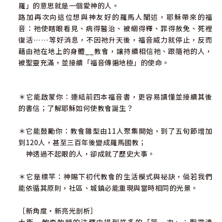
羅」的意思就是一個愛神的人。
路加再次向這位想與神友好的羅馬人闡述，耶穌帶來的福
音：祂使瞎眼看見、病得醫治、被綑得釋、罪得赦免、死裡
復活……等好消息，不因祂升天後，福音威力就停止，反而
藉由祂在地上的身體__教會，讓持續相信祂、跟隨祂的人，
被聖靈充滿，並接續「福音傳遍地極」的使命。
＊它能啟蒙你：連結前四本福音書，更容易讀懂並接續其後
的書信；了解耶穌如何使教會誕生？
＊它能鼓勵你：教會雛型由11人聚集開始，到了五旬節增加
到120人，甚至三百年後變成羅馬國教；
神透過不起眼的人，卻成就了歷史大事。
＊它是標竿：神賜下初代教會的生活模式與祕訣，倘若我們
能依循其原則，社區、城鎮必能重現與當時相同的光景。
［新角度‧新亮光剖析］