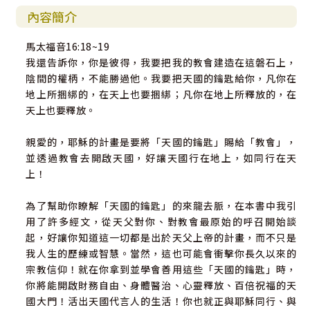
內容簡介
馬太福音16:18~19
我還告訴你，你是彼得，我要把我的教會建造在這磐石上，
陰間的權柄，不能勝過他。我要把天國的鑰匙給你，凡你在
地上所捆綁的，在天上也要捆綁；凡你在地上所釋放的，在
天上也要釋放。
親愛的，耶穌的計畫是要將「天國的鑰匙」賜給「教會」，
並透過教會去開啟天國，好讓天國行在地上，如同行在天
上！
為了幫助你瞭解「天國的鑰匙」的來龍去脈，在本書中我引
用了許多經文，從天父對你、對教會最原始的呼召開始談
起，好讓你知道這一切都是出於天父上帝的計畫，而不只是
我人生的歷練或智慧。當然，這也可能會衝擊你長久以來的
宗教信仰！就在你拿到並學會善用這些「天國的鑰匙」時，
你將能開啟財務自由、身體醫治、心靈釋放、百倍祝福的天
國大門！活出天國代言人的生活！你也就正與耶穌同行、與