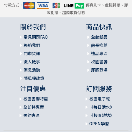
付款方式：
傳真刷卡、虛擬轉帳、郵
政劃撥、超商取貨付款
關於我們
商品快訊
常見問題FAQ
全館新品
聯絡我們
館長推薦
門市資訊
禮品專區
徵人啟事
校園書饗
消息活動
即將登場
隱私權政策
注目優惠
訂閱服務
校園書饗特惠
校園電子報
全部特惠案
《每日活水》
預約專區
《校園雜誌》
OPEN學習