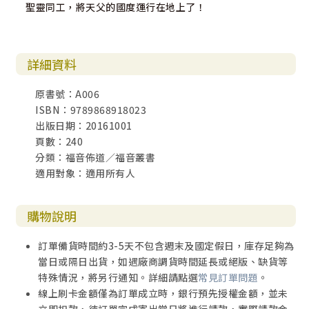
聖靈同工，將天父的國度運行在地上了！
詳細資料
原書號：A006
ISBN：9789868918023
出版日期：20161001
頁數：240
分類：福音佈道／福音叢書
適用對象：適用所有人
購物說明
訂單備貨時間約3-5天不包含週末及國定假日，庫存足夠為
當日或隔日出貨，如遇廠商調貨時間延長或絕版、缺貨等
特殊情況，將另行通知。詳細請點選
常見訂單問題
。
線上刷卡金額僅為訂單成立時，銀行預先授權金額，並未