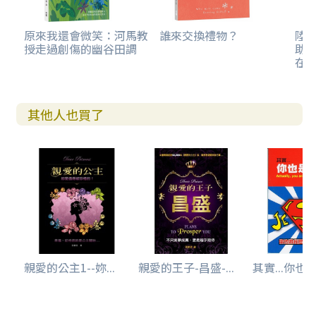
原來我還會微笑：河馬教
誰來交換禮物？
陸
授走過創傷的幽谷田調
助
在
其他人也買了
親愛的公主1--妳...
親愛的王子-昌盛-...
其實...你也是