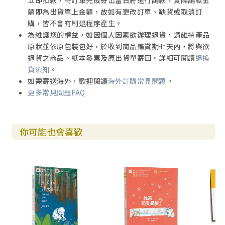
立即扣款，待訂單完成寄出當日將進行請款，實際請款金
額即為出貨單上金額，故如有更改訂單、缺貨或取消訂
購，皆不會有刷退程序產生。
為維護您的權益，如因個人因素欲辦理退貨，請維持產品
原狀並依原包裝包好，於收到商品鑑賞期七天內，將與欲
退貨之商品、紙本發票及原出貨單寄回。詳細可閱讀
退換
貨須知
。
如需寄送海外，歡迎閱讀
海外訂購常見問題
。
更多常見問題FAQ
你可能也會喜歡