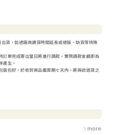
日出貨，如遇廠商調貨時間延長或絕版、缺貨等特殊
待訂單完成寄出當日將進行請款，實際請款金額即為
序產生。
包裝包好，於收到商品鑑賞期七天內，將與欲退貨之
more