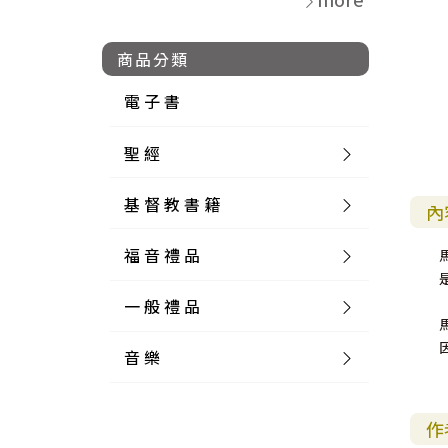
商品分類
電 子 書
聖 經
基 督 教 書 籍
新 舊 約 聖 經
內
福 音 禮 品
簡 體 聖 經
聖 經 論 叢
和 合 本
一 般 禮 品
英 文 聖 經
神 學 類
福 音 飾 品 配 件
和 合 本 標 點
參 考 書 工 具 書
音 樂
外 文 聖 經
實 踐 神 學
福 音 家 飾 用 品
一 般 卡 片
新 標 點 和 合 本
K J V
摩 西 五 經
系 統 神 學
福 音 項 鍊
讀 經 法
中 外 文 聖 經
教 會 歷 史
福 音 生 活 雜 貨
一 般 文 具
詩 本 樂 譜
和 合 本 修 訂 版
E S V
歷 史 書
神 、 創 造
宣 教 差 傳
福 音 耳 環 / 耳 夾
福 音 桌 飾 品
萬 用 卡
釋 經 法
創 世 記
作