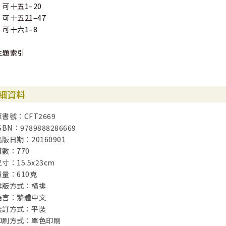
可十五1–20
可十五21–47
可十六1–8
主題索引
細資料
原書號：CFT2669
SBN：9789888286669
出版日期：20160901
頁數：770
寸：15.5x23cm
重量：610克
排版方式：橫排
語言：繁體中文
裝訂方式：平裝
印刷方式：單色印刷