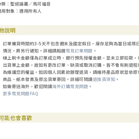
分類：聖經論叢／馬可福音
適用對象：適用所有人
物說明
訂單備貨時間約3-5天不包含週末及國定假日，庫存足夠為當日或隔
情況，將另行通知。詳細請點選
常見訂單問題
。
線上刷卡金額僅為訂單成立時，銀行預先授權金額，並未立即扣款，
出貨單上金額，故如有更改訂單、缺貨或取消訂購，皆不會有刷退程
為維護您的權益，如因個人因素欲辦理退貨，請維持產品原狀並依原
商品、紙本發票及原出貨單寄回。詳細可閱讀
退換貨須知
。
如需寄送海外，歡迎閱讀
海外訂購常見問題
。
更多常見問題FAQ
可能也會喜歡