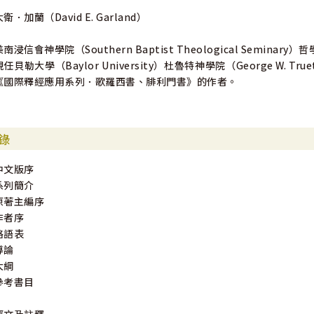
大衛．加蘭（David E. Garland）
美南浸信會神學院（Southern Baptist Theological Seminary
現任貝勒大學（Baylor University）杜魯特神學院（George W. True
《國際釋經應用系列．歌羅西書、腓利門書》的作者。
錄
中文版序
系列簡介
原著主編序
作者序
略語表
導論
大綱
參考書目