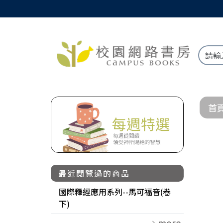
首
最近閱覽過的商品
國際釋經應用系列--馬可福音(卷
下)
more