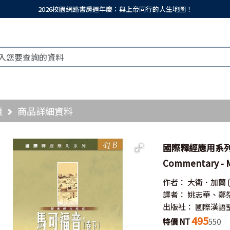
2026校園網路書房週年慶：與上帝同行的人生地圖！
頁
商品詳細資料
國際釋經應用系列--
Commentary - M
作者：
大衛．加蘭
譯者：
姚志華、鄭
出版社：
國際漢語
495
特價 NT
550