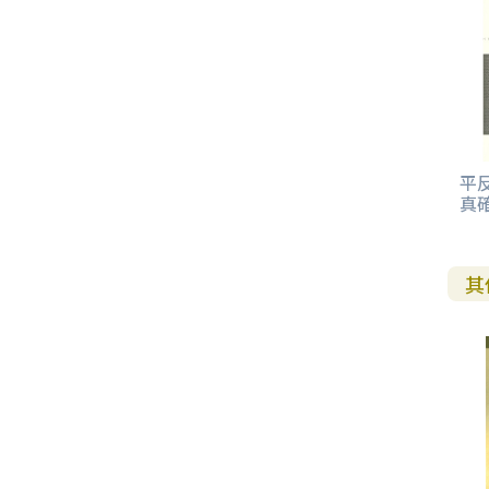
平
真
其