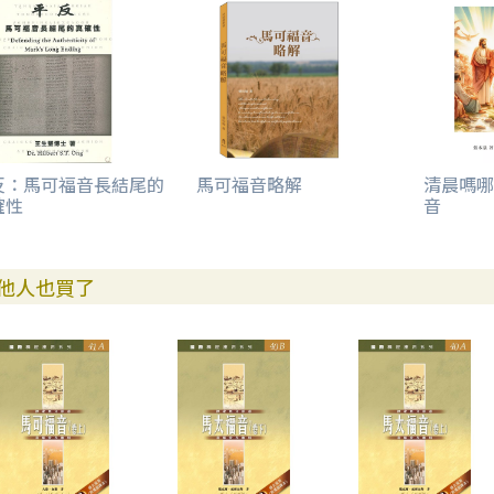
反：馬可福音長結尾的
馬可福音略解
清晨嗎哪
確性
音
他人也買了