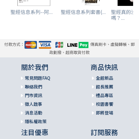
聖經信息系列--阿...
聖經信息系列套書(...
聖經真的沒
嗎？...
付款方式：
傳真刷卡、虛擬轉帳、郵
政劃撥、超商取貨付款
關於我們
商品快訊
常見問題FAQ
全館新品
聯絡我們
館長推薦
門市資訊
禮品專區
徵人啟事
校園書饗
消息活動
即將登場
隱私權政策
注目優惠
訂閱服務