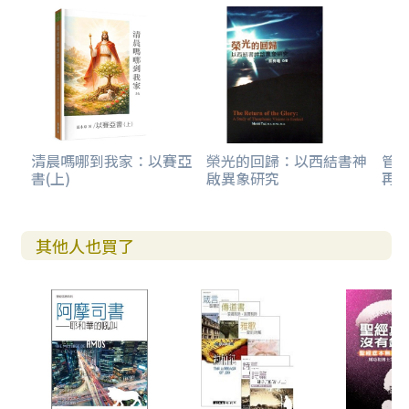
清晨嗎哪到我家：以賽亞
榮光的回歸：以西結書神
管
書(上)
啟異象研究
再
其他人也買了