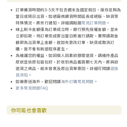
訂單備貨時間約3-5天不包含週末及國定假日，庫存足夠為
當日或隔日出貨，如遇廠商調貨時間延長或絕版、缺貨等
特殊情況，將另行通知。詳細請點選
常見訂單問題
。
線上刷卡金額僅為訂單成立時，銀行預先授權金額，並未
立即扣款，待訂單完成寄出當日將進行請款，實際請款金
額即為出貨單上金額，故如有更改訂單、缺貨或取消訂
購，皆不會有刷退程序產生。
為維護您的權益，如因個人因素欲辦理退貨，請維持產品
原狀並依原包裝包好，於收到商品鑑賞期七天內，將與欲
退貨之商品、紙本發票及原出貨單寄回。詳細可閱讀
退換
貨須知
。
如需寄送海外，歡迎閱讀
海外訂購常見問題
。
更多常見問題FAQ
你可能也會喜歡