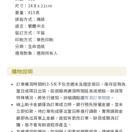
尺寸：14.8 x 21cm
重量：415克
排版方式：橫排
語言：繁體中文
裝訂方式：平裝
印刷方式：單色印刷
分類：生命造就
適用對象：適用所有人
購物說明
訂單備貨時間約3-5天不包含週末及國定假日，庫存足夠為
當日或隔日出貨，如遇廠商調貨時間延長或絕版、缺貨等
特殊情況，將另行通知。詳細請點選
常見訂單問題
。
線上刷卡金額僅為訂單成立時，銀行預先授權金額，並未
立即扣款，待訂單完成寄出當日將進行請款，實際請款金
額即為出貨單上金額，故如有更改訂單、缺貨或取消訂
購，皆不會有刷退程序產生。
為維護您的權益，如因個人因素欲辦理退貨，請維持產品