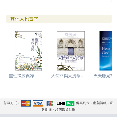
其他人也買了
靈性操練真諦
大使命與大抗命--...
天天聽見神
付款方式：
傳真刷卡、虛擬轉帳、郵
政劃撥、超商取貨付款