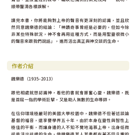
順帶釐清各樣誤解。
讀完本書，你將能夠對上帝的聲音有更深刻的認識，並且欣
然同意魏樂德的結論：「神蹟奇事曾經是必要的，但如今除
非某些特殊狀況，神不會再用這種方式，而是用聖靈很微小
的聲音來跟我們說話」，進而活出真正與神交談的生命。
作者介紹
魏樂德（1935-2013）
跟他相處就想認識神，看他的書就會振奮心靈。魏樂德，既
是首屈一指的學術巨擘，又是助人無數的生命導師。
在信仰環境極嚴苛的美國大學校園中，魏樂德不但著述談論
基督的福音，還享譽學界五十年。由於本身在靈性與智性上
極佳的平衡，而讓身邊的人不知不覺地渴慕上帝。出身低微
卻能活出這樣的生命，使魏樂德其人其書都有著不同凡響的