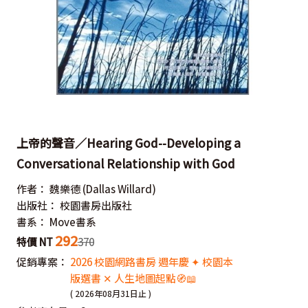
上帝的聲音／Hearing God--Developing a
Conversational Relationship with God
作者：
魏樂德
(Dallas Willard)
出版社：
校園書房出版社
書系：
Move書系
292
特價 NT
370
促銷專案：
2026 校園網路書房 週年慶 ✦ 校園本
版選書 ✕ 人生地圖起點🧭📖
( 2026年08月31日止 )