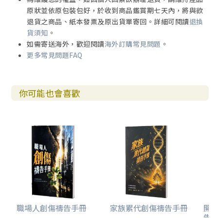
原狀並依原包裝包好，於收到商品鑑賞期七天內，將與欲
退貨之商品、紙本發票及原出貨單寄回。詳細可閱讀
退換
貨須知
。
如需寄送海外，歡迎閱讀
海外訂購常見問題
。
更多常見問題FAQ
你可能也會喜歡
職場人創傷禱告手冊
家族累代創傷禱告手冊
開
告(