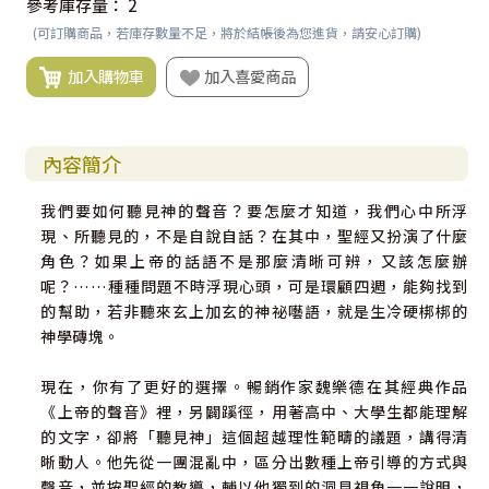
參考庫存量：
2
(可訂購商品，若庫存數量不足，將於結帳後為您進貨，請安心訂購)
加入購物車
加入喜愛商品
內容簡介
我們要如何聽見神的聲音？要怎麼才知道，我們心中所浮
現、所聽見的，不是自說自話？在其中，聖經又扮演了什麼
角色？如果上帝的話語不是那麼清晰可辨，又該怎麼辦
呢？……種種問題不時浮現心頭，可是環顧四週，能夠找到
的幫助，若非聽來玄上加玄的神祕囈語，就是生冷硬梆梆的
神學磚塊。
現在，你有了更好的選擇。暢銷作家魏樂德在其經典作品
《上帝的聲音》裡，另闢蹊徑，用著高中、大學生都能理解
的文字，卻將「聽見神」這個超越理性範疇的議題，講得清
晰動人。他先從一團混亂中，區分出數種上帝引導的方式與
聲音，並按聖經的教導，輔以他獨到的洞見視角一一說明，