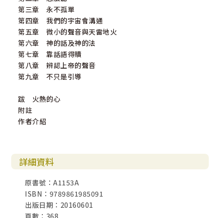
第三章 永不孤單
第四章 我們的宇宙會溝通
第五章 微小的聲音與天雷地火
第六章 神的話及神的法
第七章 靠話語得贖
第八章 辨認上帝的聲音
第九章 不只是引導
跋 火熱的心
附註
作者介紹
詳細資料
原書號：A1153A
ISBN：9789861985091
出版日期：20160601
頁數：368