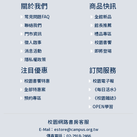
關於我們
商品快訊
常見問題FAQ
全館新品
聯絡我們
館長推薦
門市資訊
禮品專區
徵人啟事
校園書饗
消息活動
即將登場
隱私權政策
注目優惠
訂閱服務
校園書饗特惠
校園電子報
全部特惠案
《每日活水》
預約專區
《校園雜誌》
OPEN學習
校園網路書房客服
E-Mail：
estore@campus.org.tw
傳真電話：02-2918-2466