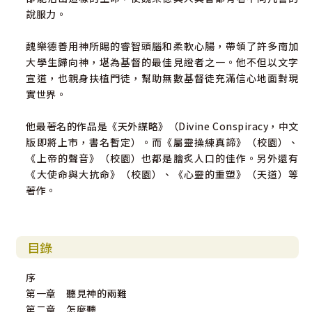
說服力。
魏樂德善用神所賜的睿智頭腦和柔軟心腸，帶領了許多南加
大學生歸向神，堪為基督的最佳見證者之一。他不但以文字
宣道，也親身扶植門徒，幫助無數基督徒充滿信心地面對現
實世界。
他最著名的作品是《天外謀略》（Divine Conspiracy，中文
版即將上市，書名暫定）。而《屬靈操練真諦》（校園）、
《上帝的聲音》（校園）也都是膾炙人口的佳作。另外還有
《大使命與大抗命》（校園）、《心靈的重塑》（天道）等
著作。
目錄
序
第一章 聽見神的兩難
第二章 怎麼聽