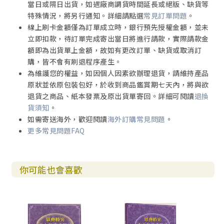
當日或隔日出貨，如遇廠商調貨時間延長或絕版、缺貨等
特殊情況，將另行通知。詳細請點選
常見訂單問題
。
線上刷卡金額僅為訂單成立時，銀行預先授權金額，並未
立即扣款，待訂單完成寄出當日將進行請款，實際請款金
額即為出貨單上金額，故如有更改訂單、缺貨或取消訂
購，皆不會有刷退程序產生。
為維護您的權益，如因個人因素欲辦理退貨，請維持產品
原狀並依原包裝包好，於收到商品鑑賞期七天內，將與欲
退貨之商品、紙本發票及原出貨單寄回。詳細可閱讀
退換
貨須知
。
如需寄送海外，歡迎閱讀
海外訂購常見問題
。
更多常見問題FAQ
你可能也會喜歡