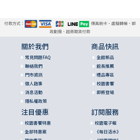
付款方式：
傳真刷卡、虛擬轉帳、郵
政劃撥、超商取貨付款
關於我們
商品快訊
常見問題FAQ
全館新品
聯絡我們
館長推薦
門市資訊
禮品專區
徵人啟事
校園書饗
消息活動
即將登場
隱私權政策
注目優惠
訂閱服務
校園書饗特惠
校園電子報
全部特惠案
《每日活水》