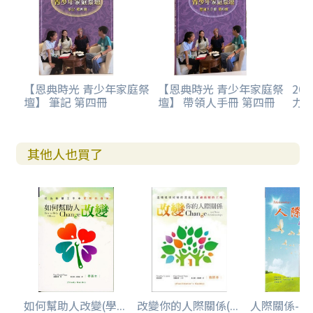
【恩典時光 青少年家庭祭
【恩典時光 青少年家庭祭
20
壇】 筆記 第四冊
壇】 帶領人手冊 第四冊
力
其他人也買了
如何幫助人改變(學...
改變你的人際關係(...
人際關係--神