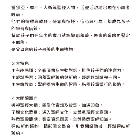
當挪亞、摩西、大衛等聖經人物，活靈活現地出現在小讀者
眼前，
他們的得勝與軟弱，倚靠與悖逆，信心與行為，都成為孩子
的學習與借鏡，
幫助孩子們在年少的歲月就認識耶和華，未來的道路更堅定
不偏移，
是父母留給孩子最美的生命禮物！
３大特色
＊有趣易懂：全彩圖像及生動對話，抓住孩子們的注意力。
＊輕鬆學習：涵蓋聖經舊約與新約，輕輕鬆鬆讀完一回。
＊生命教育：聖經提供生命的智慧，指引孩童當行的道路。
４大閱讀面向
透視聖經大綱：圖像化資訊及故事，加深印象。
了解文化背景：深入聖經文化，立體呈現經文意涵。
熟悉聖殿節期：豐富資訊圖表，全盤熟悉聖經知識。
連結新約舊約：精彩圖文整合，引發閱讀動機，輕鬆連結新
舊約。