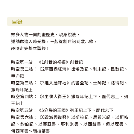
目錄
眾多人物一同刻畫歷史、現身說法，
邀請你進入時光機，一起從創世記到啟示錄，
趣味走完整本聖經！
時空第一站：《1創世的祝福》創世記
時空第二站：《2摩西過紅海》出埃及記、利未記、民數記、
申命記
時空第三站：《3進入應許地》約書亞記、士師記、路得記、
撒母耳記上
時空第四站：《4主僕大衛王》撒母耳記上下、歷代志上、列
王紀上
時空第五站：《5分裂的王國》列王紀上下、歷代志下
時空第六站：《6毀滅與復興》以斯拉記、尼希米記、以斯帖
記、約伯記、以賽亞書、耶利米書、以西結書、但以理書、
何西阿書～瑪拉基書