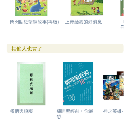
閃閃貼紙聖經故事(再版)
上帝給我的好消息
「
冊(
其他人也買了
權柄與順服
翻開聖經前，你最
神之英雄--新
想...