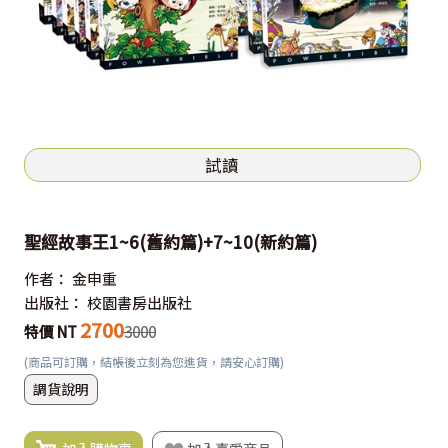
試讀
聖經故事王1~6(舊約篇)+7~10(新約篇)
作者：
金申重
出版社：
校園書房出版社
2700
特價 NT
3000
(商品可訂購，結帳後立刻為您進貨，請安心訂購)
調貨說明