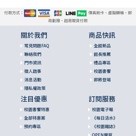
付款方式：
傳真刷卡、虛擬轉帳、郵
政劃撥、超商取貨付款
關於我們
商品快訊
常見問題FAQ
全館新品
聯絡我們
館長推薦
門市資訊
禮品專區
徵人啟事
校園書饗
消息活動
即將登場
隱私權政策
注目優惠
訂閱服務
校園書饗特惠
校園電子報
全部特惠案
《每日活水》
預約專區
《校園雜誌》
OPEN學習