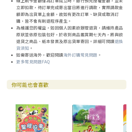
線上刷卡金額僅為訂單成立時，銀行預先授權金額，並未
立即扣款，待訂單完成寄出當日將進行請款，實際請款金
額即為出貨單上金額，故如有更改訂單、缺貨或取消訂
購，皆不會有刷退程序產生。
為維護您的權益，如因個人因素欲辦理退貨，請維持產品
原狀並依原包裝包好，於收到商品鑑賞期七天內，將與欲
退貨之商品、紙本發票及原出貨單寄回。詳細可閱讀
退換
貨須知
。
如需寄送海外，歡迎閱讀
海外訂購常見問題
。
更多常見問題FAQ
你可能也會喜歡