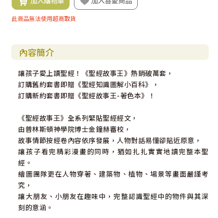
加入購物車
加入喜愛商品
此商品無法使用超商取貨
內容簡介
讓孩子愛上讀聖經！《聖經故事王》熱銷破萬套，
訂購舊約套書即贈《聖經知識圖解小百科》，
訂購新約套書即贈《聖經故事王-著色本》！
《聖經故事王》全系列緊貼聖經經文，
由普林斯頓神學院博士金鐘赫審校，
故事情節按經卷內容依序發展，人物對話易懂卻貼近原意，
讓孩子看完精彩漫畫的同時，猶如扎扎實實地讀完整本聖
經。
繪圖團隊更在人物穿著、建築物、植物、場景等畫面嚴謹考
究，
讓大朋友、小朋友在趣味中，完整認識聖經中的物件與其深
刻的意涵。