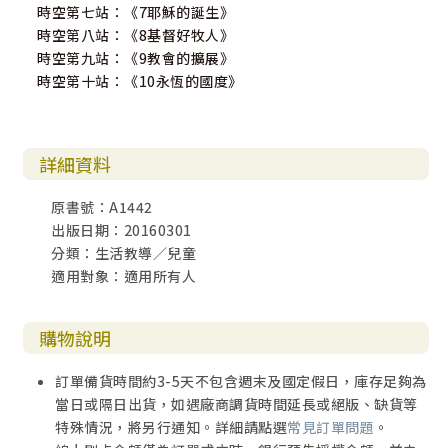
時空第七站：《7耶穌的誕生》
時空第八站：《8基督好牧人》
時空第九站：《9教會的擴展》
時空第十站：《10永恆的國度》
詳細資料
原書號：A1442
出版日期：20160301
分類：生活教導／兒童
適用對象：適用所有人
購物說明
訂單備貨時間約3-5天不包含週末及國定假日，庫存足夠為
當日或隔日出貨，如遇廠商調貨時間延長或絕版、缺貨等
特殊情況，將另行通知。詳細請點選
常見訂單問題
。