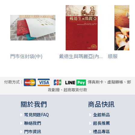
門市信封袋(中)
戴德生與瑪麗亞(內...
順服
付款方式：
傳真刷卡、虛擬轉帳、郵
政劃撥、超商取貨付款
關於我們
商品快訊
常見問題FAQ
全館新品
聯絡我們
館長推薦
門市資訊
禮品專區