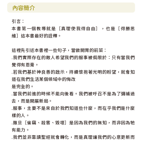
內容簡介
引言：
本書第一個教導就是［真理使我得自由］，也是［得勝思
維］這本書最好的詮釋。
這裡先引述本書裡一些句子，當做開胃的前菜：
.我們實際存在的敵人希望我們的服事被侷限於：只有當我們
覺得有恩膏。
.若我們基於神良善的啟示，持續懷抱著光明的盼望，就會知
道在我們生活某個領域中的悔改
是完全的。
.當我們前進的時候不能向後看。我們被呼召不是為了彌補過
去，而是開展新局。
.服事，主要不是來自於我們知道些什麼，而在乎我們是什麼
樣的人。
.撒旦［偷竊、殺害、毀壞］是因為我們的無知，而非因為牠
有能力。
.我們並非靠讀聖經就會轉化，而是真理讓我們的心意更新而