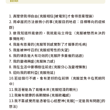
1. 真理使我得自由(克服相信[被電到]才會得恩膏理論）
2. 用卓越的方法做微小的事(克服目的地症：目標導向的症候
群)
3. 做我知道所能做的，我就能站立得住（克服被懸而未決的
事情拖垮）
4. 我是有恩膏的(克服等到感覺對了才服事的毛病)
5. 我是被神呼召的(克服經常性的失望)
6. 我的禱告是大有功效的(克服許多重複的話語)
7. 我的靈魂興盛(克服無力感)
8. 我在生活中要積極往前走(克服分心及靈裡懶散)
9. 迎向我的歌利亞(克服拖延)
10.若這個行不通，會有更好的在前頭（克服並免卡在死胡同
中）
11.我活著是為了栽種未來(克服短淺的眼光)
12.我擁有健康的長期關係(克服疏離感)
13.我不靠感覺而是憑著信心經歷神(克服[一定是我有問題]的
想法)