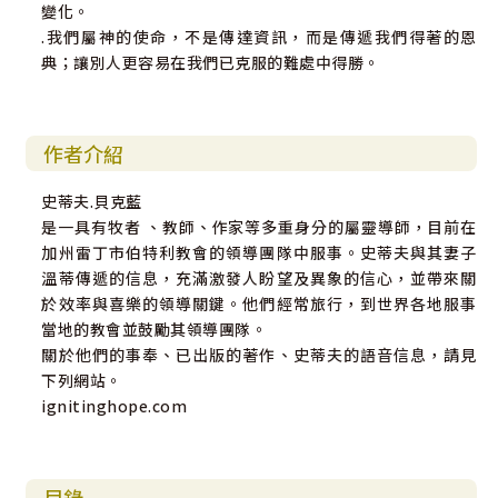
變化。
.我們屬神的使命，不是傳達資訊，而是傳遞我們得著的恩
典；讓別人更容易在我們已克服的難處中得勝。
作者介紹
史蒂夫.貝克藍
是一具有牧者 、教師、作家等多重身分的屬靈導師，目前在
加州雷丁市伯特利教會的領導團隊中服事。史蒂夫與其妻子
溫蒂傳遞的信息，充滿激發人盼望及異象的信心，並帶來關
於效率與喜樂的領導關鍵。他們經常旅行，到世界各地服事
當地的教會並鼓勵其領導團隊。
關於他們的事奉、已出版的著作、史蒂夫的語音信息，請見
下列網站。
ignitinghope.com
目錄