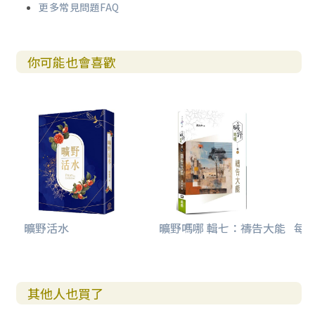
更多常見問題FAQ
你可能也會喜歡
曠野活水
曠野嗎哪 輯七：禱告大能
每日
其他人也買了