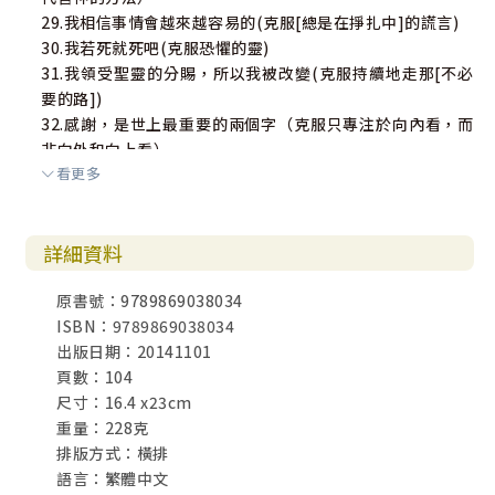
29.我相信事情會越來越容易的(克服[總是在掙扎中]的謊言)
30.我若死就死吧(克服恐懼的靈)
31.我領受聖靈的分賜，所以我被改變(克服持續地走那[不必
要的路])
32.感謝，是世上最重要的兩個字（克服只專注於向內看，而
非向外和向上看）
看更多
33.聖經，我的新腦袋(克服用宗教的心態讀聖經)
34.我不會失敗(克服看自己如蚱蜢般的微不足道)
35.那些最成功的，也是失敗最多的人（克服看起來像個失敗
詳細資料
者的恐懼）
36.我做比別人預期的更多(克服倚靠頭銜和更多財富來晉升上
原書號：9789869038034
流地位)
ISBN：9789869038034
37.我為他人受祝福而歡欣(克服因別人的成功而感到受威脅)
出版日期：20141101
38.我選擇至高的道路(克服拆毀關係上的橋樑)
頁數：104
39.我願為他人捨命(克服自私的生活)
尺寸：16.4 x23cm
40.刻意放些東西，讓我在路上能遇見(克服忘記做重要的事的
重量：228克
技巧)
排版方式：橫排
41.我不擔心會錯過恩典(克服[永遠做不夠]的謊言)
語言：繁體中文
42.我看每個困難都是機會(克服只看到障礙而沒看到機會)