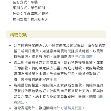
裝訂方式：平裝
43.我歡迎阻力(克服害怕受苦的心態)
印刷方式：單色印刷
44.我熱情地服事領袖(克服自我中心及靈裡低沈)
分類：生命造就／靈修
45.我被燃燒的異象點燃起來(克服內心缺乏熱情的生活方式)
適用對象：適用所有人
46.我確信光明比黑暗更有能力(克服賦予魔鬼能力的信念)
47.我保持對神的渴慕(克服莫名剛硬的心)
48.我最重要的身分是一個敬拜者(克服生活與事工上的錯誤焦
購物說明
點)
49.我因愛他人而約束自己的行為(克服不在乎自身行為對他人
訂單備貨時間約3-5天不包含週末及國定假日，庫存足夠為
的影響)
當日或隔日出貨，如遇廠商調貨時間延長或絕版、缺貨等
50.我宣告[這很有效](克服需要證據，才相信改變正在發生的
特殊情況，將另行通知。詳細請點選
常見訂單問題
。
疑惑）
線上刷卡金額僅為訂單成立時，銀行預先授權金額，並未
立即扣款，待訂單完成寄出當日將進行請款，實際請款金
額即為出貨單上金額，故如有更改訂單、缺貨或取消訂
購，皆不會有刷退程序產生。
為維護您的權益，如因個人因素欲辦理退貨，請維持產品
原狀並依原包裝包好，於收到商品鑑賞期七天內，將與欲
退貨之商品、紙本發票及原出貨單寄回。詳細可閱讀
退換
貨須知
。
如需寄送海外，歡迎閱讀
海外訂購常見問題
。