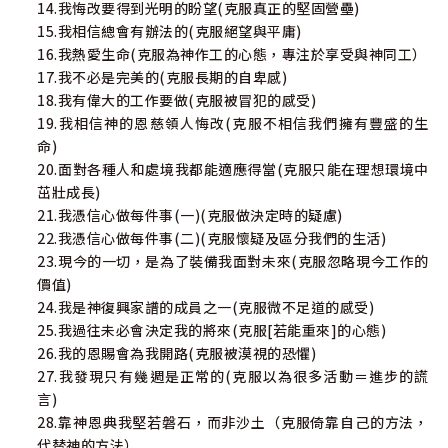
14.我悔改要得到光明的盼望(克服真正的堅固營壘)
15.我相信總會有辦法的(克服絕望與平庸)
16.我熱愛生命(克服為神作工的心態，專注於享受與神同工）
17.我不必是完美的(克服長期的自卑感)
18.我有偉大的工作要做(克服被冒犯的感受)
19.我相信神的恩慈領人悔改(克服不相信我們擁有豐盛的生
命)
20.面對各種人和處境我都能適應得當(克服只能在理想環境中
茁壯成長)
21.我憑信心做每件事(一)(克服做決定時的疑慮)
22.我憑信心做每件事(二)(克服懷疑及區分我們的生活)
23.現今的一切，是為了裝備我面對未來(克服忽略現今工作的
價值)
24.我是神復興家譜的成員之一(克服微不足道的感受)
25.我過往未必會決定我的將來(克服[若能重來]的心態)
26.我的恩賜會為我開路(克服被漠視的恐懼)
27.我發現只有幾週是正常的(克服以為很多活動＝進步的謊
言)
28.靠神恩典我堅若磐石，而非沙土（克服倚靠自己的方法，
代替神的方法）