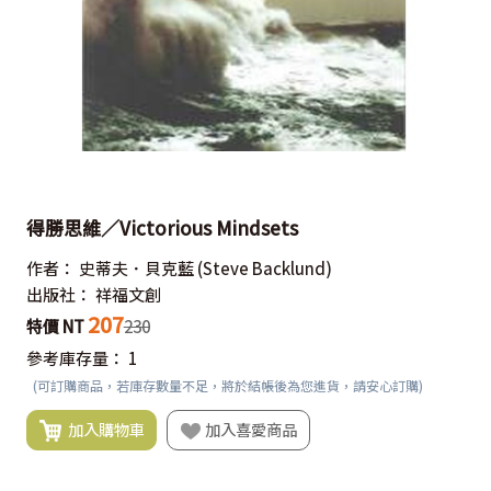
得勝思維／Victorious Mindsets
作者：
史蒂夫．貝克藍
(Steve Backlund)
出版社：
祥福文創
207
特價 NT
230
參考庫存量：
1
(可訂購商品，若庫存數量不足，將於結帳後為您進貨，請安心訂購)
加入購物車
加入喜愛商品