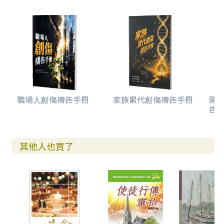
職場人創傷禱告手冊
家族累代創傷禱告手冊
開
告(
其他人也買了