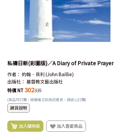
私禱日新(彩圖版)／A Diary of Private Prayer
作者：
約翰．貝利
(John Baillie)
出版社：
基督教文藝出版社
302
特價 NT
335
(商品可訂購，結帳後立刻為您進貨，請安心訂購)
調貨說明
加入購物車
加入喜愛商品