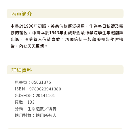
內容簡介
本書於1936年初版，英美信徒廣泛採用，作為每日私禱及靈
修的輔佐，中譯本於1943年由成都金陵神學院學生集體翻譯
出版，深受華人信徒喜愛。切願信徒一起藉著禱告學習禱
告，內心天天更新。
詳細資料
原書號：05021375
ISBN：9789622941380
出版日期：20141101
頁數：133
分類：生命造就／禱告
適用對象：適用所有人