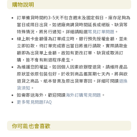
購物說明
訂單備貨時間約3-5天不包含週末及國定假日，庫存足夠為
當日或隔日出貨，如遇廠商調貨時間延長或絕版、缺貨等
特殊情況，將另行通知。詳細請點選
常見訂單問題
。
線上刷卡金額僅為訂單成立時，銀行預先授權金額，並未
立即扣款，待訂單完成寄出當日將進行請款，實際請款金
額即為出貨單上金額，故如有更改訂單、缺貨或取消訂
購，皆不會有刷退程序產生。
為維護您的權益，如因個人因素欲辦理退貨，請維持產品
原狀並依原包裝包好，於收到商品鑑賞期七天內，將與欲
退貨之商品、紙本發票及原出貨單寄回。詳細可閱讀
退換
貨須知
。
如需寄送海外，歡迎閱讀
海外訂購常見問題
。
更多常見問題FAQ
你可能也會喜歡