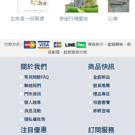
生命是一份厚禮
使徒行傳靈拾
心禱
付款方式：
傳真刷卡、虛擬轉帳、郵
政劃撥、超商取貨付款
關於我們
商品快訊
常見問題FAQ
全館新品
聯絡我們
館長推薦
門市資訊
禮品專區
徵人啟事
校園書饗
消息活動
即將登場
隱私權政策
注目優惠
訂閱服務