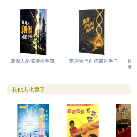
職場人創傷禱告手冊
家族累代創傷禱告手冊
開
告(
其他人也買了