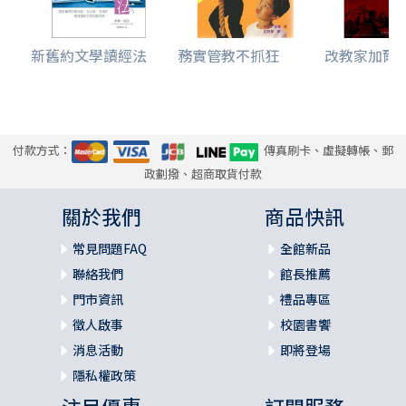
新舊約文學讀經法
務實管教不抓狂
改教家加爾文-
付款方式：
傳真刷卡、虛擬轉帳、郵
政劃撥、超商取貨付款
關於我們
商品快訊
常見問題FAQ
全館新品
聯絡我們
館長推薦
門市資訊
禮品專區
徵人啟事
校園書饗
消息活動
即將登場
隱私權政策