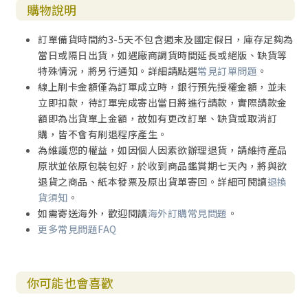
購物說明
訂單備貨時間約3-5天不包含週末及國定假日，庫存足夠為
當日或隔日出貨，如遇廠商調貨時間延長或絕版、缺貨等
特殊情況，將另行通知。詳細請點選
常見訂單問題
。
線上刷卡金額僅為訂單成立時，銀行預先授權金額，並未
立即扣款，待訂單完成寄出當日將進行請款，實際請款金
額即為出貨單上金額，故如有更改訂單、缺貨或取消訂
購，皆不會有刷退程序產生。
為維護您的權益，如因個人因素欲辦理退貨，請維持產品
原狀並依原包裝包好，於收到商品鑑賞期七天內，將與欲
退貨之商品、紙本發票及原出貨單寄回。詳細可閱讀
退換
貨須知
。
如需寄送海外，歡迎閱讀
海外訂購常見問題
。
更多常見問題FAQ
你可能也會喜歡