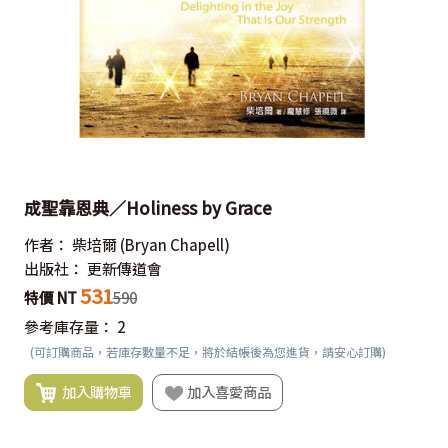
成聖靠恩典／Holiness by Grace
作者：
柴培爾
(Bryan Chapell)
出版社：
更新傳道會
531
特價 NT
590
參考庫存量：
2
(可訂購商品，若庫存數量不足，將於結帳後為您進貨，請安心訂購)
加入購物車
加入喜愛商品