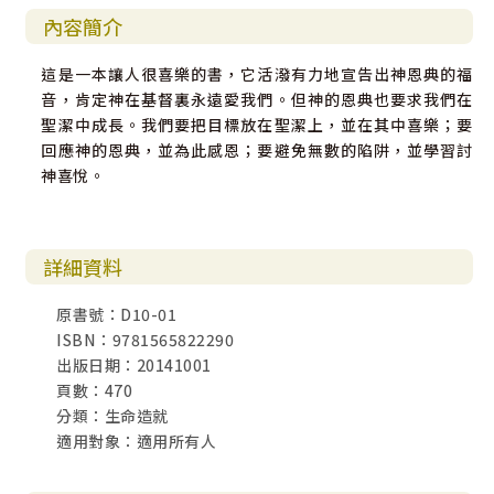
內容簡介
這是一本讓人很喜樂的書，它活潑有力地宣告出神恩典的福
音，肯定神在基督裏永遠愛我們。但神的恩典也要求我們在
聖潔中成長。我們要把目標放在聖潔上，並在其中喜樂；要
回應神的恩典，並為此感恩；要避免無數的陷阱，並學習討
神喜悅。
詳細資料
原書號：D10-01
ISBN：9781565822290
出版日期：20141001
頁數：470
分類：生命造就
適用對象：適用所有人