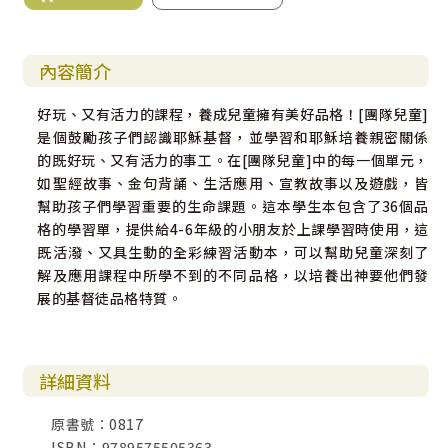
內容簡介
好玩、又有活力的課程，養成兒童擁有美好品格！[團隊兒童]
是個鼓勵孩子們認識耶穌基督，並學習和耶穌培養親密關係
的既好玩、又有活力的事工。在[團隊兒童]中的每一個單元，
如聖經故事、金句背誦、生活應用、宣教故事以及遊戲，皆
幫助孩子們學習重要的生命課題。這本學生本包含了36個品
格的學習單，提供給4-6年級的小朋友於上課學習時使用，這
既活潑、又具生動的全彩練習活動本，可以幫助兒童深刻了
解及應用課程中所學不到的不同品格，以培養出神要他們發
展的基督徒品格特質。
詳細資料
原書號：0817
ISBN：9789575505363