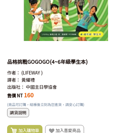
品格挑戰GOGOGO(4~6年級學生本)
作者：
(LIFEWAY )
譯者：
黃耀禮
出版社：
中國主日學協會
160
售價 NT
(商品可訂購，結帳後立刻為您進貨，請安心訂購)
調貨說明
加入購物車
加入喜愛商品