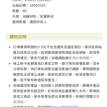
出版日期：19000101
頁數：80
分類：訓練材料／兒童教材
適用對象：適用所有人
購物說明
訂單備貨時間約3-5天不包含週末及國定假日，庫存足夠為
當日或隔日出貨，如遇廠商調貨時間延長或絕版、缺貨等
特殊情況，將另行通知。詳細請點選
常見訂單問題
。
線上刷卡金額僅為訂單成立時，銀行預先授權金額，並未
立即扣款，待訂單完成寄出當日將進行請款，實際請款金
額即為出貨單上金額，故如有更改訂單、缺貨或取消訂
購，皆不會有刷退程序產生。
為維護您的權益，如因個人因素欲辦理退貨，請維持產品
原狀並依原包裝包好，於收到商品鑑賞期七天內，將與欲
退貨之商品、紙本發票及原出貨單寄回。詳細可閱讀
退換
貨須知
。