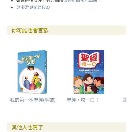
如需寄送海外，歡迎閱讀
海外訂購常見問題
。
更多常見問題FAQ
你可能也會喜歡
我的第一本聖經(平裝)
聖經，咬一口！
撒母
其他人也買了