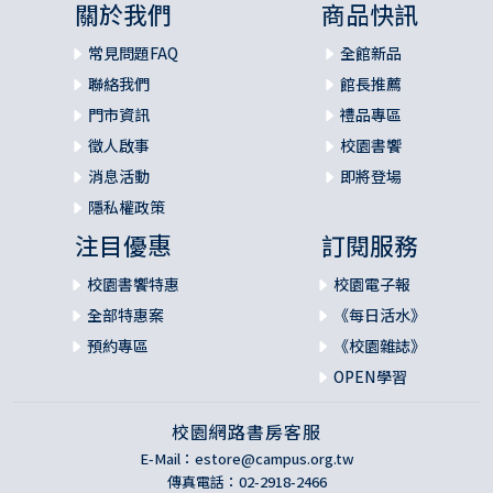
關於我們
商品快訊
常見問題FAQ
全館新品
聯絡我們
館長推薦
門市資訊
禮品專區
徵人啟事
校園書饗
消息活動
即將登場
隱私權政策
注目優惠
訂閱服務
校園書饗特惠
校園電子報
全部特惠案
《每日活水》
預約專區
《校園雜誌》
OPEN學習
校園網路書房客服
E-Mail：
estore@campus.org.tw
傳真電話：02-2918-2466