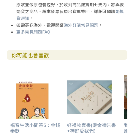
原狀並依原包裝包好，於收到商品鑑賞期七天內，將與欲
退貨之商品、紙本發票及原出貨單寄回。詳細可閱讀
退換
貨須知
。
如需寄送海外，歡迎閱讀
海外訂購常見問題
。
更多常見問題FAQ
你可能也會喜歡
福音生活小問答6：金錢
好禮物套書(燙金禱告書
我
奉獻
+神好愛我們)
版)