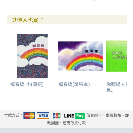
其他人也買了
福音橋-小(國語)
福音橋(單張本)
你聽過人生
息...
付款方式：
傳真刷卡、虛擬轉帳、郵
政劃撥、超商取貨付款