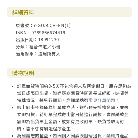
詳細資料
原書號：Y-GO.B.CH-EN(L)
ISBN：9789866674419
出版日期：18991230
分類：福音佈道／小冊
適用對象：適用所有人
購物說明
訂單備貨時間約3-5天不包含週末及國定假日，庫存足夠為
當日或隔日出貨，如遇廠商調貨時間延長或絕版、缺貨等
特殊情況，將另行通知。詳細請點選
常見訂單問題
。
線上刷卡金額僅為訂單成立時，銀行預先授權金額，並未
立即扣款，待訂單完成寄出當日將進行請款，實際請款金
額即為出貨單上金額，故如有更改訂單、缺貨或取消訂
購，皆不會有刷退程序產生。
為維護您的權益，如因個人因素欲辦理退貨，請維持產品