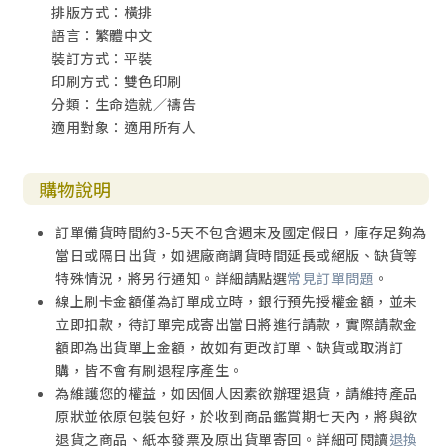
排版方式：橫排
語言：繁體中文
裝訂方式：平裝
印刷方式：雙色印刷
分類：生命造就／禱告
適用對象：適用所有人
購物說明
訂單備貨時間約3-5天不包含週末及國定假日，庫存足夠為
當日或隔日出貨，如遇廠商調貨時間延長或絕版、缺貨等
特殊情況，將另行通知。詳細請點選
常見訂單問題
。
線上刷卡金額僅為訂單成立時，銀行預先授權金額，並未
立即扣款，待訂單完成寄出當日將進行請款，實際請款金
額即為出貨單上金額，故如有更改訂單、缺貨或取消訂
購，皆不會有刷退程序產生。
為維護您的權益，如因個人因素欲辦理退貨，請維持產品
原狀並依原包裝包好，於收到商品鑑賞期七天內，將與欲
退貨之商品、紙本發票及原出貨單寄回。詳細可閱讀
退換