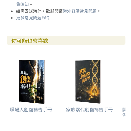
貨須知
。
如需寄送海外，歡迎閱讀
海外訂購常見問題
。
更多常見問題FAQ
你可能也會喜歡
職場人創傷禱告手冊
家族累代創傷禱告手冊
開
告(