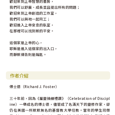
歡迎來到上帝智慧的書房，
我們可以舒展、成長並且提出所有的問題；
歡迎來到上帝創造的工作室，
我們可以與祂一起同工；
歡迎進入上帝安息的臥室，
在那裡可以找到新的平安。
這個家是上帝的心，
耶穌是進入這個家的出入口，
而靜默禱告則是鑰匙。
作者介紹
傅士德（Richard J. Foster）
三十年前，因為《屬靈操練禮讚》（Celebration of Discipl
ine）一舉成名的傅士德，儘管成了名滿天下的靈修作家，卻
仍在美國一所默默無名的基督教大學任教。當年的學生司傑