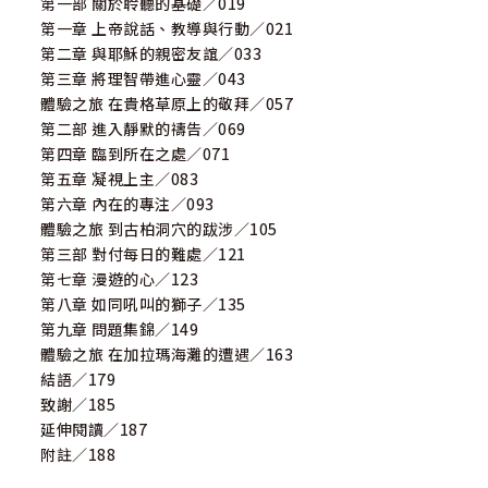
第一部 關於聆聽的基礎／019
第一章 上帝說話、教導與行動／021
第二章 與耶穌的親密友誼／033
第三章 將理智帶進心靈／043
體驗之旅 在貴格草原上的敬拜／057
第二部 進入靜默的禱告／069
第四章 臨到所在之處／071
第五章 凝視上主／083
第六章 內在的專注／093
體驗之旅 到古柏洞穴的跋涉／105
第三部 對付每日的難處／121
第七章 漫遊的心／123
第八章 如同吼叫的獅子／135
第九章 問題集錦／149
體驗之旅 在加拉瑪海灘的遭遇／163
結語／179
致謝／185
延伸閱讀／187
附註／188