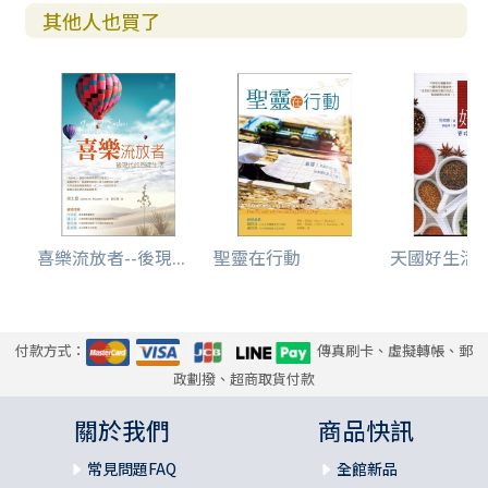
其他人也買了
喜樂流放者--後現...
聖靈在行動
天國好生活--
付款方式：
傳真刷卡、虛擬轉帳、郵
政劃撥、超商取貨付款
關於我們
商品快訊
常見問題FAQ
全館新品