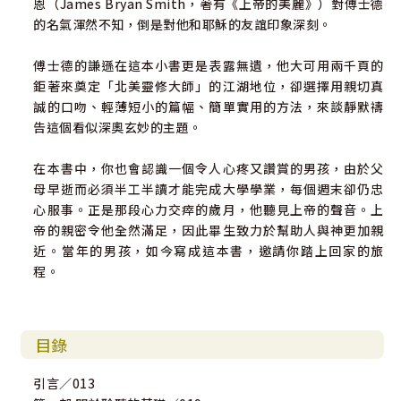
恩（James Bryan Smith，著有《上帝的美麗》）對傅士德
的名氣渾然不知，倒是對他和耶穌的友誼印象深刻。
傅士德的謙遜在這本小書更是表露無遺，他大可用兩千頁的
鉅著來奠定「北美靈修大師」的江湖地位，卻選擇用親切真
誠的口吻、輕薄短小的篇幅、簡單實用的方法，來談靜默禱
告這個看似深奧玄妙的主題。
在本書中，你也會認識一個令人心疼又讚賞的男孩，由於父
母早逝而必須半工半讀才能完成大學學業，每個週末卻仍忠
心服事。正是那段心力交瘁的歲月，他聽見上帝的聲音。上
帝的親密令他全然滿足，因此畢生致力於幫助人與神更加親
近。當年的男孩，如今寫成這本書，邀請你踏上回家的旅
程。
目錄
引言／013