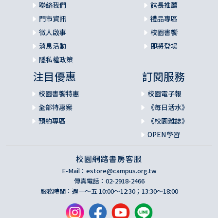
聯絡我們
館長推薦
門市資訊
禮品專區
徵人啟事
校園書饗
消息活動
即將登場
隱私權政策
注目優惠
訂閱服務
校園書饗特惠
校園電子報
全部特惠案
《每日活水》
預約專區
《校園雜誌》
OPEN學習
校園網路書房客服
E-Mail：
estore@campus.org.tw
傳真電話：02-2918-2466
服務時間：週一～五 10:00～12:30；13:30～18:00