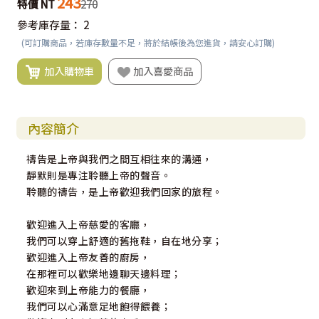
243
特價 NT
270
參考庫存量：
2
(可訂購商品，若庫存數量不足，將於結帳後為您進貨，請安心訂購)
加入購物車
加入喜愛商品
內容簡介
禱告是上帝與我們之間互相往來的溝通，
靜默則是專注聆聽上帝的聲音。
聆聽的禱告，是上帝歡迎我們回家的旅程。
歡迎進入上帝慈愛的客廳，
我們可以穿上舒適的舊拖鞋，自在地分享；
歡迎進入上帝友善的廚房，
在那裡可以歡樂地邊聊天邊料理；
歡迎來到上帝能力的餐廳，
我們可以心滿意足地飽得餵養；