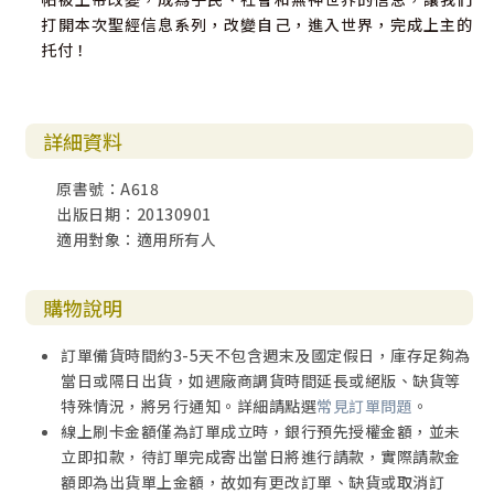
打開本次聖經信息系列，改變自己，進入世界，完成上主的
托付！
詳細資料
原書號：A618
出版日期：20130901
適用對象：適用所有人
購物說明
訂單備貨時間約3-5天不包含週末及國定假日，庫存足夠為
當日或隔日出貨，如遇廠商調貨時間延長或絕版、缺貨等
特殊情況，將另行通知。詳細請點選
常見訂單問題
。
線上刷卡金額僅為訂單成立時，銀行預先授權金額，並未
立即扣款，待訂單完成寄出當日將進行請款，實際請款金
額即為出貨單上金額，故如有更改訂單、缺貨或取消訂