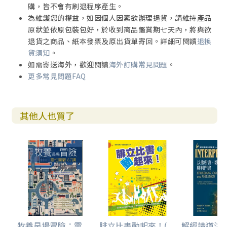
購，皆不會有刷退程序產生。
為維護您的權益，如因個人因素欲辦理退貨，請維持產品
原狀並依原包裝包好，於收到商品鑑賞期七天內，將與欲
退貨之商品、紙本發票及原出貨單寄回。詳細可閱讀
退換
貨須知
。
如需寄送海外，歡迎閱讀
海外訂購常見問題
。
更多常見問題FAQ
其他人也買了
牧養是場冒險：靈
腓立比書動起來！(...
解經講道注釋叢