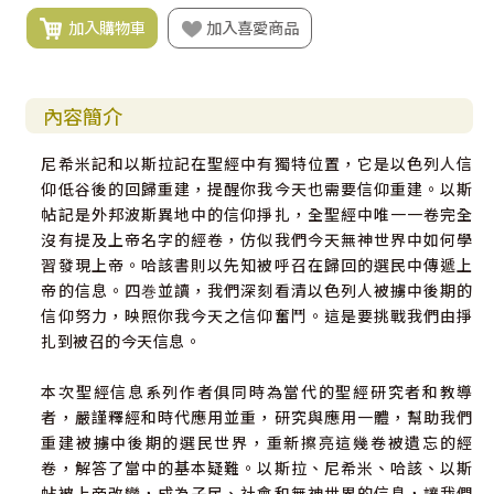
加入購物車
加入喜愛商品
內容簡介
尼希米記和以斯拉記在聖經中有獨特位置，它是以色列人信
仰低谷後的回歸重建，提醒你我今天也需要信仰重建。以斯
帖記是外邦波斯異地中的信仰掙扎，全聖經中唯一一卷完全
沒有提及上帝名字的經卷，仿似我們今天無神世界中如何學
習發現上帝。哈該書則以先知被呼召在歸回的選民中傳遞上
帝的信息。四巻並讀，我們深刻看清以色列人被擄中後期的
信仰努力，映照你我今天之信仰奮鬥。這是要挑戰我們由掙
扎到被召的今天信息。
本次聖經信息系列作者俱同時為當代的聖經研究者和教導
者，嚴謹釋經和時代應用並重，研究與應用一體，幫助我們
重建被擄中後期的選民世界，重新擦亮這幾卷被遺忘的經
卷，解答了當中的基本疑難。以斯拉、尼希米、哈該、以斯
帖被上帝改變，成為子民、社會和無神世界的信息，讓我們