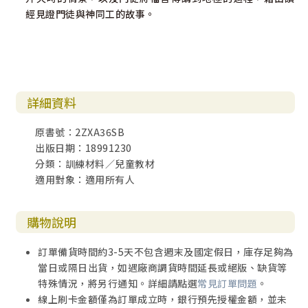
經見證門徒與神同工的故事。
詳細資料
原書號：2ZXA36SB
出版日期：18991230
分類：訓練材料／兒童教材
適用對象：適用所有人
購物說明
訂單備貨時間約3-5天不包含週末及國定假日，庫存足夠為
當日或隔日出貨，如遇廠商調貨時間延長或絕版、缺貨等
特殊情況，將另行通知。詳細請點選
常見訂單問題
。
線上刷卡金額僅為訂單成立時，銀行預先授權金額，並未