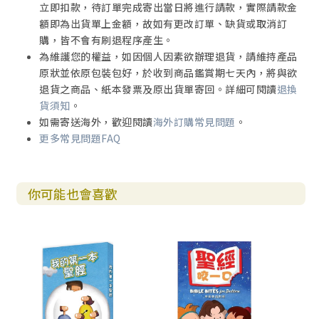
立即扣款，待訂單完成寄出當日將進行請款，實際請款金
額即為出貨單上金額，故如有更改訂單、缺貨或取消訂
購，皆不會有刷退程序產生。
為維護您的權益，如因個人因素欲辦理退貨，請維持產品
原狀並依原包裝包好，於收到商品鑑賞期七天內，將與欲
退貨之商品、紙本發票及原出貨單寄回。詳細可閱讀
退換
貨須知
。
如需寄送海外，歡迎閱讀
海外訂購常見問題
。
更多常見問題FAQ
你可能也會喜歡