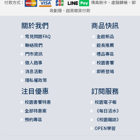
付款方式：
傳真刷卡、虛擬轉帳、郵
政劃撥、超商取貨付款
關於我們
商品快訊
常見問題FAQ
全館新品
聯絡我們
館長推薦
門市資訊
禮品專區
徵人啟事
校園書饗
消息活動
即將登場
隱私權政策
注目優惠
訂閱服務
校園書饗特惠
校園電子報
全部特惠案
《每日活水》
預約專區
《校園雜誌》
OPEN學習