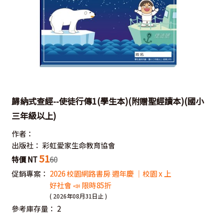
歸納式查經--使徒行傳1(學生本)(附贈聖經讀本)(國小
三年級以上)
作者：
出版社：
彩虹愛家生命教育協會
51
特價 NT
60
促銷專案：
2026 校園網路書房 週年慶 ｜校園 x 上
好社會 📣 限時85折
( 2026年08月31日止 )
參考庫存量：
2