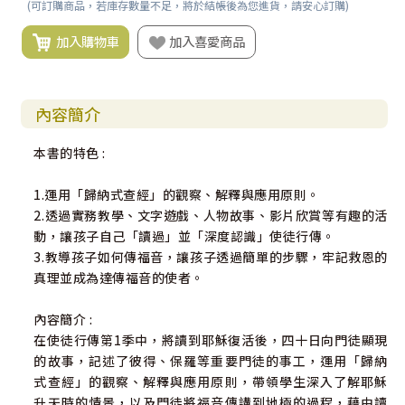
(可訂購商品，若庫存數量不足，將於結帳後為您進貨，請安心訂購)
加入購物車
加入喜愛商品
內容簡介
本書的特色 :
1.運用「歸納式查經」的觀察、解釋與應用原則。
2.透過實務教學、文字遊戲、人物故事、影片欣賞等有趣的活
動，讓孩子自己「讀過」並「深度認識」使徒行傳。
3.教導孩子如何傳福音，讓孩子透過簡單的步驟，牢記救恩的
真理並成為達傳福音的使者。
內容簡介 :
在使徒行傳第1季中，將讀到耶穌復活後，四十日向門徒顯現
的故事，記述了彼得、保羅等重要門徒的事工，運用「歸納
式查經」的觀察、解釋與應用原則，帶領學生深入了解耶穌
升天時的情景，以及門徒將福音傳講到地極的過程，藉由讀