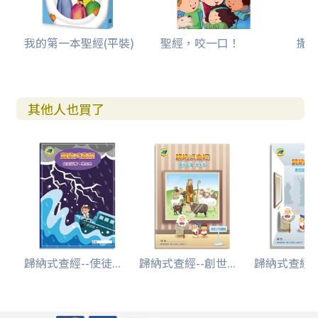
我的第一本聖經(平裝)
聖經，咬一口！
撒母
其他人也買了
歸納式查經--使徒...
歸納式查經--創世...
歸納式查經--