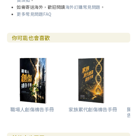
貨須知
。
如需寄送海外，歡迎閱讀
海外訂購常見問題
。
更多常見問題FAQ
你可能也會喜歡
職場人創傷禱告手冊
家族累代創傷禱告手冊
開
告(