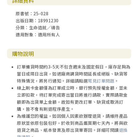
詳細資料
原書號：25-028
出版日期：18991230
分類：生命造就／禱告
適用對象：適用所有人
購物說明
訂單備貨時間約3-5天不包含週末及國定假日，庫存足夠為
當日或隔日出貨，如遇廠商調貨時間延長或絕版、缺貨等
特殊情況，將另行通知。詳細請點選
常見訂單問題
。
線上刷卡金額僅為訂單成立時，銀行預先授權金額，並未
立即扣款，待訂單完成寄出當日將進行請款，實際請款金
額即為出貨單上金額，故如有更改訂單、缺貨或取消訂
購，皆不會有刷退程序產生。
為維護您的權益，如因個人因素欲辦理退貨，請維持產品
原狀並依原包裝包好，於收到商品鑑賞期七天內，將與欲
退貨之商品、紙本發票及原出貨單寄回。詳細可閱讀
退換