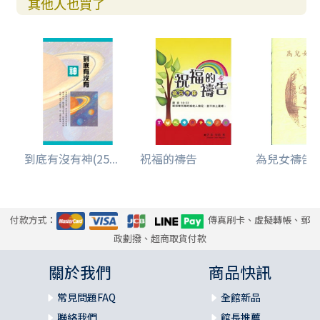
其他人也買了
到底有沒有神(25...
祝福的禱告
為兒女禱告文
付款方式：
傳真刷卡、虛擬轉帳、郵
政劃撥、超商取貨付款
關於我們
商品快訊
常見問題FAQ
全館新品
聯絡我們
館長推薦