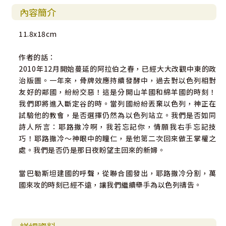
內容簡介
11.8x18cm
作者的話：
2010年12月開始蔓延的阿拉伯之春，已經大大改觀中東的政
治版圖。一年來，骨牌效應持續發酵中，過去對以色列相對
友好的鄰國，紛紛交惡！這是分開山羊國和綿羊國的時刻！
我們即將進入斷定谷的時。當列國紛紛丟棄以色列，神正在
試驗他的教會，是否選擇仍然為以色列站立。我們是否如同
詩人所言：耶路撒冷啊，我若忘記你，情願我右手忘記技
巧！耶路撒冷～神眼中的瞳仁，是他第二次回來做王掌權之
處。我們是否仍是那日夜盼望主回來的新婦。
當巴勒斯坦建國的呼聲，從聯合國發出，耶路撒冷分割，萬
國來攻的時刻已經不遠，讓我們繼續舉手為以色列禱告。