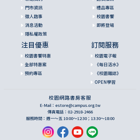
門市資訊
禮品專區
徵人啟事
校園書饗
消息活動
即將登場
隱私權政策
注目優惠
訂閱服務
校園書饗特惠
校園電子報
全部特惠案
《每日活水》
預約專區
《校園雜誌》
OPEN學習
校園網路書房客服
E-Mail：
estore@campus.org.tw
傳真電話：02-2918-2466
服務時間：週一～五 10:00～12:30；13:30～18:00