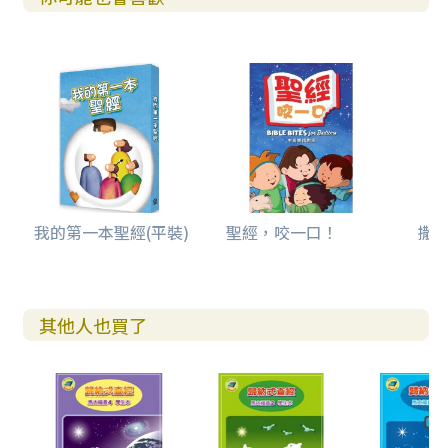
我的第一本聖經(平裝)
聖經，咬一口！
撒母
其他人也買了