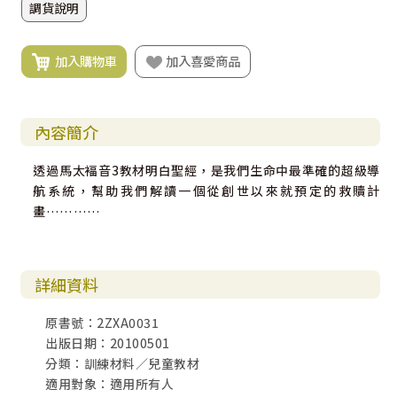
調貨說明
加入購物車
加入喜愛商品
內容簡介
透過馬太褔音3教材明白聖經，是我們生命中最準確的超級導
航系統，幫助我們解讀一個從創世以來就預定的救贖計
畫…………
詳細資料
原書號：2ZXA0031
出版日期：20100501
分類：訓練材料／兒童教材
適用對象：適用所有人