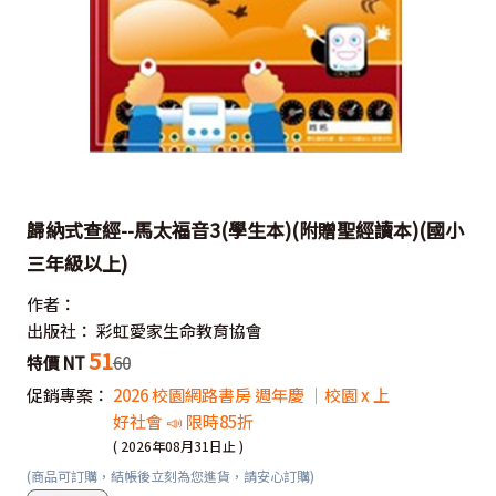
歸納式查經--馬太福音3(學生本)(附贈聖經讀本)(國小
三年級以上)
作者：
出版社：
彩虹愛家生命教育協會
51
特價 NT
60
促銷專案：
2026 校園網路書房 週年慶 ｜校園 x 上
好社會 📣 限時85折
( 2026年08月31日止 )
(商品可訂購，結帳後立刻為您進貨，請安心訂購)