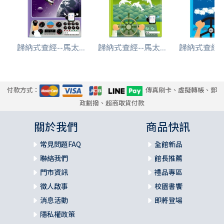
歸納式查經--馬太...
歸納式查經--馬太...
歸納式查經--
付款方式：
傳真刷卡、虛擬轉帳、郵
政劃撥、超商取貨付款
關於我們
商品快訊
常見問題FAQ
全館新品
聯絡我們
館長推薦
門市資訊
禮品專區
徵人啟事
校園書饗
消息活動
即將登場
隱私權政策