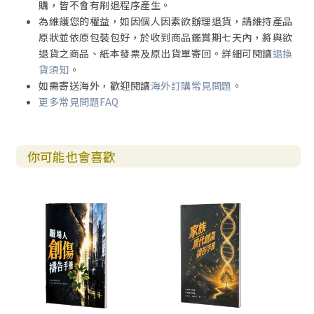
購，皆不會有刷退程序產生。
為維護您的權益，如因個人因素欲辦理退貨，請維持產品
原狀並依原包裝包好，於收到商品鑑賞期七天內，將與欲
退貨之商品、紙本發票及原出貨單寄回。詳細可閱讀
退換
貨須知
。
如需寄送海外，歡迎閱讀
海外訂購常見問題
。
更多常見問題FAQ
你可能也會喜歡