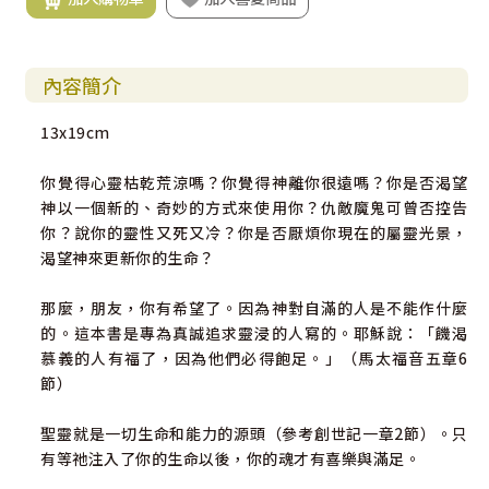
內容簡介
13x19cm
你覺得心靈枯乾荒涼嗎？你覺得神離你很遠嗎？你是否渴望
神以一個新的、奇妙的方式來使用你？仇敵魔鬼可曾否控告
你？說你的靈性又死又冷？你是否厭煩你現在的屬靈光景，
渴望神來更新你的生命？
那麼，朋友，你有希望了。因為神對自滿的人是不能作什麼
的。這本書是專為真誠追求靈浸的人寫的。耶穌說：「饑渴
慕義的人有福了，因為他們必得飽足。」（馬太福音五章6
節）
聖靈就是一切生命和能力的源頭（參考創世記一章2節）。只
有等祂注入了你的生命以後，你的魂才有喜樂與滿足。