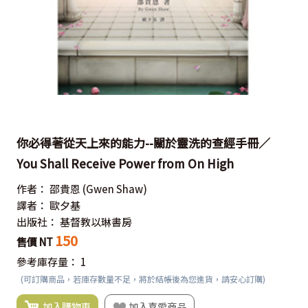
你必得著從天上來的能力--關於靈洗的查經手冊／
You Shall Receive Power from On High
作者：
邵貴恩
(Gwen Shaw)
譯者：
歐夕基
出版社：
基督教以琳書房
150
售價 NT
參考庫存量：
1
(可訂購商品，若庫存數量不足，將於結帳後為您進貨，請安心訂購)
加入購物車
加入喜愛商品