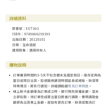
詳細資料
原書號：EET003
ISBN：9789866259395
出版日期：20120101
分類：生命造就
適用對象：適用所有人
購物說明
訂單備貨時間約3-5天不包含週末及國定假日，庫存足夠為
當日或隔日出貨，如遇廠商調貨時間延長或絕版、缺貨等
特殊情況，將另行通知。詳細請點選
常見訂單問題
。
線上刷卡金額僅為訂單成立時，銀行預先授權金額，並未
立即扣款，待訂單完成寄出當日將進行請款，實際請款金
額即為出貨單上金額，故如有更改訂單、缺貨或取消訂