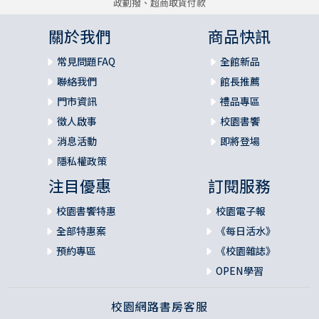
政劃撥、超商取貨付款
關於我們
商品快訊
常見問題FAQ
全館新品
聯絡我們
館長推薦
門市資訊
禮品專區
徵人啟事
校園書饗
消息活動
即將登場
隱私權政策
注目優惠
訂閱服務
校園書饗特惠
校園電子報
全部特惠案
《每日活水》
預約專區
《校園雜誌》
OPEN學習
校園網路書房客服