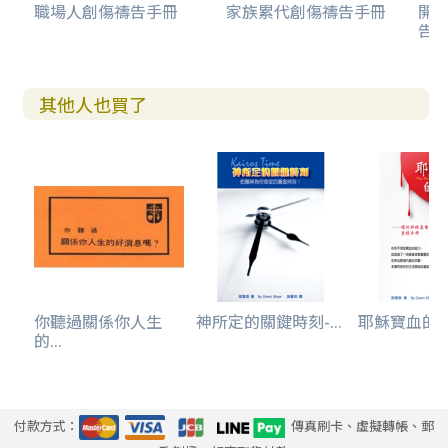
職場人創傷禱告手冊
家族累代創傷禱告手冊
開
告(
其他人也買了
你聽過關係你人生
神所定的關鍵時刻-...
耶穌寶血的能力
的...
付款方式：
傳真刷卡、虛擬轉帳、郵