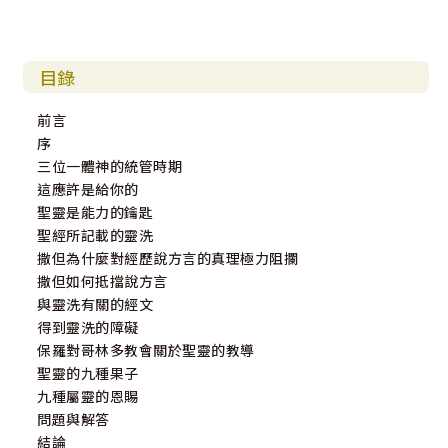
目錄
前言
序
三位一體神的統管時期
這應許是給你的
聖靈是能力的鑰匙
聖經所記載的靈洗
撒但為什麼對經歷說方言的真理極力阻攔
撒但如何抵擋說方言
與靈洗有關的經文
得到靈洗的障礙
保羅對哥林多教會關於聖靈的教導
聖靈的九種果子
九種屬靈的恩賜
問題與解答
結論