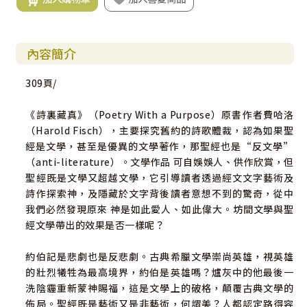
內容簡介
309頁/
《詩裏藏真》（Poetry With a Purpose）原書作者費哈洛
（Harold Fisch），主要探究舊約的詩歌體裁，認為如果聖
經是文學，甚至是優異的文學著作，那聖經也是“反文學”
（anti-literature）。文學作品 可自娛娛人、供作欣賞，但
聖經既是文學又超越文學，它引導讀者透過經文文字藝術及
詩作探索神，及隱藏於文字背後讀者意想不到的驚奇，從中
我們必然發現原來 神是如此愛人、如此偉大。坊間文學與聖
經文學帶出的效果是否一樣呢？
約伯記是悲劇也是反悲劇。古典希臘文學崇尚英雄，視英雄
的壯烈犧牲為最高境界，約伯是英雄嗎？爐灰中的他最後一
洗陰霾重新蒙神賜福，這是文學上的破格，顛覆古典文學的
佈局。聖經既是藝術又是非藝術，何謂美？人都認定路得容