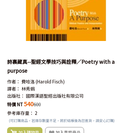
詩裏藏真--聖經文學技巧與詮釋／Poetry with a
purpose
作者：
費哈洛
(Harold Fisch)
譯者：
林秀娟
出版社：
國際漢語聖經出版社有限公司
540
特價 NT
600
參考庫存量：
2
(可訂購商品，若庫存數量不足，將於結帳後為您進貨，請安心訂購)
加入購物車
加入喜愛商品