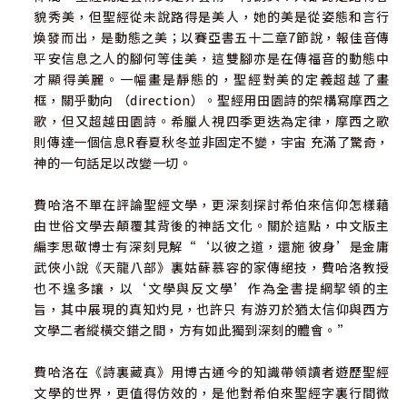
貌秀美，但聖經從未說路得是美人，她的美是從姿態和言行
煥發而出，是動態之美；以賽亞書五十二章7節說，報佳音傳
平安信息之人的腳何等佳美，這雙腳亦是在傳福音的動態中
才顯得美麗。一幅畫是靜態的，聖經對美的定義超越了畫
框，關乎動向 （direction）。聖經用田園詩的架構寫摩西之
歌，但又超越田園詩。希臘人視四季更迭為定律，摩西之歌
則傳達一個信息R春夏秋冬並非固定不變，宇宙 充滿了驚奇，
神的一句話足以改變一切。
費哈洛不單在評論聖經文學，更深刻探討希伯來信仰怎樣藉
由世俗文學去顛覆其背後的神話文化。關於這點，中文版主
編李思敬博士有深刻見解“‘以彼之道，還施 彼身’是金庸
武俠小說《天龍八部》裏姑蘇慕容的家傳絕技，費哈洛教授
也不遑多讓，以‘文學與反文學’作為全書提綱挈領的主
旨，其中展現的真知灼見，也許只 有游刃於猶太信仰與西方
文學二者縱橫交錯之間，方有如此獨到深刻的體會。”
費哈洛在《詩裏藏真》用博古通今的知識帶領讀者遊歷聖經
文學的世界，更值得仿效的，是他對希伯來聖經字裏行間微