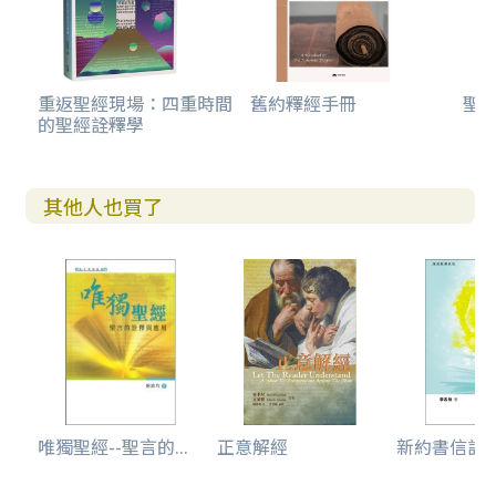
重返聖經現場：四重時間
舊約釋經手冊
聖
的聖經詮釋學
其他人也買了
唯獨聖經--聖言的...
正意解經
新約書信詮