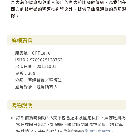
言大義的認真和尊重。優雅的猶太拉比釋經傳統，為我們在
西方訓詁考據的聖經批判學之外，提供了曲徑通幽的另類選
擇。
詳細資料
原書號：CFT1876
ISBN：9789625138763
出版日期：20111001
頁數：309
分類：聖經論叢／釋經法
適用對象：適用所有人
購物說明
訂單備貨時間約3-5天不包含週末及國定假日，庫存足夠為
當日或隔日出貨，如遇廠商調貨時間延長或絕版、缺貨等
特殊情況，將另行通知。詳細請點選
常見訂單問題
。