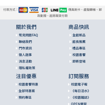
付款方式：
傳真刷卡、虛擬轉帳、郵
政劃撥、超商取貨付款
關於我們
商品快訊
常見問題FAQ
全館新品
聯絡我們
館長推薦
門市資訊
禮品專區
徵人啟事
校園書饗
消息活動
即將登場
隱私權政策
注目優惠
訂閱服務
校園書饗特惠
校園電子報
全部特惠案
《每日活水》
預約專區
《校園雜誌》
OPEN學習