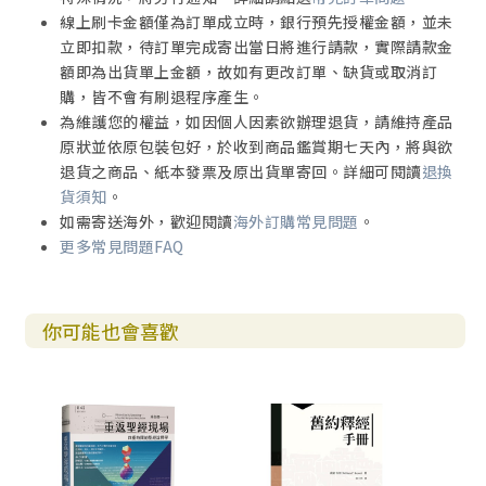
線上刷卡金額僅為訂單成立時，銀行預先授權金額，並未
立即扣款，待訂單完成寄出當日將進行請款，實際請款金
額即為出貨單上金額，故如有更改訂單、缺貨或取消訂
購，皆不會有刷退程序產生。
為維護您的權益，如因個人因素欲辦理退貨，請維持產品
原狀並依原包裝包好，於收到商品鑑賞期七天內，將與欲
退貨之商品、紙本發票及原出貨單寄回。詳細可閱讀
退換
貨須知
。
如需寄送海外，歡迎閱讀
海外訂購常見問題
。
更多常見問題FAQ
你可能也會喜歡