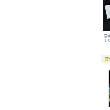
韻
(US
其