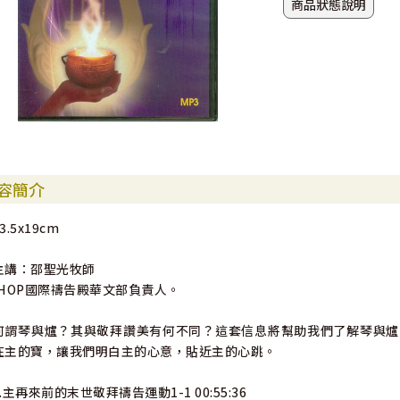
商品狀態說明
容簡介
3.5x19cm
主講：邵聖光牧師
IHOP國際禱告殿華文部負責人。
何謂琴與爐？其與敬拜讚美有何不同？這套信息將幫助我們了解琴與爐
在主的寶，讓我們明白主的心意，貼近主的心跳。
1.主再來前的末世敬拜禱告運動1-1 00:55:36