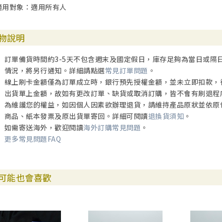
適用對象：適用所有人
物說明
訂單備貨時間約3-5天不包含週末及國定假日，庫存足夠為當日或隔
情況，將另行通知。詳細請點選
常見訂單問題
。
線上刷卡金額僅為訂單成立時，銀行預先授權金額，並未立即扣款，
出貨單上金額，故如有更改訂單、缺貨或取消訂購，皆不會有刷退程
為維護您的權益，如因個人因素欲辦理退貨，請維持產品原狀並依原
商品、紙本發票及原出貨單寄回。詳細可閱讀
退換貨須知
。
如需寄送海外，歡迎閱讀
海外訂購常見問題
。
更多常見問題FAQ
可能也會喜歡