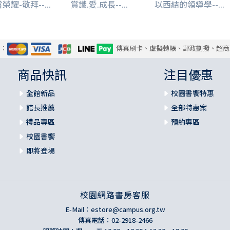
榮耀-敬拜--...
賞識.愛.成長--...
以西結的領導學--...
式：
傳真刷卡、虛擬轉帳、郵政劃撥、超商
商品快訊
注目優惠
全館新品
校園書饗特惠
館長推薦
全部特惠案
禮品專區
預約專區
校園書饗
即將登場
校園網路書房客服
E-Mail：
estore@campus.org.tw
傳真電話：02-2918-2466