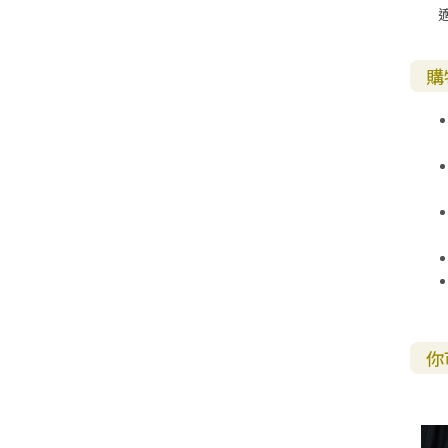
其 他 中 外 文 聖 經
新 約 歷 史 書
青 少 年
靈 恩
研 經 材 料
詩 、 散 文
福 音 包 裝 用 品
聖 經 故 事
約 拿 書
約 翰 福 音
加 拉 太 書
雅 各 書
啟 示 錄
信 徒 神 學
福 音 明 信 片 . 書 籤
購
成 人
教 育
兒 童 教 材
劇 本 遊 戲
福 音 文 具 雜 貨
聖 經 神 學
彌 迦 書
以 弗 所 書
彼 得 前 書
使 徒 行 傳
靈 界
福 音 季 節 卡
職 業
文 字 工 作
青 少 年 教 材
兒 童 故 事 C D
偽 經 次 經
那 鴻 書
腓 立 比 書
彼 得 後 書
福 音 小 禮 卡
特 殊 問 題
小 組 教 會
幼 稚 教 材
畫 冊
哈 巴 谷 書
歌 羅 西 書
約 翰 壹 、 貳 、 參 書
其 他 福 音 卡 片
生 活 教 導
成 人 教 材
西 番 雅 書
帖 撒 羅 尼 迦 前 後
猶 大 書
主 日 學 教 材
哈 該 書
提 摩 太 前 後
歸 納 法 研 經
撒 迦 利 亞 書
提 多 書
你
紙 品
瑪 拉 基 書
腓 利 門 書
教 牧 書 信