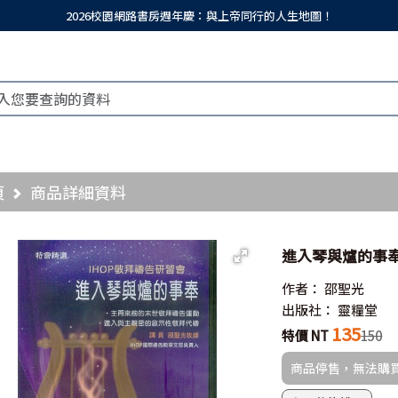
2026校園網路書房週年慶：與上帝同行的人生地圖！
頁
商品詳細資料
進入琴與爐的事奉/
作者：
邵聖光
出版社：
靈糧堂
135
特價 NT
150
商品停售，無法購