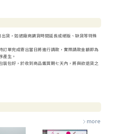
日出貨，如遇廠商調貨時間延長或絕版、缺貨等特殊
待訂單完成寄出當日將進行請款，實際請款金額即為
序產生。
包裝包好，於收到商品鑑賞期七天內，將與欲退貨之
more