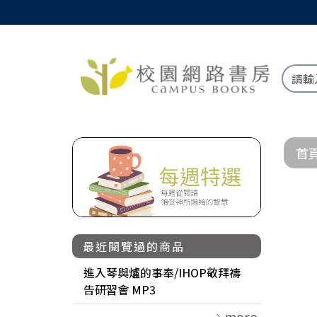
首
最近閱覽過的商品
進入琴與爐的事奉/IHOP敬拜禱
告研習會 MP3
more