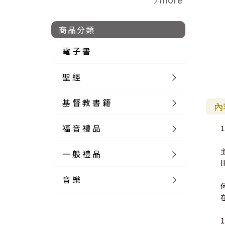
商品分類
電 子 書
聖 經
基 督 教 書 籍
新 舊 約 聖 經
內
福 音 禮 品
簡 體 聖 經
聖 經 論 叢
和 合 本
1
一 般 禮 品
英 文 聖 經
神 學 類
福 音 飾 品 配 件
和 合 本 標 點
參 考 書 工 具 書
音 樂
外 文 聖 經
實 踐 神 學
福 音 家 飾 用 品
一 般 卡 片
新 標 點 和 合 本
K J V
摩 西 五 經
系 統 神 學
福 音 項 鍊
讀 經 法
中 外 文 聖 經
教 會 歷 史
福 音 生 活 雜 貨
一 般 文 具
詩 本 樂 譜
和 合 本 修 訂 版
E S V
歷 史 書
神 、 創 造
宣 教 差 傳
福 音 耳 環 / 耳 夾
福 音 桌 飾 品
萬 用 卡
釋 經 法
創 世 記