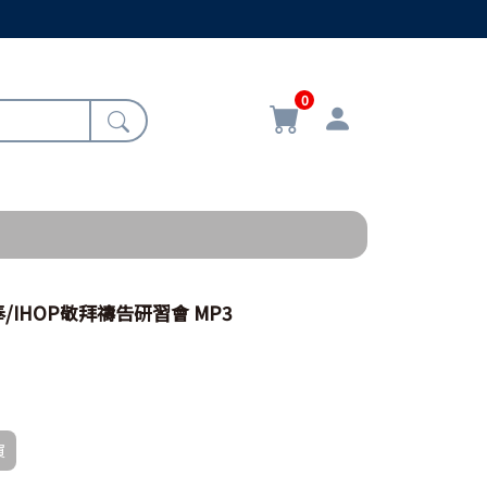
0
IHOP敬拜禱告研習會 MP3
買