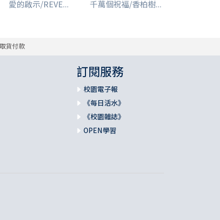
愛的啟示/REVE...
千萬個祝福/香柏樹...
取貨付款
訂閱服務
校園電子報
《每日活水》
《校園雜誌》
OPEN學習