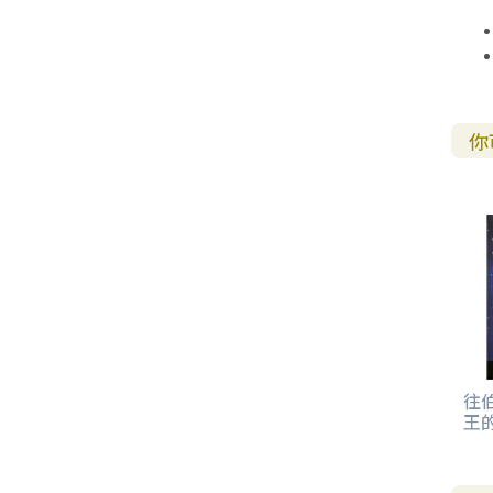
其 他 中 外 文 聖 經
新 約 歷 史 書
青 少 年
靈 恩
研 經 材 料
詩 、 散 文
福 音 包 裝 用 品
聖 經 故 事
約 拿 書
約 翰 福 音
加 拉 太 書
雅 各 書
啟 示 錄
信 徒 神 學
福 音 明 信 片 . 書 籤
成 人
教 育
兒 童 教 材
劇 本 遊 戲
福 音 文 具 雜 貨
聖 經 神 學
彌 迦 書
以 弗 所 書
彼 得 前 書
使 徒 行 傳
靈 界
福 音 季 節 卡
職 業
文 字 工 作
青 少 年 教 材
兒 童 故 事 C D
偽 經 次 經
那 鴻 書
腓 立 比 書
彼 得 後 書
福 音 小 禮 卡
你
特 殊 問 題
小 組 教 會
幼 稚 教 材
畫 冊
哈 巴 谷 書
歌 羅 西 書
約 翰 壹 、 貳 、 參 書
其 他 福 音 卡 片
生 活 教 導
成 人 教 材
西 番 雅 書
帖 撒 羅 尼 迦 前 後
猶 大 書
主 日 學 教 材
哈 該 書
提 摩 太 前 後
歸 納 法 研 經
撒 迦 利 亞 書
提 多 書
紙 品
瑪 拉 基 書
腓 利 門 書
往
王
教 牧 書 信