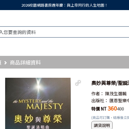
2026校園網路書房週年慶：與上帝同行的人生地圖！
頁
商品詳細資料
奧妙與尊榮/聖誕清
作者：
陳茂生選輯
出版社：
匯恩聖樂
360
特價 NT
400
(商品可訂購，結帳後立
調貨說明