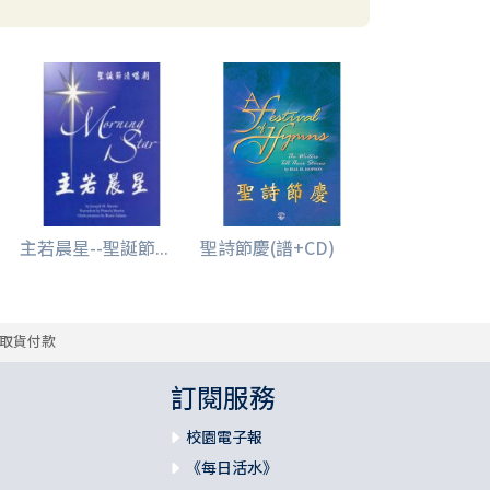
主若晨星--聖誕節...
聖詩節慶(譜+CD)
取貨付款
訂閱服務
校園電子報
《每日活水》