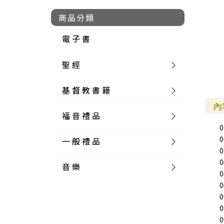
商品分類
電 子 書
聖 經
基 督 教 書 籍
新 舊 約 聖 經
內
福 音 禮 品
簡 體 聖 經
聖 經 論 叢
和 合 本
一 般 禮 品
英 文 聖 經
神 學 類
福 音 飾 品 配 件
和 合 本 標 點
參 考 書 工 具 書
音 樂
外 文 聖 經
實 踐 神 學
福 音 家 飾 用 品
一 般 卡 片
新 標 點 和 合 本
K J V
摩 西 五 經
系 統 神 學
福 音 項 鍊
讀 經 法
中 外 文 聖 經
教 會 歷 史
福 音 生 活 雜 貨
一 般 文 具
詩 本 樂 譜
和 合 本 修 訂 版
E S V
歷 史 書
神 、 創 造
宣 教 差 傳
福 音 耳 環 / 耳 夾
福 音 桌 飾 品
萬 用 卡
釋 經 法
創 世 記
註 釋 本 聖 經
生 命 造 就
福 音 食 器 廚 房
食 器 廚 房
C D
現 代 中 文 譯 本
G N B
和 合 本 / N I V
舊 約 註 釋
基 督
社 會 參 與
歷 史
福 音 手 環 / 手 鍊
福 音 布 軸 掛 畫
福 音 服 飾 布 品
貼 紙
日 記 . 筆 記
音 樂 叢 書
聖 經 概 論
出 埃 及 記
約 書 亞 記