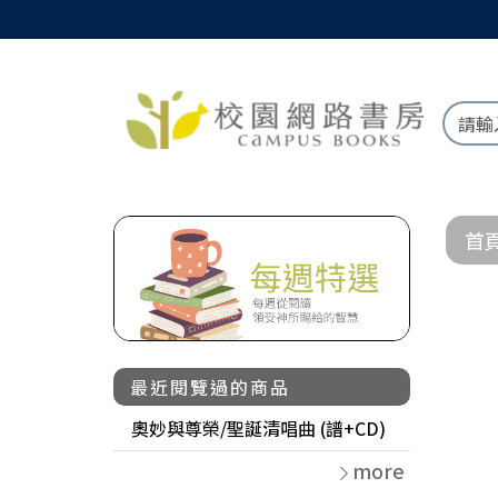
首
最近閱覽過的商品
奧妙與尊榮/聖誕清唱曲 (譜+CD)
more