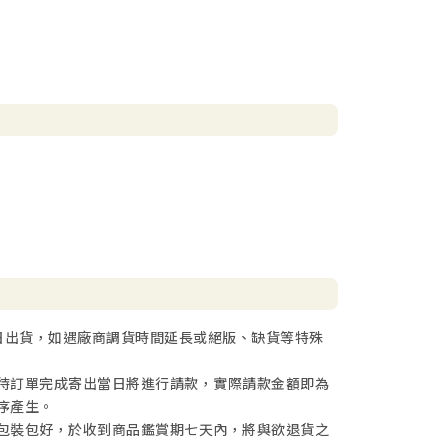
日出貨，如遇廠商調貨時間延長或絕版、缺貨等特殊
待訂單完成寄出當日將進行請款，實際請款金額即為
序產生。
包裝包好，於收到商品鑑賞期七天內，將與欲退貨之