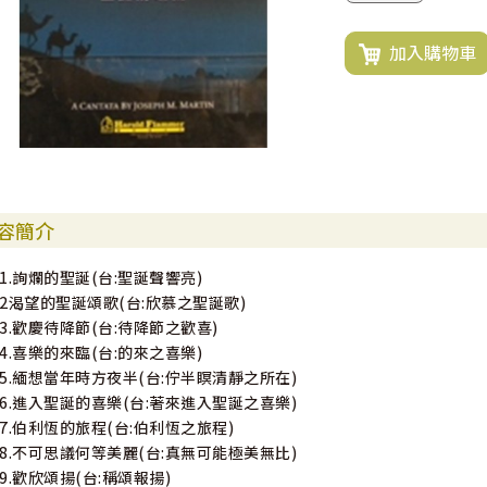
加入購物車
容簡介
01.詢爛的聖誕(台:聖誕聲響亮)
02渴望的聖誕頌歌(台:欣慕之聖誕歌)
03.歡慶待降節(台:待降節之歡喜)
04.喜樂的來臨(台:的來之喜樂)
05.緬想當年時方夜半(台:佇半瞑清靜之所在)
06.進入聖誕的喜樂(台:著來進入聖誕之喜樂)
07.伯利恆的旅程(台:伯利恆之旅程)
08.不可思議何等美麗(台:真無可能極美無比)
09.歡欣頌揚(台:稱頌報揚)