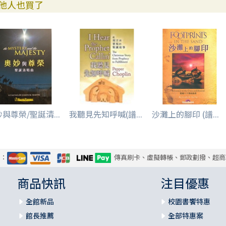
他人也買了
與尊榮/聖誕清...
我聽見先知呼喊(譜...
沙灘上的腳印 (譜...
式：
傳真刷卡、虛擬轉帳、郵政劃撥、超商
商品快訊
注目優惠
全館新品
校園書饗特惠
館長推薦
全部特惠案