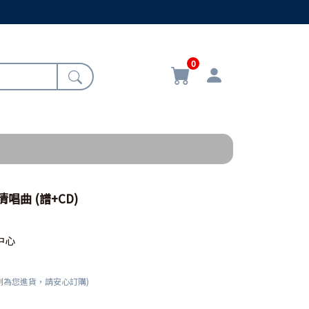
0
唱曲 (譜+CD)
中心
刻為您進貨，請安心訂購)