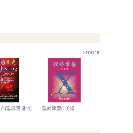
more
光(聖誕清唱曲)
聖詩節慶(10)譜