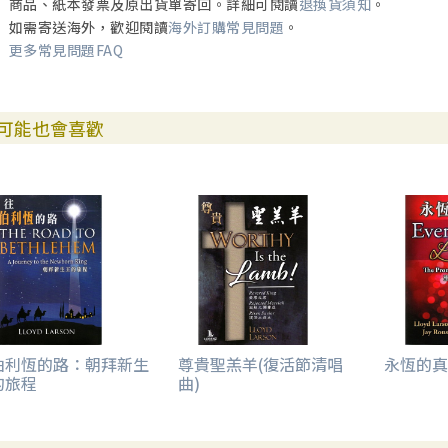
商品、紙本發票及原出貨單寄回。詳細可閱讀
退換貨須知
。
如需寄送海外，歡迎閱讀
海外訂購常見問題
。
更多常見問題FAQ
可能也會喜歡
伯利恆的路：朝拜新生
尊貴聖羔羊(復活節清唱
永恆的真
的旅程
曲)