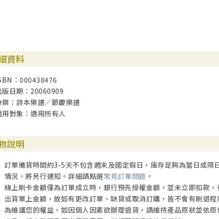
細資料
SBN：000438476
出版日期：20060909
分類：詩本樂譜／節慶樂譜
適用對象：適用所有人
物說明
訂單備貨時間約3-5天不包含週末及國定假日，庫存足夠為當日或隔
情況，將另行通知。詳細請點選
常見訂單問題
。
線上刷卡金額僅為訂單成立時，銀行預先授權金額，並未立即扣款，
出貨單上金額，故如有更改訂單、缺貨或取消訂購，皆不會有刷退程
為維護您的權益，如因個人因素欲辦理退貨，請維持產品原狀並依原