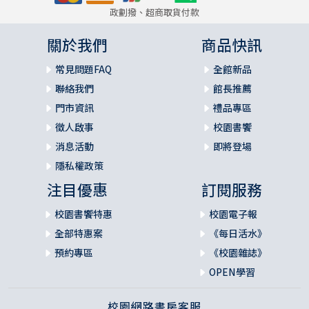
政劃撥、超商取貨付款
關於我們
商品快訊
常見問題FAQ
全館新品
聯絡我們
館長推薦
門市資訊
禮品專區
徵人啟事
校園書饗
消息活動
即將登場
隱私權政策
注目優惠
訂閱服務
校園書饗特惠
校園電子報
全部特惠案
《每日活水》
預約專區
《校園雜誌》
OPEN學習
校園網路書房客服