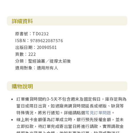
詳細資料
原書號：TD0232
ISBN：9789622087576
出版日期：20090501
頁數：222
分類：聖經論叢／提摩太前後
適用對象：適用所有人
購物說明
訂單備貨時間約3-5天不包含週末及國定假日，庫存足夠為
當日或隔日出貨，如遇廠商調貨時間延長或絕版、缺貨等
特殊情況，將另行通知。詳細請點選
常見訂單問題
。
線上刷卡金額僅為訂單成立時，銀行預先授權金額，並未
立即扣款，待訂單完成寄出當日將進行請款，實際請款金