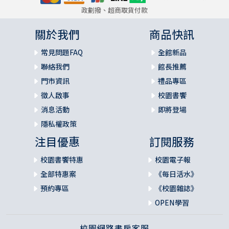
政劃撥、超商取貨付款
關於我們
商品快訊
常見問題FAQ
全館新品
聯絡我們
館長推薦
門市資訊
禮品專區
徵人啟事
校園書饗
消息活動
即將登場
隱私權政策
注目優惠
訂閱服務
校園書饗特惠
校園電子報
全部特惠案
《每日活水》
預約專區
《校園雜誌》
OPEN學習
校園網路書房客服