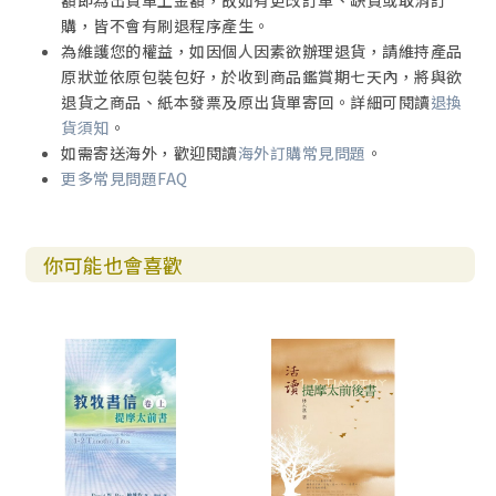
額即為出貨單上金額，故如有更改訂單、缺貨或取消訂
購，皆不會有刷退程序產生。
為維護您的權益，如因個人因素欲辦理退貨，請維持產品
原狀並依原包裝包好，於收到商品鑑賞期七天內，將與欲
退貨之商品、紙本發票及原出貨單寄回。詳細可閱讀
退換
貨須知
。
如需寄送海外，歡迎閱讀
海外訂購常見問題
。
更多常見問題FAQ
你可能也會喜歡