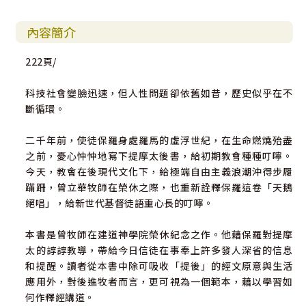
內容簡介
222頁/
科技社會變臉迅速，但人性問題卻依舊如昔，歷史似乎在不
斷循環。
二千年前，使徒保羅身處羅馬的虛浮世紀，在生命燃燒殆盡
之前，憂心忡忡地寫下提摩太後書，給初期教會種種叮嚀。
今天，教會在後現代文化下，給極端自由主義浪潮沖得步履
蹣跚，曾立華牧師在榮休之際，也重新詮釋保羅這卷「天鵝
絕唱」，給新世代基督徒語重心長的叮嚀。
本書是曾牧師在建道神學院榮休紀念之作。他藉保羅對提摩
太的諄諄教導，帶給今日信徒在事奉上許多發人深省的信息
和提醒。讀者從本書中除可吸收「提後」的經文原意與生活
應用外，對後進牧者而言，更可視為一個範本，藉以學習如
何作釋經講道。