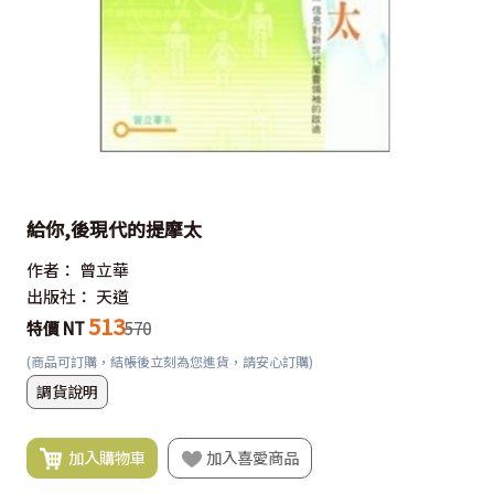
給你,後現代的提摩太
作者：
曾立華
出版社：
天道
513
特價 NT
570
(商品可訂購，結帳後立刻為您進貨，請安心訂購)
調貨說明
加入購物車
加入喜愛商品