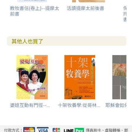
教牧書信(卷上)--提摩太
活讀提摩太前後書
保羅
前書
托
書
其他人也買了
婆媳互動有門徑--...
十架牧養學:從哥林...
耶穌會如何解構
付款方式：
傳真刷卡、虛擬轉帳、郵