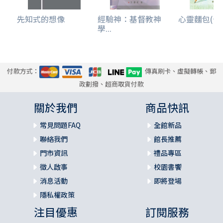
先知式的想像
經驗神：基督教神
心靈麵包(十五
學...
付款方式：
傳真刷卡、虛擬轉帳、郵
政劃撥、超商取貨付款
關於我們
商品快訊
常見問題FAQ
全館新品
聯絡我們
館長推薦
門市資訊
禮品專區
徵人啟事
校園書饗
消息活動
即將登場
隱私權政策
注目優惠
訂閱服務