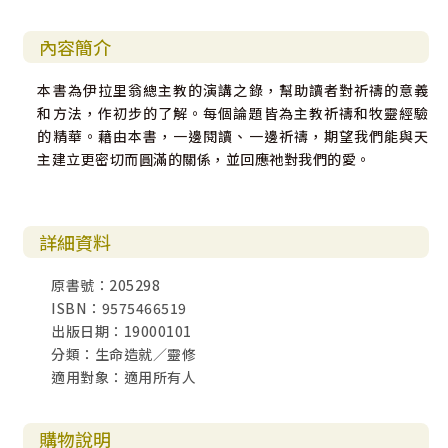
內容簡介
本書為伊拉里翁總主教的演講之錄，幫助讀者對祈禱的意義
和方法，作初步的了解。每個論題皆為主教祈禱和牧靈經驗
的精華。藉由本書，一邊閱讀、一邊祈禱，期望我們能與天
主建立更密切而圓滿的關係，並回應祂對我們的愛。
詳細資料
原書號：205298
ISBN：9575466519
出版日期：19000101
分類：生命造就／靈修
適用對象：適用所有人
購物說明