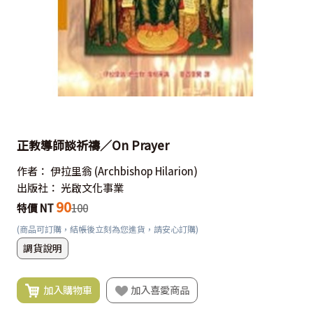
正教導師談祈禱／On Prayer
作者：
伊拉里翁
(Archbishop Hilarion)
出版社：
光啟文化事業
90
特價 NT
100
(商品可訂購，結帳後立刻為您進貨，請安心訂購)
調貨說明
加入購物車
加入喜愛商品