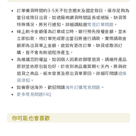
訂單備貨時間約3-5天不包含週末及國定假日，庫存足夠為
當日或隔日出貨，如遇廠商調貨時間延長或絕版、缺貨等
特殊情況，將另行通知。詳細請點選
常見訂單問題
。
線上刷卡金額僅為訂單成立時，銀行預先授權金額，並未
立即扣款，待訂單完成寄出當日將進行請款，實際請款金
額即為出貨單上金額，故如有更改訂單、缺貨或取消訂
購，皆不會有刷退程序產生。
為維護您的權益，如因個人因素欲辦理退貨，請維持產品
原狀並依原包裝包好，於收到商品鑑賞期七天內，將與欲
退貨之商品、紙本發票及原出貨單寄回。詳細可閱讀
退換
貨須知
。
如需寄送海外，歡迎閱讀
海外訂購常見問題
。
更多常見問題FAQ
你可能也會喜歡