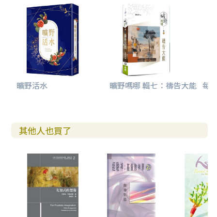
曠野活水
曠野嗎哪 輯七：禱告大能
每日
其他人也買了