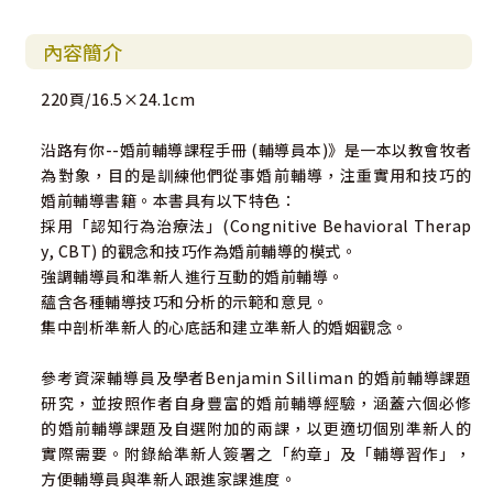
內容簡介
220頁/16.5×24.1cm
沿路有你--婚前輔導課程手冊 (輔導員本)》是一本以教會牧者
為對象，目的是訓練他們從事婚前輔導，注重實用和技巧的
婚前輔導書籍。本書具有以下特色：
採用「認知行為治療法」(Congnitive Behavioral Therap
y, CBT) 的觀念和技巧作為婚前輔導的模式。
強調輔導員和準新人進行互動的婚前輔導。
蘊含各種輔導技巧和分析的示範和意見。
集中剖析準新人的心底話和建立準新人的婚姻觀念。
參考資深輔導員及學者Benjamin Silliman 的婚前輔導課題
研究，並按照作者自身豐富的婚前輔導經驗，涵蓋六個必修
的婚前輔導課題及自選附加的兩課，以更適切個別準新人的
實際需要。附錄給準新人簽署之「約章」及「輔導習作」，
方便輔導員與準新人跟進家課進度。