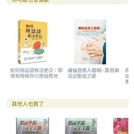
如何用話語救活老公：即
讓福音進入婚姻--靠恩典
為
使有時候你只想掐死他
活出聖徒之愛
從
實
其他人也買了