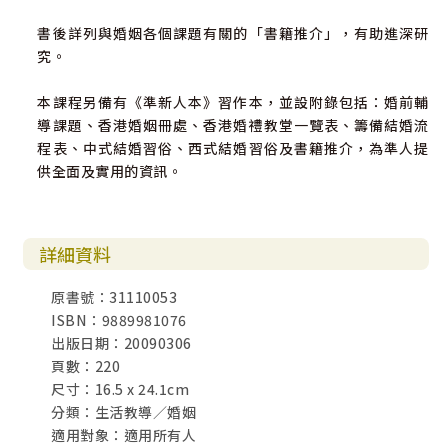
書後詳列與婚姻各個課題有關的「書籍推介」，有助進深研
究。
本課程另備有《準新人本》習作本，並設附錄包括：婚前輔
導課題、香港婚姻冊處、香港婚禮教堂一覽表、籌備結婚流
程表、中式結婚習俗、西式結婚習俗及書籍推介，為準人提
供全面及實用的資訊。
詳細資料
原書號：31110053
ISBN：9889981076
出版日期：20090306
頁數：220
尺寸：16.5 x 24.1cm
分類：生活教導／婚姻
適用對象：適用所有人