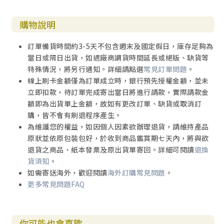
購物說明
訂單備貨時間約3-5天不包含週末及國定假日，庫存足夠為
當日或隔日出貨，如遇廠商調貨時間延長或絕版、缺貨等
特殊情況，將另行通知。詳細請點選
常見訂單問題
。
線上刷卡金額僅為訂單成立時，銀行預先授權金額，並未
立即扣款，待訂單完成寄出當日將進行請款，實際請款金
額即為出貨單上金額，故如有更改訂單、缺貨或取消訂
購，皆不會有刷退程序產生。
為維護您的權益，如因個人因素欲辦理退貨，請維持產品
原狀並依原包裝包好，於收到商品鑑賞期七天內，將與欲
退貨之商品、紙本發票及原出貨單寄回。詳細可閱讀
退換
貨須知
。
如需寄送海外，歡迎閱讀
海外訂購常見問題
。
更多常見問題FAQ
你可能也會喜歡