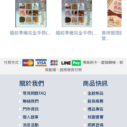
婚前準備完全手冊(...
婚前準備完全手冊(...
善用管理的
營...
付款方式：
傳真刷卡、虛擬轉帳、郵
政劃撥、超商取貨付款
關於我們
商品快訊
常見問題FAQ
全館新品
聯絡我們
館長推薦
門市資訊
禮品專區
徵人啟事
校園書饗
消息活動
即將登場