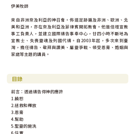
伊美牧師
來自非洲奈及利亞的神召會。佈道足跡遍及非洲、歐洲、北
美和亞洲，亦在奈及利亞及菲律賓開拓教會。他是倍增宣教
事工負責人，並建立國際禱告事奉中心，廿四小時不斷地為
宣教士、失喪靈魂及列國代禱。自2003年起，多次來到臺
灣，擔任禱告、敬拜與讚美、屬靈爭戰、領受恩膏、婚姻與
家庭等主題的講員。
目錄
前言：透過禱告得神的應許
1.饒恕
2.拯救和釋放
3.恩膏
4.幫助
5.聖靈的施洗
6.信實