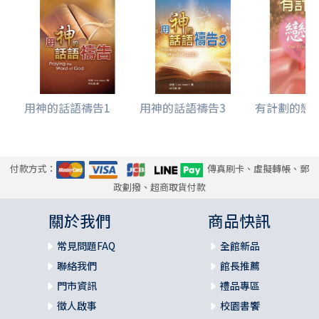
用神的話語禱告1
用神的話語禱告3
有計劃的戀
付款方式：
傳真刷卡、虛擬轉帳、郵
政劃撥、超商取貨付款
關於我們
商品快訊
常見問題FAQ
全館新品
聯絡我們
館長推薦
門市資訊
禮品專區
徵人啟事
校園書饗