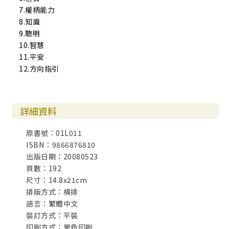
7.權柄能力
8.知識
9.聰明
10.智慧
11.平安
12.方向指引
詳細資料
原書號：01L011
ISBN：9866876810
出版日期：20080523
頁數：192
尺寸：14.8x21cm
排版方式：橫排
語言：繁體中文
裝訂方式：平裝
印刷方式：單色印刷