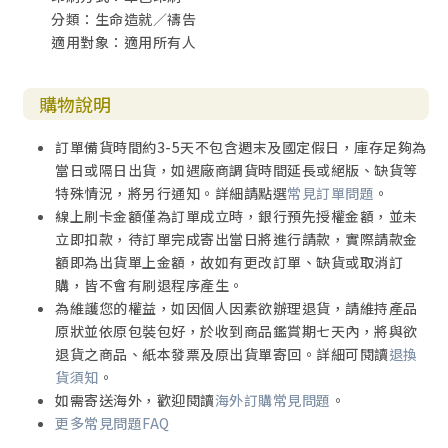
分類：生命造就／禱告
適用對象：適用所有人
購物說明
訂單備貨時間約3-5天不包含週末及國定假日，庫存足夠為
當日或隔日出貨，如遇廠商調貨時間延長或絕版、缺貨等
特殊情況，將另行通知。詳細請點選
常見訂單問題
。
線上刷卡金額僅為訂單成立時，銀行預先授權金額，並未
立即扣款，待訂單完成寄出當日將進行請款，實際請款金
額即為出貨單上金額，故如有更改訂單、缺貨或取消訂
購，皆不會有刷退程序產生。
為維護您的權益，如因個人因素欲辦理退貨，請維持產品
原狀並依原包裝包好，於收到商品鑑賞期七天內，將與欲
退貨之商品、紙本發票及原出貨單寄回。詳細可閱讀
退換
貨須知
。
如需寄送海外，歡迎閱讀
海外訂購常見問題
。
更多常見問題FAQ