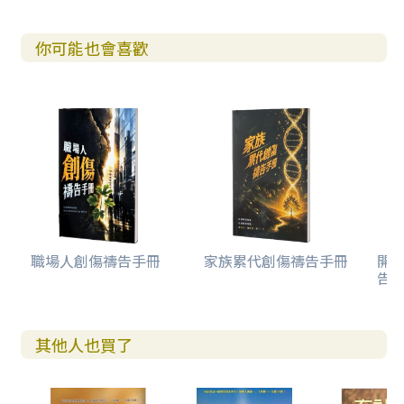
你可能也會喜歡
職場人創傷禱告手冊
家族累代創傷禱告手冊
開
告(
其他人也買了