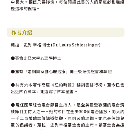
中長大。相信只要妳肯，每位閱讀此書的人的家庭必也能經
歷這樣的祝福。
作者介紹
蘿拉．史列 辛格 博士(Dr. Laura Schlessinger)
●哥倫比亞大學心理學博士
●擁有「婚姻與家庭心理治療」博士後研究證書和執照
●共有六本著作高居《紐約時報》暢銷書排行榜，至今已售
出近四百萬本，她還寫了四本童書。
●現任國際綜合電台節目主持人，是全美最受歡迎的電台清
談節目主持人之一。她的節目在全美300個電台播放，向大約
一千二百萬聽眾傳講道德觀、原則及倫理觀。她也是保護兒
童的倡議者，蘿拉．史列辛格基金會的主席。該基金會為援