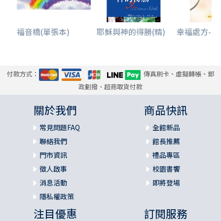
福音橋(單張本)
耶穌與神的得勝(精)
幸福處方--77
付款方式：
傳真刷卡、虛擬轉帳、郵
政劃撥、超商取貨付款
關於我們
商品快訊
常見問題FAQ
全館新品
聯絡我們
館長推薦
門市資訊
禮品專區
徵人啟事
校園書饗
消息活動
即將登場
隱私權政策
注目優惠
訂閱服務