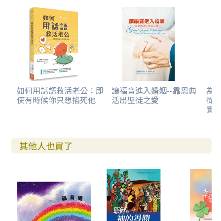
如何用話語救活老公：即
讓福音進入婚姻--靠恩典
為
使有時候你只想掐死他
活出聖徒之愛
從
實
其他人也買了