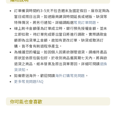
訂單備貨時間約3-5天不包含週末及國定假日，庫存足夠為
當日或隔日出貨，如遇廠商調貨時間延長或絕版、缺貨等
特殊情況，將另行通知。詳細請點選
常見訂單問題
。
線上刷卡金額僅為訂單成立時，銀行預先授權金額，並未
立即扣款，待訂單完成寄出當日將進行請款，實際請款金
額即為出貨單上金額，故如有更改訂單、缺貨或取消訂
購，皆不會有刷退程序產生。
為維護您的權益，如因個人因素欲辦理退貨，請維持產品
原狀並依原包裝包好，於收到商品鑑賞期七天內，將與欲
退貨之商品、紙本發票及原出貨單寄回。詳細可閱讀
退換
貨須知
。
如需寄送海外，歡迎閱讀
海外訂購常見問題
。
更多常見問題FAQ
你可能也會喜歡