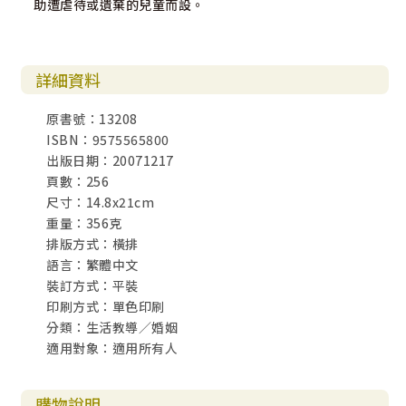
助遭虐待或遺棄的兒童而設。
詳細資料
原書號：13208
ISBN：9575565800
出版日期：20071217
頁數：256
尺寸：14.8x21cm
重量：356克
排版方式：橫排
語言：繁體中文
裝訂方式：平裝
印刷方式：單色印刷
分類：生活教導／婚姻
適用對象：適用所有人
購物說明