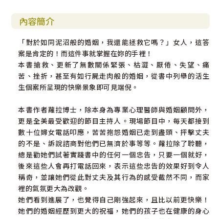
內容簡介
「對於如同泥沼般的婚姻，我還能拯救它嗎？」女人，這答
案是肯定的！而這件事就掌握在妳的手裡！
本書搶救、更新了無數關係緊張、枯澀、厭倦、失望、痛
苦、挫折，甚至有如行屍走肉般的婚姻，從書中列舉的活生
生個案所呈現的快樂景象即可見端倪。
本書作者蘿拉博士，除本身為專業心理醫師與婚姻顧問外，
更是全美最受歡迎的節目主持人。現場節目中，每天都接到
數十位婦女電話叩應，苦苦抱怨婚姻已走到盡頭、抨擊丈夫
的不是、訴說諮商對他們已無濟於事等等。蘿拉除了聆聽，
總是勸她們試著實踐書中的任何一個忠告，只要一個就好，
後來這些人會再打電話回來，表示這些忠告的效果好到令人
稱奇，並讓她們從此對丈夫及其行為的感受截然不同，而家
裡的氣氛更大為改觀。
她們看到進展了，也覺得自己剛強起來，且比以前更快樂！
她們的婚姻經歷到更大的祝福，她們的孩子也在健康的身心