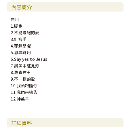
內容簡介
曲目
1.腳步
2.不能隔絕的愛
3.釘痕手
4.耶穌掌權
5.恩典夠用
6.Say yes to Jesus
7.讚美中遇見妳
8.尊貴君王
9.不一樣的愛
10.我願跟隨你
11.我們來禱告
12.神羔羊
詳細資料