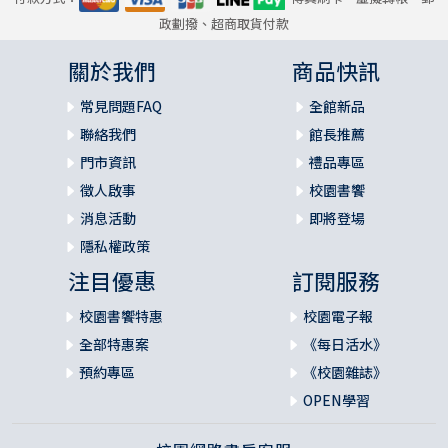
政劃撥、超商取貨付款
關於我們
商品快訊
常見問題FAQ
全館新品
聯絡我們
館長推薦
門市資訊
禮品專區
徵人啟事
校園書饗
消息活動
即將登場
隱私權政策
注目優惠
訂閱服務
校園書饗特惠
校園電子報
全部特惠案
《每日活水》
預約專區
《校園雜誌》
OPEN學習