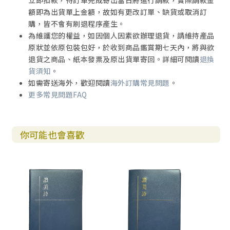
立即扣款，待訂單完成寄出當日將進行請款，實際請款金
額即為出貨單上金額，故如有更改訂單、缺貨或取消訂
購，皆不會有刷退程序產生。
為維護您的權益，如因個人因素欲辦理退貨，請維持產品
原狀並依原包裝包好，於收到商品鑑賞期七天內，將與欲
退貨之商品、紙本發票及原出貨單寄回。詳細可閱讀
退換
貨須知
。
如需寄送海外，歡迎閱讀
海外訂購常見問題
。
更多常見問題FAQ
你可能也會喜歡