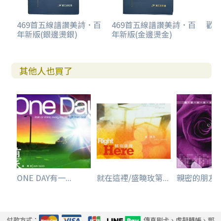
469首五線譜讚美詩．百
469首五線譜讚美詩．百
歡欣
年新版(銀邊燙銀)
年新版(金邊燙金)
其他人也買了
ONE DAY有一...
就在這裡/盛曉玫第...
親密的朋友/盛
付款方式：
傳真刷卡、虛擬轉帳、郵