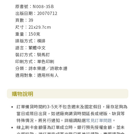
原書號：N008-3SB
出版日期：20070712
頁數：39
尺寸：21x29.7cm
重量：150克
排版方式：橫排
語言：繁體中文
裝訂方式：騎馬釘
印刷方式：單色印刷
分類：詩本樂譜／詩歌本譜
適用對象：適用所有人
購物說明
訂單備貨時間約3-5天不包含週末及國定假日，庫存足夠為
當日或隔日出貨，如遇廠商調貨時間延長或絕版、缺貨等
特殊情況，將另行通知。詳細請點選
常見訂單問題
。
線上刷卡金額僅為訂單成立時，銀行預先授權金額，並未