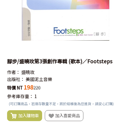
腳步/盛曉玫第3張創作專輯 (歌本)／Footsteps
作者：
盛曉玫
出版社：
美國泥土音樂
198
特價 NT
220
參考庫存量：
1
(可訂購商品，若庫存數量不足，將於結帳後為您進貨，請安心訂購)
加入購物車
加入喜愛商品