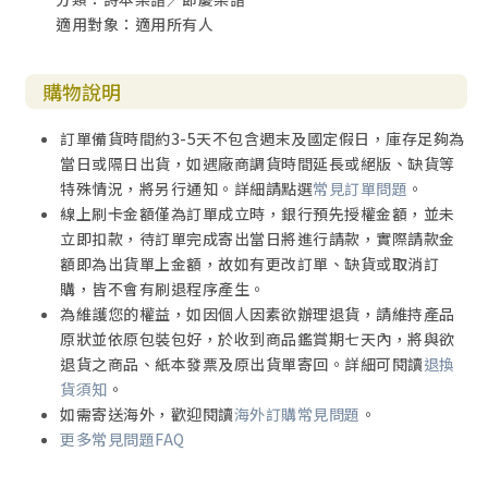
適用對象：適用所有人
購物說明
訂單備貨時間約3-5天不包含週末及國定假日，庫存足夠為
當日或隔日出貨，如遇廠商調貨時間延長或絕版、缺貨等
特殊情況，將另行通知。詳細請點選
常見訂單問題
。
線上刷卡金額僅為訂單成立時，銀行預先授權金額，並未
立即扣款，待訂單完成寄出當日將進行請款，實際請款金
額即為出貨單上金額，故如有更改訂單、缺貨或取消訂
購，皆不會有刷退程序產生。
為維護您的權益，如因個人因素欲辦理退貨，請維持產品
原狀並依原包裝包好，於收到商品鑑賞期七天內，將與欲
退貨之商品、紙本發票及原出貨單寄回。詳細可閱讀
退換
貨須知
。
如需寄送海外，歡迎閱讀
海外訂購常見問題
。
更多常見問題FAQ