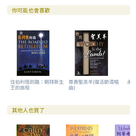
你可能也會喜歡
往伯利恆的路：朝拜新生
尊貴聖羔羊(復活節清唱
永恆
王的旅程
曲)
其他人也買了