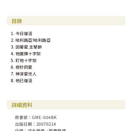
目錄
1. 今日復活
2. 哈利路亞!哈利路亞
3. 因著愛.主擘餅
4. 祂選擇十字架
5. 釘祂十字架
6. 奇妙的愛
7. 神深愛世人
8. 祂已復活
詳細資料
原書號：GME-004BK
出版日期：20070214
分類：詩本樂譜／節慶樂譜