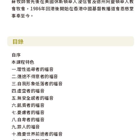
蘇牧師曾先後在美國休斯頓華人浸信會及德州阿靈頓華人教
會牧會，1986年回港後開始在香港中國基督教播道會恩慈堂
事奉至今。
目錄
自序
本課程特色
一.理性追尋者的福音
二.運途不得意者的福音
三.自我形象低落者的福音
四.虛空者的福音
五.無安全感者的福音
六.飢貧者的福音
七.憂慮者的福音
八.自卑者的福音
九.罪人的福音
十.擔憂世界前途者的福音