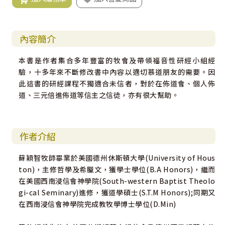
內容簡介
本書是作者集合多年豐富的牧會及帶領福音性研經小組經
驗，十多年來不斷修改書中內容以適切慕道朋友的需要。因
此這書的研經課程不獨適合未信者，對於在佈道會、個人佈
道、三元倍進佈道等信主之信徒，亦有很大幫助。
作者介紹
蘇穎智牧師畢業於美國德州休斯頓大學(University of Hous
ton)，主修哲學及希臘文，獲學士學位(B.A Honors)，繼而
在美國西南浸信會神學院(South-western Baptist Theolo
gi-cal Seminary)進修，獲道學碩士(S.T.M Honors);同期又
在西南浸信會神學院完成教牧學博士學位(D.Min)