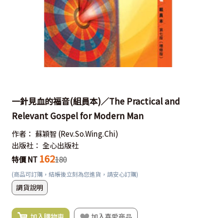
一針見血的福音(組員本)／The Practical and
Relevant Gospel for Modern Man
作者：
蘇穎智
(Rev.So.Wing.Chi)
出版社：
全心出版社
162
特價 NT
180
(商品可訂購，結帳後立刻為您進貨，請安心訂購)
調貨說明
加入購物車
加入喜愛商品