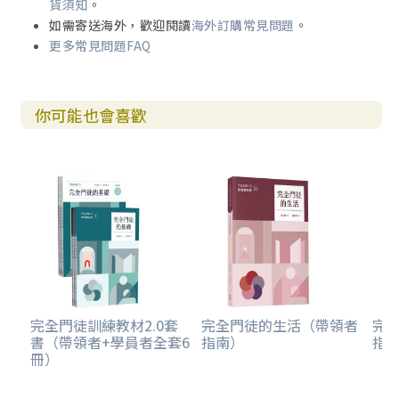
貨須知
。
如需寄送海外，歡迎閱讀
海外訂購常見問題
。
更多常見問題FAQ
你可能也會喜歡
完全門徒訓練教材2.0套
完全門徒的生活（帶領者
完
書（帶領者+學員者全套6
指南）
指
冊）