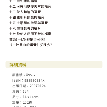
十一.懼怕者的福音
十二.可將地獄變天堂的福音
十三.使人和睦的福音
十四.主耶穌的死與福音
十五.主耶穌的復活與福音
十六.懼怕死者的福音
十七.能使人痛而不苦的福音
附錄(一):聖經是否可信?
《一針見血的福音》知多少?
詳細資料
原書號：X95-7
ISBN：988980834X
出版日期：20070124
頁數：154
尺寸：14 x21cm
重量：202克