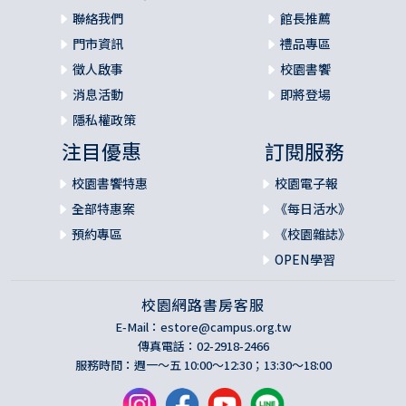
聯絡我們
館長推薦
門市資訊
禮品專區
徵人啟事
校園書饗
消息活動
即將登場
隱私權政策
注目優惠
訂閱服務
校園書饗特惠
校園電子報
全部特惠案
《每日活水》
預約專區
《校園雜誌》
OPEN學習
校園網路書房客服
E-Mail：
estore@campus.org.tw
傳真電話：02-2918-2466
服務時間：週一～五 10:00～12:30；13:30～18:00