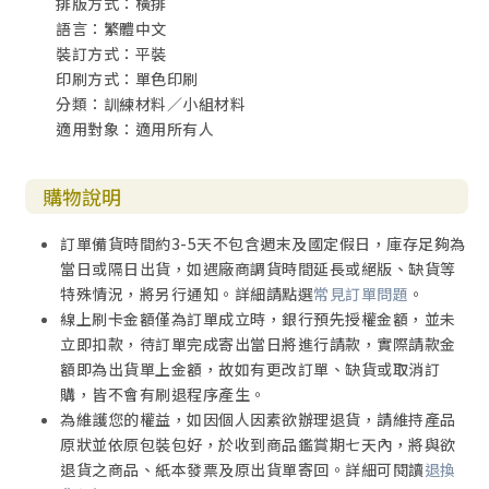
排版方式：橫排
語言：繁體中文
裝訂方式：平裝
印刷方式：單色印刷
分類：訓練材料／小組材料
適用對象：適用所有人
購物說明
訂單備貨時間約3-5天不包含週末及國定假日，庫存足夠為
當日或隔日出貨，如遇廠商調貨時間延長或絕版、缺貨等
特殊情況，將另行通知。詳細請點選
常見訂單問題
。
線上刷卡金額僅為訂單成立時，銀行預先授權金額，並未
立即扣款，待訂單完成寄出當日將進行請款，實際請款金
額即為出貨單上金額，故如有更改訂單、缺貨或取消訂
購，皆不會有刷退程序產生。
為維護您的權益，如因個人因素欲辦理退貨，請維持產品
原狀並依原包裝包好，於收到商品鑑賞期七天內，將與欲
退貨之商品、紙本發票及原出貨單寄回。詳細可閱讀
退換