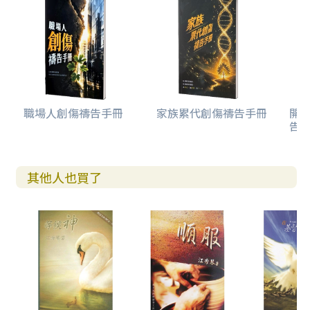
職場人創傷禱告手冊
家族累代創傷禱告手冊
開
告(
其他人也買了