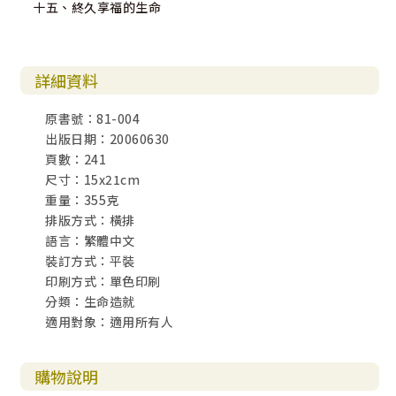
十五、終久享福的生命
詳細資料
原書號：81-004
出版日期：20060630
頁數：241
尺寸：15x21cm
重量：355克
排版方式：橫排
語言：繁體中文
裝訂方式：平裝
印刷方式：單色印刷
分類：生命造就
適用對象：適用所有人
購物說明