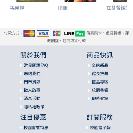
等候神
順服
在基督裡的
付款方式：
傳真刷卡、虛擬轉帳、郵
政劃撥、超商取貨付款
關於我們
商品快訊
常見問題FAQ
全館新品
聯絡我們
館長推薦
門市資訊
禮品專區
徵人啟事
校園書饗
消息活動
即將登場
隱私權政策
注目優惠
訂閱服務
校園書饗特惠
校園電子報