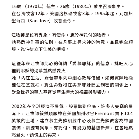
16歲 （1970年）信主，26歲（1980年）蒙主召服事主。
在台灣牧會12年，美國洛杉磯牧會3年，1995年起，到加州
聖荷西（San Jose）牧會至今。
江牧師是位有異象、有使命，忠於神託付的牧者。
她熟悉神作事的法則，在凡事上尋求神的旨意，並且完全順
服，為信徒立下佳美的榜樣。
這些年來江牧師北心的傳講「愛慕耶穌」的信息，挑旺人心
裡對耶穌的渴慕並點燃愛火。
她「內在生活」錄音帶系列中細心教導信徙，如何實際地操
練住在荃就裡，將生命紮根在與那耶穌建立親密的關係上，
對全世界的華人基督從產生極大的祝福與影響力。
2002年在全球經濟不景氣，股票趺到谷底，許多人失竊的景
況下，江牧師毅然順服神在美國加州矽谷Fremont買下10.4
英畝的土地，建立慕主先鋒訓練中心及慕主先鋒教會為神國
裝備、訓練有異象、有託付、有能力的基督新婦，在各地點
燃愛火，預備主的再來。