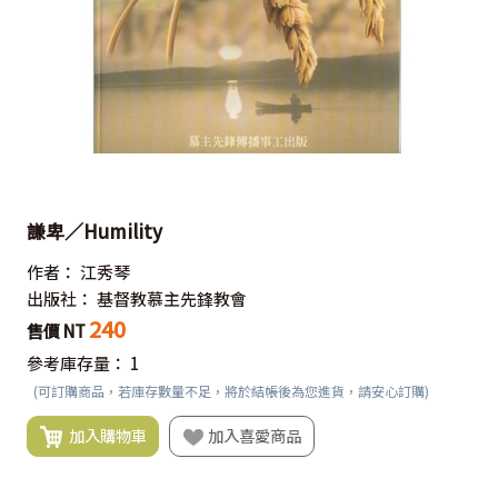
謙卑／Humility
作者：
江秀琴
出版社：
基督教慕主先鋒教會
240
售價 NT
參考庫存量：
1
(可訂購商品，若庫存數量不足，將於結帳後為您進貨，請安心訂購)
加入購物車
加入喜愛商品