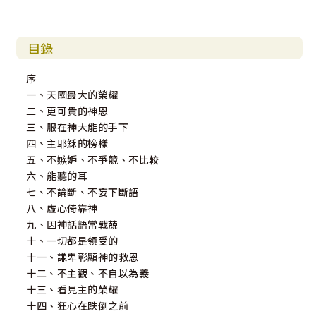
目錄
序
一、天國最大的榮耀
二、更可貴的神恩
三、服在神大能的手下
四、主耶穌的榜樣
五、不嫉妒、不爭競、不比較
六、能聽的耳
七、不論斷、不妄下斷語
八、虛心倚靠神
九、因神話語常戰兢
十、一切都是領受的
十一、謙卑彰顯神的救恩
十二、不主觀、不自以為義
十三、看見主的榮耀
十四、狂心在跌倒之前