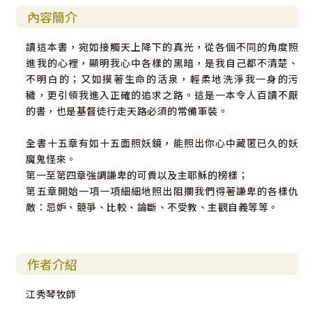
內容簡介
讀這本書，宛如接觸天上降下的真光，從各個不同的角度照
進我的心裡，顯明我心中各樣的黑暗，是我自己都不清楚、
不明白的；又如摸著生命的活泉，輕柔地洗淨我一身的污
穢，更引領我進入正確的追求之路。這是一本令人百讀不厭
的書，也是基督徒行走天路必須的常備軍裝。
全書十五章有如十五面照妖鏡，能照出你心中藏匿已久的妖
魔鬼怪來。
第一至第四章強調謙卑的可貴以及主耶穌的榜樣；
第五章開始一項一項細細地照出阻攔我們得著謙卑的各樣仇
敵：忌妒、競爭、比較、論斷、不受教、主觀自義等等。
作者介紹
江秀琴牧師