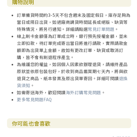
購物說明
訂單備貨時間約3-5天不包含週末及國定假日，庫存足夠為
當日或隔日出貨，如遇廠商調貨時間延長或絕版、缺貨等
特殊情況，將另行通知。詳細請點選
常見訂單問題
。
線上刷卡金額僅為訂單成立時，銀行預先授權金額，並未
立即扣款，待訂單完成寄出當日將進行請款，實際請款金
額即為出貨單上金額，故如有更改訂單、缺貨或取消訂
購，皆不會有刷退程序產生。
為維護您的權益，如因個人因素欲辦理退貨，請維持產品
原狀並依原包裝包好，於收到商品鑑賞期七天內，將與欲
退貨之商品、紙本發票及原出貨單寄回。詳細可閱讀
退換
貨須知
。
如需寄送海外，歡迎閱讀
海外訂購常見問題
。
更多常見問題FAQ
你可能也會喜歡