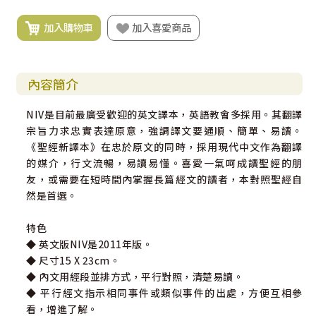
加入購物車
加入喜愛商品
內容簡介
NIV是目前最廣受歡迎的英文譯本，英語教會多採用。其翻譯
宗旨力求忠實表達原意，強調譯文要通順、簡單、易讀。
《聖經新譯本》在忠於原文的同時，採用現代中文作為翻譯
的媒介，行文流暢，易讀易懂。喜愛一氣呵成讀聖經的朋
友，或需要在短時間內掌握長篇經文的讀者，本對照聖經自
然是首選。
特色
◆ 英文版NIV是2011年版。
◆ 尺寸15 X 23cm。
◆ 內文用經段並排方式，平行對照，清楚易讀。
◆ 平行經文指示相同事件或類似事件的出處，方便互相參
看，增進了解。