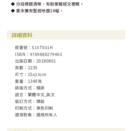
◆ 分段標題清晰，有助掌握經文梗概。
◆ 書末備有聖經地圖14幅。
詳細資料
原書號：S15TS01H
ISBN：9789888279463
出版日期：20180801
頁數：2235
尺寸：15x23cm
重量：1348克
排版方式：橫排
語言：繁體中文,英文
裝訂方式：精裝
印刷方式：單色印刷
適用對象：適用所有人