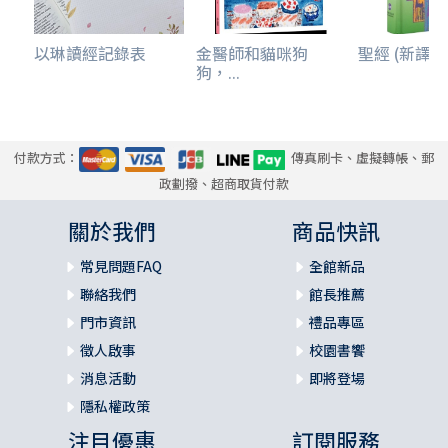
以琳讀經記錄表
金醫師和貓咪狗
聖經 (新譯本.
狗，...
付款方式：
傳真刷卡、虛擬轉帳、郵
政劃撥、超商取貨付款
關於我們
商品快訊
常見問題FAQ
全館新品
聯絡我們
館長推薦
門市資訊
禮品專區
徵人啟事
校園書饗
消息活動
即將登場
隱私權政策
注目優惠
訂閱服務