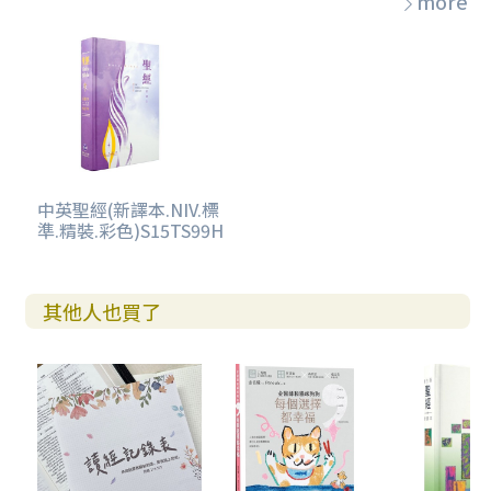
more
中英聖經(新譯本.NIV.標
準.精裝.彩色)S15TS99H
其他人也買了