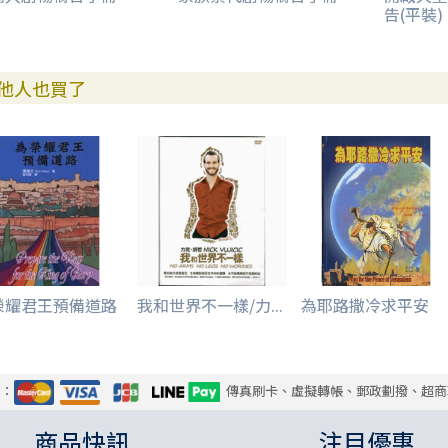
告(平裝)
他人也買了
榮耀君王預備道路
我和世界不一樣/力...
為耶路撒冷求平安
式：
傳真刷卡、虛擬轉帳、郵政劃撥、超商
商品快訊
注目優惠