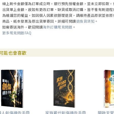
線上刷卡金額僅為訂單成立時，銀行預先授權金額，並未立即扣款，
出貨單上金額，故如有更改訂單、缺貨或取消訂購，皆不會有刷退程
為維護您的權益，如因個人因素欲辦理退貨，請維持產品原狀並依原
商品、紙本發票及原出貨單寄回。詳細可閱讀
退換貨須知
。
如需寄送海外，歡迎閱讀
海外訂購常見問題
。
更多常見問題FAQ
可能也會喜歡
場人創傷禱告手冊
家族累代創傷禱告手冊
開啟天堂