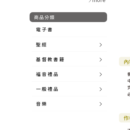
商品分類
電 子 書
聖 經
基 督 教 書 籍
新 舊 約 聖 經
內
福 音 禮 品
簡 體 聖 經
聖 經 論 叢
和 合 本
一 般 禮 品
英 文 聖 經
神 學 類
福 音 飾 品 配 件
和 合 本 標 點
參 考 書 工 具 書
音 樂
外 文 聖 經
實 踐 神 學
福 音 家 飾 用 品
一 般 卡 片
新 標 點 和 合 本
K J V
摩 西 五 經
系 統 神 學
福 音 項 鍊
讀 經 法
作
中 外 文 聖 經
教 會 歷 史
福 音 生 活 雜 貨
一 般 文 具
詩 本 樂 譜
和 合 本 修 訂 版
E S V
歷 史 書
神 、 創 造
宣 教 差 傳
福 音 耳 環 / 耳 夾
福 音 桌 飾 品
萬 用 卡
釋 經 法
創 世 記