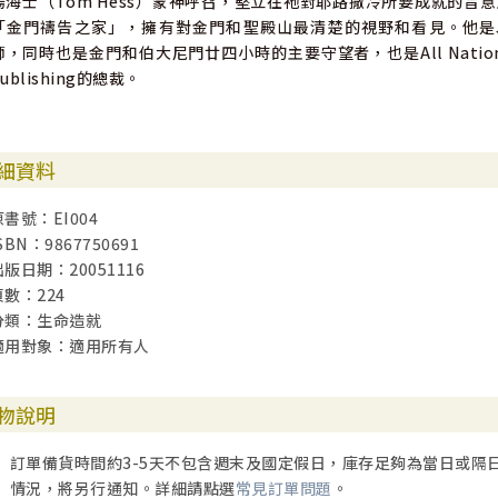
湯海士（Tom Hess）蒙神呼召，堅立在祂對耶路撒冷所要成就的
「金門禱告之家」，擁有對金門和聖殿山最清楚的視野和看見。他是Jerusalem Ho
師，同時也是金門和伯大尼門廿四小時的主要守望者，也是All Nations Convoc
Publishing的總裁。
細資料
原書號：EI004
SBN：9867750691
出版日期：20051116
頁數：224
分類：生命造就
適用對象：適用所有人
物說明
訂單備貨時間約3-5天不包含週末及國定假日，庫存足夠為當日或隔
情況，將另行通知。詳細請點選
常見訂單問題
。