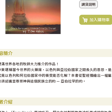
調貨說明
加入購物車
容簡介
譽滿世界各地的牧師大力推介的作品！
中東堪稱當今世界的火藥庫，以色列與亞拉伯國家之間長久的恩怨，是
究竟以色列和阿拉伯國家中的衝突能否化解？本書從聖經描繪出一幅屬
必須認識並尊崇神與這個民族立的約 — 亞伯拉罕的約。
者介紹