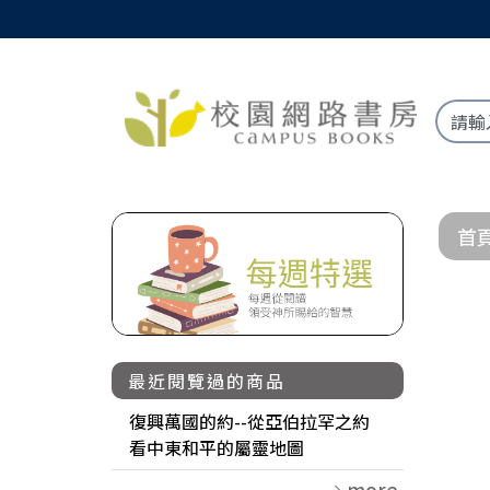
首
最近閱覽過的商品
復興萬國的約--從亞伯拉罕之約
看中東和平的屬靈地圖
more