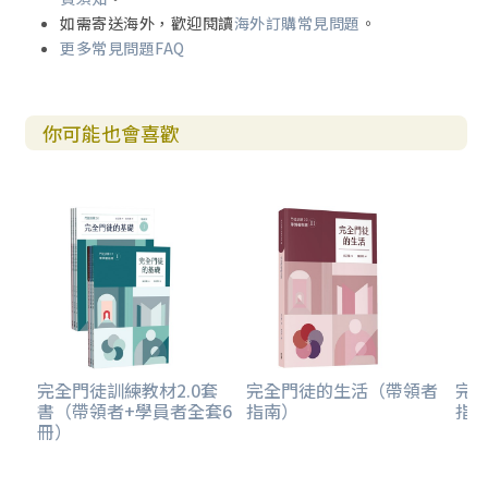
如需寄送海外，歡迎閱讀
海外訂購常見問題
。
更多常見問題FAQ
你可能也會喜歡
完全門徒訓練教材2.0套
完全門徒的生活（帶領者
完
書（帶領者+學員者全套6
指南）
指
冊）