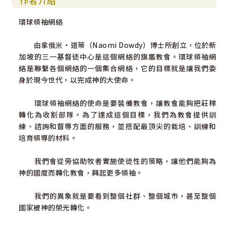
作者介紹
環球領袖網絡
由拿俄米‧道蒂（Naomi Dowdy）博士所創立，位於新
加坡的三一基督徒中心是這個網絡的旗鑑教會。環球領袖網
絡是聯繫各個網絡的一個集合網絡，它的目標就是讓我們委
身於現今世代，以完成神的大使命。
環球領袖網絡的使命是要裝備教會，讓教會能夠把莊稼
轉化為收割部隊。為了達成這個目標，我們為教會提供訓
練、諮詢和督導方面的服務，並搭配最頂尖的栽培、訓練和
培育領導的材料。
我們會從旁協助牧者實施使徒性的策略，讓他們能夠為
神的國度而轉化教會，興起更多領袖。
我們的異象就是要看到整個社群、整個城市，甚至整個
國家被神的榮光轉化。