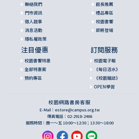
聯絡我們
館長推薦
門市資訊
禮品專區
徵人啟事
校園書饗
消息活動
即將登場
隱私權政策
注目優惠
訂閱服務
校園書饗特惠
校園電子報
全部特惠案
《每日活水》
預約專區
《校園雜誌》
OPEN學習
校園網路書房客服
E-Mail：
estore@campus.org.tw
傳真電話：02-2918-2466
服務時間：週一～五 10:00～12:30；13:30～18:00