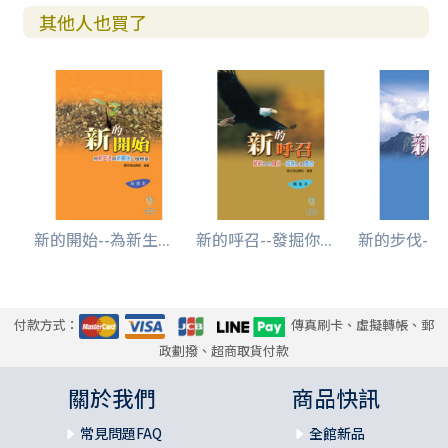
其他人也買了
新的開始--為新生...
新的呼召--發掘你...
新的步伐--迎
付款方式：
傳真刷卡、虛擬轉帳、郵
政劃撥、超商取貨付款
關於我們
商品快訊
常見問題FAQ
全館新品