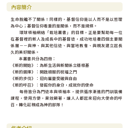
內容簡介
生命脫離不了關係！同樣的，基督信仰是以人而不是以哲理
為中心；基督信仰看重的是關係，而不是規條。
環球領袖網絡「栽培叢書」的目標，正是要幫助每一位
在基督裡的新人及成長中的基督徒，成功地培養四個主要關
係層－－與神、與其他信徒、與當地教會、與親友建立起長
久的美好關係。
本叢書共分為四冊：
《新的開始》：為新生活與新關係立穩根基
《新的選擇》：開啟順服的祝福之門
《新的步伐》：迎向屬靈突破與自由
《新的呼召》：發掘你的身分，成就你的使命
每冊皆分為門徒本與領袖本，提供循序漸進的門訓裝備
課程，使用方便，果效顯著，讓人人都起來迎向大使命的呼
召，轉化莊稼成為神的部隊！