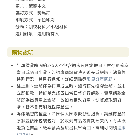
語言：繁體中文
裝訂方式：騎馬釘
印刷方式：單色印刷
分類：訓練材料／小組材料
適用對象：適用所有人
購物說明
訂單備貨時間約3-5天不包含週末及國定假日，庫存足夠為
當日或隔日出貨，如遇廠商調貨時間延長或絕版、缺貨等
特殊情況，將另行通知。詳細請點選
常見訂單問題
。
線上刷卡金額僅為訂單成立時，銀行預先授權金額，並未
立即扣款，待訂單完成寄出當日將進行請款，實際請款金
額即為出貨單上金額，故如有更改訂單、缺貨或取消訂
購，皆不會有刷退程序產生。
為維護您的權益，如因個人因素欲辦理退貨，請維持產品
原狀並依原包裝包好，於收到商品鑑賞期七天內，將與欲
退貨之商品、紙本發票及原出貨單寄回。詳細可閱讀
退換
貨須知
。