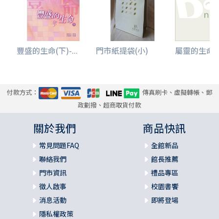
豐盛的生命(下)-...
門市紙提袋(小)
屬靈的生命(上)
付款方式：
傳真刷卡、虛擬轉帳、郵
政劃撥、超商取貨付款
關於我們
商品快訊
常見問題FAQ
全館新品
聯絡我們
館長推薦
門市資訊
禮品專區
徵人啟事
校園書饗
消息活動
即將登場
隱私權政策