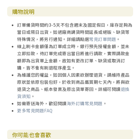
購物說明
訂單備貨時間約3-5天不包含週末及國定假日，庫存足夠為
當日或隔日出貨，如遇廠商調貨時間延長或絕版、缺貨等
特殊情況，將另行通知。詳細請點選
常見訂單問題
。
線上刷卡金額僅為訂單成立時，銀行預先授權金額，並未
立即扣款，待訂單完成寄出當日將進行請款，實際請款金
額即為出貨單上金額，故如有更改訂單、缺貨或取消訂
購，皆不會有刷退程序產生。
為維護您的權益，如因個人因素欲辦理退貨，請維持產品
原狀並依原包裝包好，於收到商品鑑賞期七天內，將與欲
退貨之商品、紙本發票及原出貨單寄回。詳細可閱讀
退換
貨須知
。
如需寄送海外，歡迎閱讀
海外訂購常見問題
。
更多常見問題FAQ
你可能也會喜歡