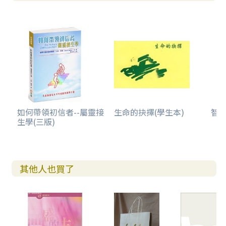
如何帶領初信者--屬靈接
生命的抉擇(學生本)
智慧
生學(三版)
其他人也買了