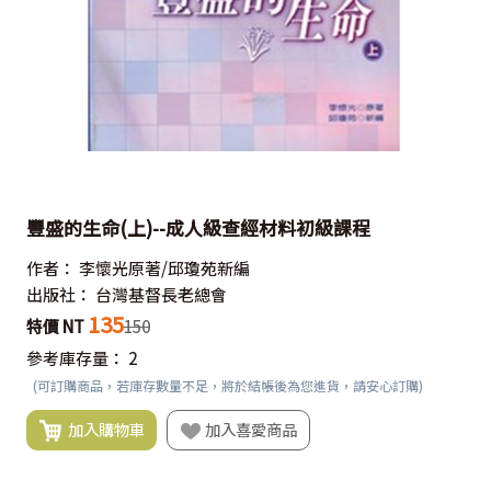
豐盛的生命(上)--成人級查經材料初級課程
作者：
李懷光原著/邱瓊苑新編
出版社：
台灣基督長老總會
135
特價 NT
150
參考庫存量：
2
(可訂購商品，若庫存數量不足，將於結帳後為您進貨，請安心訂購)
加入購物車
加入喜愛商品