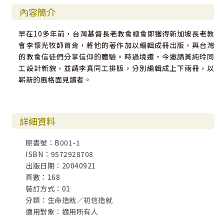
內容簡介
早在10多年前，台灣基督長老教會總會即獲得新加坡長老教
會李懷光牧師首肯，將他的著作加以編輯成冊出版，與台灣
的教會信徒們分享信仰的體驗。時過境遷，今邀請黃純玲同
工設計新貌，並請李真同工排版，分別編輯成上下兩冊，以
嶄新的風格面見讀者。
詳細資料
原書號：B001-1
ISBN：9572928708
出版日期：20040921
頁數：168
裝訂方式：01
分類：生命造就／初信造就
適用對象：適用所有人