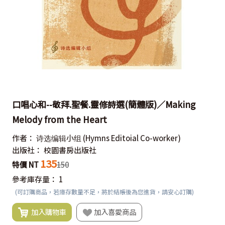
口唱心和--敬拜.聖餐.靈修詩選(簡體版)／Making
Melody from the Heart
作者：
诗选编辑小组
(Hymns Editoial Co-worker)
出版社：
校園書房出版社
135
特價 NT
150
參考庫存量：
1
(可訂購商品，若庫存數量不足，將於結帳後為您進貨，請安心訂購)
加入購物車
加入喜愛商品