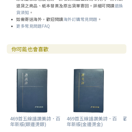
退貨之商品、紙本發票及原出貨單寄回。詳細可閱讀
退換
貨須知
。
如需寄送海外，歡迎閱讀
海外訂購常見問題
。
更多常見問題FAQ
你可能也會喜歡
469首五線譜讚美詩．百
469首五線譜讚美詩．百
歡欣
年新版(銀邊燙銀)
年新版(金邊燙金)