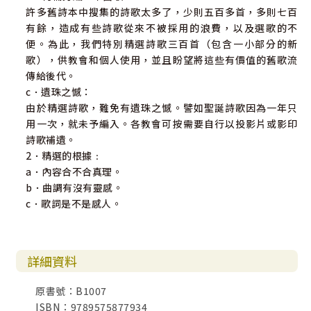
許多舊詩本中搜集的詩歌太多了，少則五百多首，多則七百
有餘，造成有些詩歌從來不被採用的浪費，以及選歌的不
便。為此，我們特別精選詩歌三百首（包含一小部分的新
歌），供教會和個人使用，並且盼望將這些有價值的舊歌流
傳給後代。
c．遺珠之憾：
由於精選詩歌，難免有遺珠之憾。譬如聖誕詩歌因為一年只
用一次，就未予編入。各教會可按需要自行以投影片或影印
詩歌補遺。
2．精選的根據﹕
a．內容合不合真理。
b．曲調有沒有靈感。
c．歌詞是不是感人。
詳細資料
原書號：B1007
ISBN：9789575877934