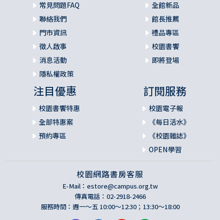
常見問題FAQ
全館新品
聯絡我們
館長推薦
門市資訊
禮品專區
徵人啟事
校園書饗
消息活動
即將登場
隱私權政策
注目優惠
訂閱服務
校園書饗特惠
校園電子報
全部特惠案
《每日活水》
預約專區
《校園雜誌》
OPEN學習
校園網路書房客服
E-Mail：
estore@campus.org.tw
傳真電話：02-2918-2466
服務時間：週一～五 10:00～12:30；13:30～18:00