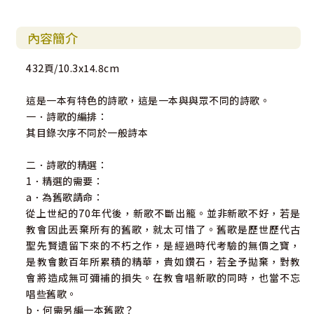
內容簡介
432頁/10.3x14.8cm
這是一本有特色的詩歌，這是一本與與眾不同的詩歌。
一．詩歌的編排：
其目錄次序不同於一般詩本
二．詩歌的精選：
1．精選的需要：
a．為舊歌請命：
從上世紀的70年代後，新歌不斷出籠。並非新歌不好，若是
教會因此丟棄所有的舊歌，就太可惜了。舊歌是歷世歷代古
聖先賢遺留下來的不朽之作，是經過時代考驗的無價之寶，
是教會數百年所累積的精華，貴如鑽石，若全予拋棄，對教
會將造成無可彌補的損失。在教會唱新歌的同時，也當不忘
唱些舊歌。
b．何需另編一本舊歌？