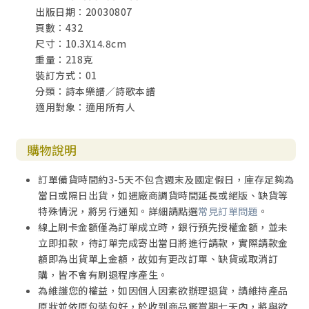
出版日期：20030807
頁數：432
尺寸：10.3X14.8cm
重量：218克
裝訂方式：01
分類：詩本樂譜／詩歌本譜
適用對象：適用所有人
購物說明
訂單備貨時間約3-5天不包含週末及國定假日，庫存足夠為
當日或隔日出貨，如遇廠商調貨時間延長或絕版、缺貨等
特殊情況，將另行通知。詳細請點選
常見訂單問題
。
線上刷卡金額僅為訂單成立時，銀行預先授權金額，並未
立即扣款，待訂單完成寄出當日將進行請款，實際請款金
額即為出貨單上金額，故如有更改訂單、缺貨或取消訂
購，皆不會有刷退程序產生。
為維護您的權益，如因個人因素欲辦理退貨，請維持產品
原狀並依原包裝包好，於收到商品鑑賞期七天內，將與欲