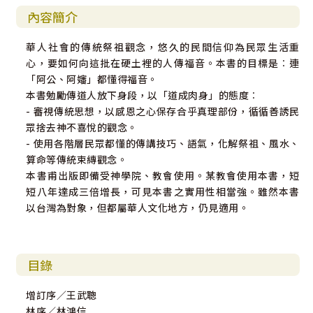
內容簡介
華人社會的傳統祭祖觀念，悠久的民間信仰為民眾生活重
心，要如何向這批在硬土裡的人傳福音。本書的目標是︰連
「阿公、阿嬸」都懂得福音。
本書勉勵傳道人放下身段，以「道成肉身」的態度︰
- 審視傳統思想，以感恩之心保存合乎真理部份，循循善誘民
眾捨去神不喜悅的觀念。
- 使用各階層民眾都懂的傳講技巧、語氣，化解祭祖、風水、
算命等傳統束縳觀念。
本書甫出版即備受神學院、教會使用。某教會使用本書，短
短八年達成三倍增長，可見本書之實用性相當強。雖然本書
以台灣為對象，但都屬華人文化地方，仍見適用。
目錄
增訂序／王武聰
林序／林鴻信