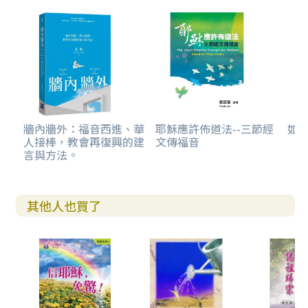
牆內牆外：福音西進、華
耶穌應許佈道法--三節經
如
人接棒，教會再復興的建
文傳福音
言與方法。
其他人也買了