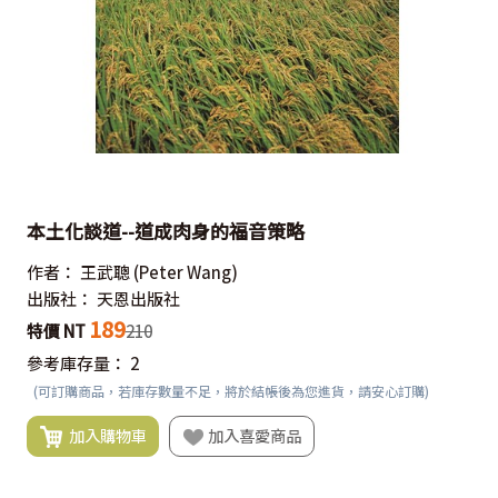
本土化談道--道成肉身的福音策略
作者：
王武聰
(Peter Wang)
出版社：
天恩出版社
189
特價 NT
210
參考庫存量：
2
(可訂購商品，若庫存數量不足，將於結帳後為您進貨，請安心訂購)
加入購物車
加入喜愛商品