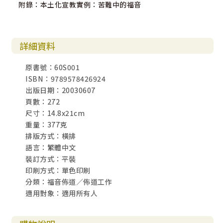
附錄：本土化宣教實例：苦難中的福音
詳細資料
原書號：60S001
ISBN：9789578426924
出版日期：20030607
頁數：272
尺寸：14.8x21cm
重量：377克
排版方式：橫排
語言：繁體中文
裝訂方式：平裝
印刷方式：單色印刷
分類：福音佈道／佈道工作
適用對象：適用所有人