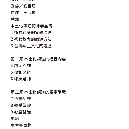
劉序／劉富理
自序／王武聰
緒論
本土化談道的神學基礎
1 道成肉身的宣教原理
2 初代教會的談道方法
3 台灣本土文化的適應
第二篇 本土化談道的福音內容
4 啟示的神
5 復和之道
6 耶穌是神
第三篇 本土化談道的屬靈爭戰
7 依靠聖靈
8 領受聖靈
9 心靈醫治
總結
參考書目錄