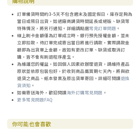
購物說明
訂單備貨時間約3-5天不包含週末及國定假日，庫存足夠為
當日或隔日出貨，如遇廠商調貨時間延長或絕版、缺貨等
特殊情況，將另行通知。詳細請點選
常見訂單問題
。
線上刷卡金額僅為訂單成立時，銀行預先授權金額，並未
立即扣款，待訂單完成寄出當日將進行請款，實際請款金
額即為出貨單上金額，故如有更改訂單、缺貨或取消訂
購，皆不會有刷退程序產生。
為維護您的權益，如因個人因素欲辦理退貨，請維持產品
原狀並依原包裝包好，於收到商品鑑賞期七天內，將與欲
退貨之商品、紙本發票及原出貨單寄回。詳細可閱讀
退換
貨須知
。
如需寄送海外，歡迎閱讀
海外訂購常見問題
。
更多常見問題FAQ
你可能也會喜歡