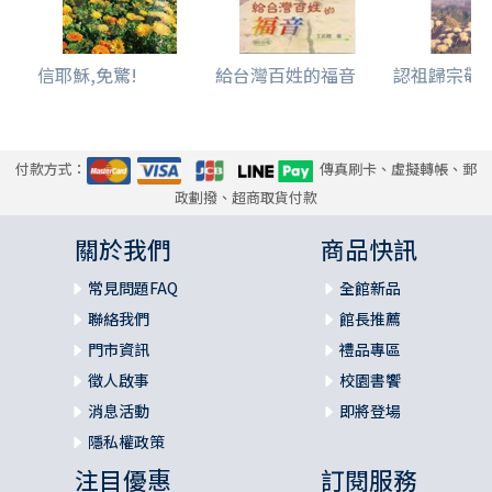
信耶穌,免驚!
給台灣百姓的福音
認祖歸宗敬
付款方式：
傳真刷卡、虛擬轉帳、郵
政劃撥、超商取貨付款
關於我們
商品快訊
常見問題FAQ
全館新品
聯絡我們
館長推薦
門市資訊
禮品專區
徵人啟事
校園書饗
消息活動
即將登場
隱私權政策
注目優惠
訂閱服務