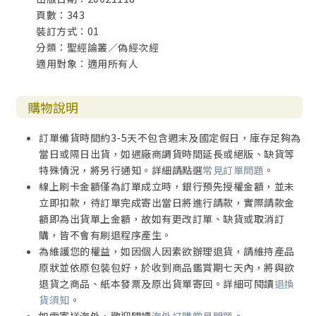
頁數：343
裝訂方式：01
分類：聖經論叢／偽經次經
適用對象：適用所有人
購物說明
訂單備貨時間約3-5天不包含週末及國定假日，庫存足夠為
當日或隔日出貨，如遇廠商調貨時間延長或絕版、缺貨等
特殊情況，將另行通知。詳細請點選
常見訂單問題
。
線上刷卡金額僅為訂單成立時，銀行預先授權金額，並未
立即扣款，待訂單完成寄出當日將進行請款，實際請款金
額即為出貨單上金額，故如有更改訂單、缺貨或取消訂
購，皆不會有刷退程序產生。
為維護您的權益，如因個人因素欲辦理退貨，請維持產品
原狀並依原包裝包好，於收到商品鑑賞期七天內，將與欲
退貨之商品、紙本發票及原出貨單寄回。詳細可閱讀
退換
貨須知
。