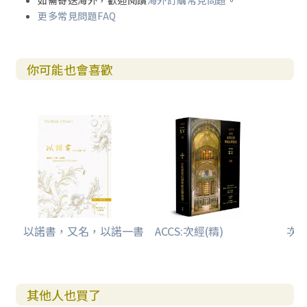
如需寄送海外，歡迎閱讀
海外訂購常見問題
。
更多常見問題FAQ
你可能也會喜歡
以諾書，又名，以諾一書
ACCS:次經(精)
次經
其他人也買了