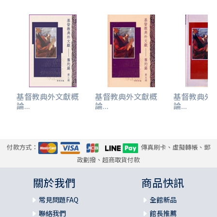
基督教典外文獻概
基督教典外文獻概
基督教典外
論...
論...
論...
付款方式：
傳真刷卡、虛擬轉帳、郵
政劃撥、超商取貨付款
關於我們
商品快訊
常見問題FAQ
全館新品
聯絡我們
館長推薦