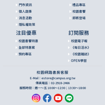
門市資訊
禮品專區
徵人啟事
校園書饗
消息活動
即將登場
隱私權政策
注目優惠
訂閱服務
校園書饗特惠
校園電子報
全部特惠案
《每日活水》
預約專區
《校園雜誌》
OPEN學習
校園網路書房客服
E-Mail：
estore@campus.org.tw
傳真電話：02-2918-2466
服務時間：週一～五 10:00～12:30；13:30～18:00