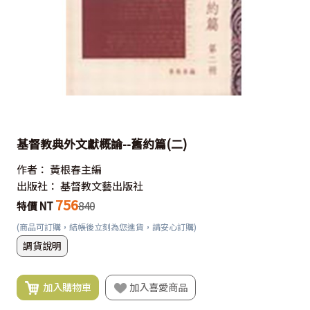
基督教典外文獻概論--舊約篇(二)
作者：
黃根春主編
出版社：
基督教文藝出版社
756
特價 NT
840
(商品可訂購，結帳後立刻為您進貨，請安心訂購)
調貨說明
加入購物車
加入喜愛商品