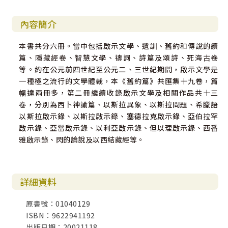
內容簡介
本書共分六冊。當中包括啟示文學、遺訓、舊約和傳說的續
篇、隱藏經卷、智慧文學、禱詞、詩篇及頌詩、死海古卷
等。約在公元前四世紀至公元二、三世紀期間，啟示文學是
一種極之流行的文學體裁，本《舊約篇》共匯集十九卷，篇
幅達兩冊多，第二冊繼續收錄啟示文學及相關作品共十三
卷，分別為西卜神諭篇、以斯拉異象、以斯拉問題、希臘語
以斯拉啟示錄、以斯拉啟示錄、塞德拉克啟示錄、亞伯拉罕
啟示錄、亞當啟示錄、以利亞啟示錄、但以理啟示錄、西番
雅啟示錄、閃的論說及以西結藏經等。
詳細資料
原書號：01040129
ISBN：9622941192
出版日期：20021118