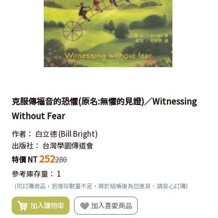
克服傳福音的恐懼(原名:無懼的見證)／Witnessing
Without Fear
作者：
白立德
(Bill Bright)
出版社：
台灣學園傳道會
252
特價 NT
280
參考庫存量：
1
(可訂購商品，若庫存數量不足，將於結帳後為您進貨，請安心訂購)
加入購物車
加入喜愛商品