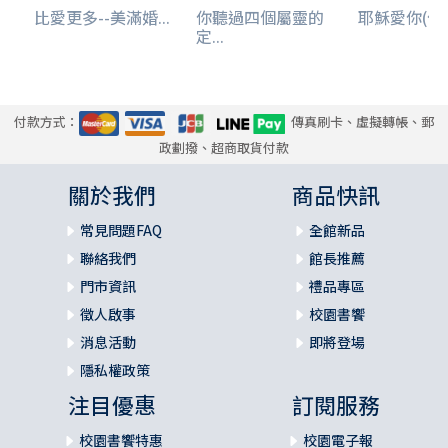
比愛更多--美滿婚...
你聽過四個屬靈的
耶穌愛你(佈
定...
付款方式：
傳真刷卡、虛擬轉帳、郵
政劃撥、超商取貨付款
關於我們
商品快訊
常見問題FAQ
全館新品
聯絡我們
館長推薦
門市資訊
禮品專區
徵人啟事
校園書饗
消息活動
即將登場
隱私權政策
注目優惠
訂閱服務
校園書饗特惠
校園電子報