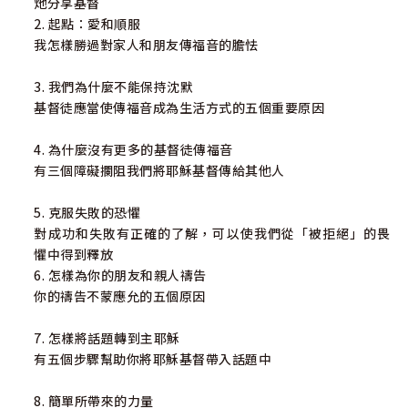
灺分享基督
2. 起點：愛和順服
我怎樣勝過對家人和朋友傳福音的膽怯
3. 我們為什麼不能保持沈默
基督徒應當使傳福音成為生活方式的五個重要原因
4. 為什麼沒有更多的基督徒傳福音
有三個障礙攔阻我們將耶穌基督傳給其他人
5. 克服失敗的恐懼
對成功和失敗有正確的了解，可以使我們從「被拒絕」的畏
懼中得到釋放
6. 怎樣為你的朋友和親人禱告
你的禱告不蒙應允的五個原因
7. 怎樣將話題轉到主耶穌
有五個步驟幫助你將耶穌基督帶入話題中
8. 簡單所帶來的力量