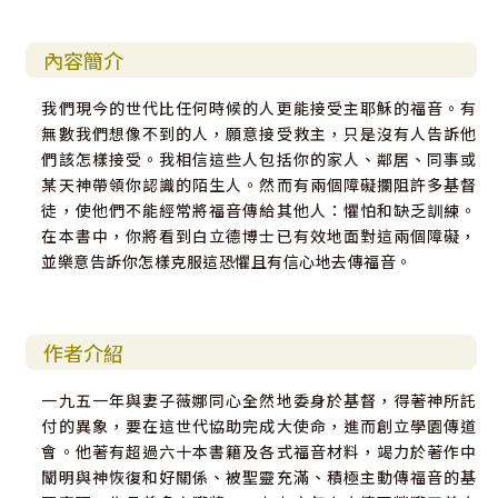
內容簡介
我們現今的世代比任何時候的人更能接受主耶穌的福音。有
無數我們想像不到的人，願意接受救主，只是沒有人告訴他
們該怎樣接受。我相信這些人包括你的家人、鄰居、同事或
某天神帶領你認識的陌生人。然而有兩個障礙攔阻許多基督
徒，使他們不能經常將福音傳給其他人：懼怕和缺乏訓練。
在本書中，你將看到白立德博士已有效地面對這兩個障礙，
並樂意告訴你怎樣克服這恐懼且有信心地去傳福音。
作者介紹
一九五一年與妻子薇娜同心全然地委身於基督，得著神所託
付的異象，要在這世代協助完成大使命，進而創立學園傳道
會。他著有超過六十本書籍及各式福音材料，竭力於著作中
闡明與神恢復和好關係、被聖靈充滿、積極主動傳福音的基