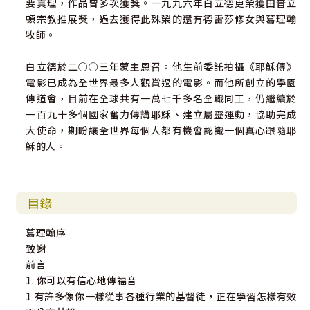
要真理，作品曾多次獲獎。一九九六年白立德更榮獲田普立
頓宗教推展獎，過去獲得此殊榮的還有德雷莎修女與葛理翰
牧師。
白立德於二○○三年蒙主恩召。他生前委託拍攝《耶穌傳》
電影已成為全世界最多人觀賞過的電影。而他所創立的學園
傳道會，目前在全球共有一萬七千多名全職同工，仍繼續於
一百九十多個國家奮力傳講耶穌、建立屬靈運動，協助完成
大使命，期盼讓全世界每個人都有機會認識一個真心跟隨耶
穌的人。
目錄
葛理翰序
致謝
前言
1. 你可以有信心地傳福音
1 有許多像你一樣從事各種行業的基督徒，正在學習怎樣有效