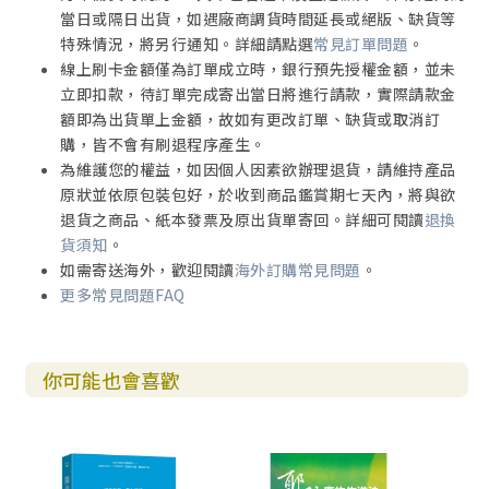
當日或隔日出貨，如遇廠商調貨時間延長或絕版、缺貨等
特殊情況，將另行通知。詳細請點選
常見訂單問題
。
線上刷卡金額僅為訂單成立時，銀行預先授權金額，並未
立即扣款，待訂單完成寄出當日將進行請款，實際請款金
額即為出貨單上金額，故如有更改訂單、缺貨或取消訂
購，皆不會有刷退程序產生。
為維護您的權益，如因個人因素欲辦理退貨，請維持產品
原狀並依原包裝包好，於收到商品鑑賞期七天內，將與欲
退貨之商品、紙本發票及原出貨單寄回。詳細可閱讀
退換
貨須知
。
如需寄送海外，歡迎閱讀
海外訂購常見問題
。
更多常見問題FAQ
你可能也會喜歡