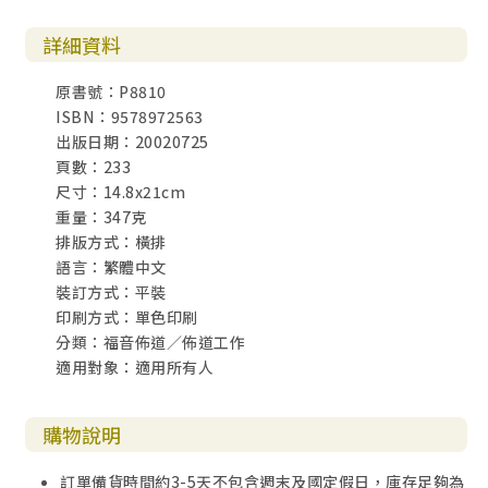
詳細資料
原書號：P8810
ISBN：9578972563
出版日期：20020725
頁數：233
尺寸：14.8x21cm
重量：347克
排版方式：橫排
語言：繁體中文
裝訂方式：平裝
印刷方式：單色印刷
分類：福音佈道／佈道工作
適用對象：適用所有人
購物說明
訂單備貨時間約3-5天不包含週末及國定假日，庫存足夠為