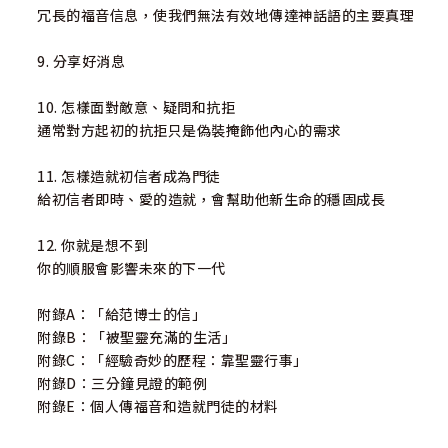
冗長的福音信息，使我們無法有效地傳達神話語的主要真理
9. 分享好消息
10. 怎樣面對敵意、疑問和抗拒
通常對方起初的抗拒只是偽裝掩飾他內心的需求
11. 怎樣造就初信者成為門徒
給初信者即時、愛的造就，會幫助他新生命的穩固成長
12. 你就是想不到
你的順服會影響未來的下一代
附錄A：「給范博士的信」
附錄B：「被聖靈充滿的生活」
附錄C：「經驗奇妙的歷程：靠聖靈行事」
附錄D：三分鐘見證的範例
附錄E：個人傳福音和造就門徒的材料