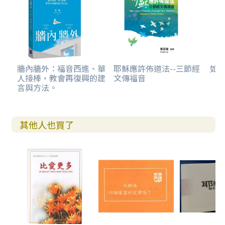
牆內牆外：福音西進、華
耶穌應許佈道法--三節經
如
人接棒，教會再復興的建
文傳福音
言與方法。
其他人也買了