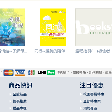
情結--了解母...
同行--最美的陪伴
靈程指引(一)初信者
式：
傳真刷卡、虛擬轉帳、郵政劃撥、超商
商品快訊
注目優惠
全館新品
校園書饗特惠
館長推薦
全部特惠案
禮品專區
預約專區