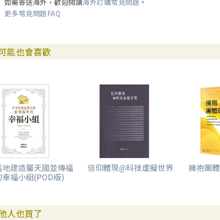
如需寄送海外，歡迎閱讀
海外訂購常見問題
。
更多常見問題FAQ
可能也會喜歡
這地建造屬天國並傳福
信仰體現@科技虛擬世界
擁抱團體
幸福小組(POD版)
他人也買了