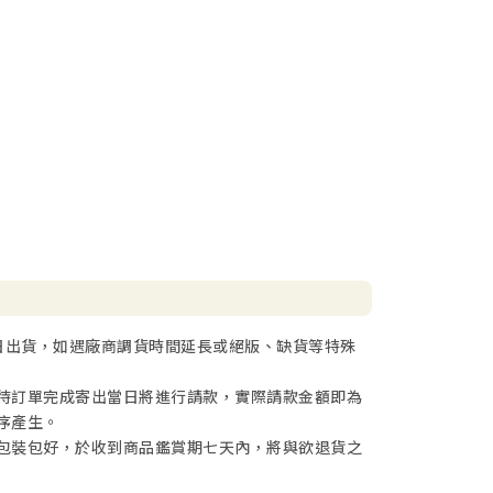
日出貨，如遇廠商調貨時間延長或絕版、缺貨等特殊
待訂單完成寄出當日將進行請款，實際請款金額即為
序產生。
包裝包好，於收到商品鑑賞期七天內，將與欲退貨之