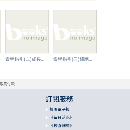
靈程指引(二)成長...
靈程指引(三)細胞...
取貨付款
訂閱服務
校園電子報
《每日活水》
《校園雜誌》