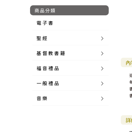
商品分類
電 子 書
聖 經
基 督 教 書 籍
新 舊 約 聖 經
內
福 音 禮 品
簡 體 聖 經
聖 經 論 叢
和 合 本
一 般 禮 品
英 文 聖 經
神 學 類
福 音 飾 品 配 件
和 合 本 標 點
參 考 書 工 具 書
音 樂
外 文 聖 經
實 踐 神 學
福 音 家 飾 用 品
一 般 卡 片
新 標 點 和 合 本
K J V
摩 西 五 經
系 統 神 學
福 音 項 鍊
讀 經 法
中 外 文 聖 經
教 會 歷 史
福 音 生 活 雜 貨
一 般 文 具
詩 本 樂 譜
和 合 本 修 訂 版
E S V
歷 史 書
神 、 創 造
宣 教 差 傳
福 音 耳 環 / 耳 夾
福 音 桌 飾 品
萬 用 卡
釋 經 法
創 世 記
詳
註 釋 本 聖 經
生 命 造 就
福 音 食 器 廚 房
食 器 廚 房
C D
現 代 中 文 譯 本
G N B
和 合 本 / N I V
舊 約 註 釋
基 督
社 會 參 與
歷 史
福 音 手 環 / 手 鍊
福 音 布 軸 掛 畫
福 音 服 飾 布 品
貼 紙
日 記 . 筆 記
音 樂 叢 書
聖 經 概 論
出 埃 及 記
約 書 亞 記