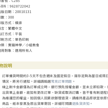
原書號：C285
SBN：9628722042
出版日期：20010131
頁數：300
排版方式：橫排
語言：繁體中文
裝訂方式：平裝
印刷方式：單色印刷
分類：實踐神學／小組教會
適用對象：適用所有人
物說明
訂單備貨時間約3-5天不包含週末及國定假日，庫存足夠為當日或隔
情況，將另行通知。詳細請點選
常見訂單問題
。
線上刷卡金額僅為訂單成立時，銀行預先授權金額，並未立即扣款，
出貨單上金額，故如有更改訂單、缺貨或取消訂購，皆不會有刷退程
為維護您的權益，如因個人因素欲辦理退貨，請維持產品原狀並依原
商品、紙本發票及原出貨單寄回。詳細可閱讀
退換貨須知
。