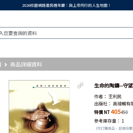
2026校園網路書房週年慶：與上帝同行的人生地圖！
頁
商品詳細資料
生命的陶鑄--守
作者：
王利民
出版社：
高接觸有
405
特價 NT
450
參考庫存量：
1
(可訂購商品，若庫存