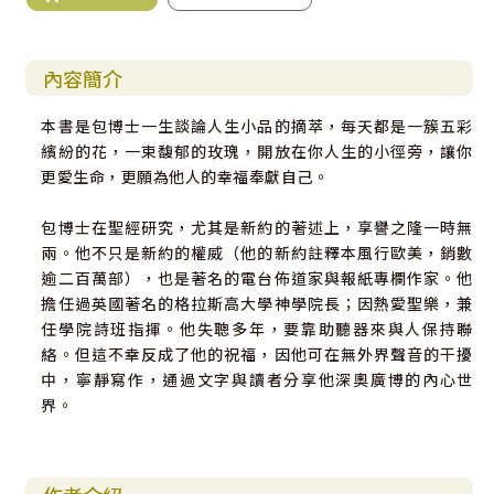
內容簡介
本書是包博士一生談論人生小品的摘萃，每天都是一簇五彩
繽紛的花，一束馥郁的玫瑰，開放在你人生的小徑旁，讓你
更愛生命，更願為他人的幸福奉獻自己。
包博士在聖經研究，尤其是新約的著述上，享譽之隆一時無
兩。他不只是新約的權威（他的新約註釋本風行歐美，銷數
逾二百萬部），也是著名的電台佈道家與報紙專欄作家。他
擔任過英國著名的格拉斯高大學神學院長；因熱愛聖樂，兼
任學院詩班指揮。他失聰多年，要靠助聽器來與人保持聯
絡。但這不幸反成了他的祝福，因他可在無外界聲音的干擾
中，寧靜寫作，通過文字與讀者分享他深奧廣博的內心世
界。