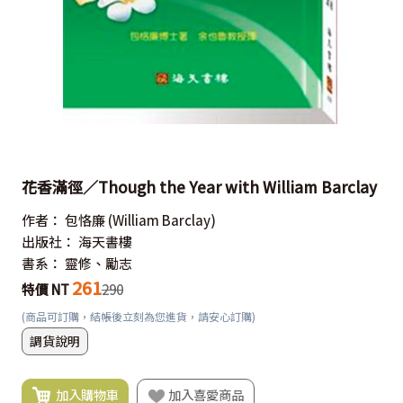
花香滿徑／Though the Year with William Barclay
作者：
包恪廉
(William Barclay)
出版社：
海天書樓
書系：
靈修、勵志
261
特價 NT
290
(商品可訂購，結帳後立刻為您進貨，請安心訂購)
調貨說明
加入購物車
加入喜愛商品