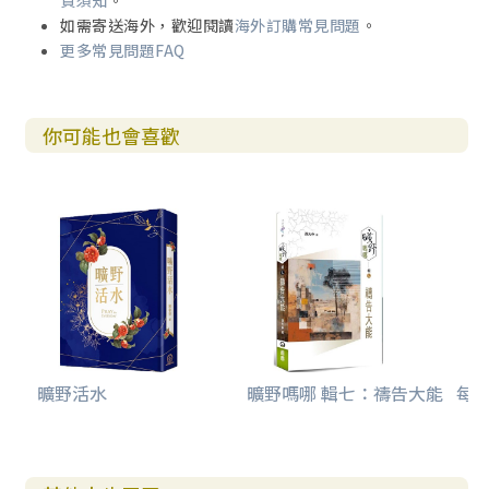
貨須知
。
如需寄送海外，歡迎閱讀
海外訂購常見問題
。
更多常見問題FAQ
你可能也會喜歡
曠野活水
曠野嗎哪 輯七：禱告大能
每日