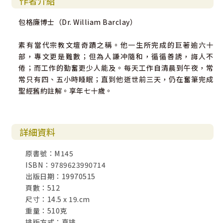
作者介紹
包格廉博士（Dr. William Barclay）
素有當代宗教文壇奇蹟之稱。他一生所完成的巨著逾六十
部，專文更是難數；但為人謙冲隨和，循循善誘，誨人不
倦；而工作的勤奮更少人能及。每天工作自清晨到午夜，常
常只有四、五小時睡眠；直到他逝世前三天，仍在奮筆完成
聖經舊約註解。享年七十歲。
詳細資料
原書號：M145
ISBN：9789623990714
出版日期：19970515
頁數：512
尺寸：14.5 x 19.cm
重量：510克
排版方式：直排