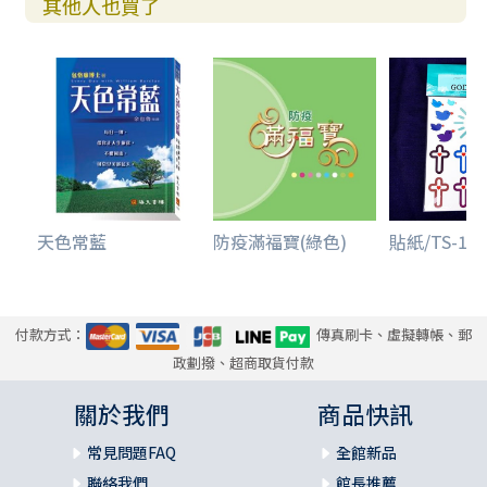
其他人也買了
天色常藍
防疫滿福寶(綠色)
貼紙/TS-15/.
付款方式：
傳真刷卡、虛擬轉帳、郵
政劃撥、超商取貨付款
關於我們
商品快訊
常見問題FAQ
全館新品
聯絡我們
館長推薦