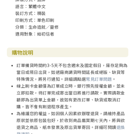
語言：繁體中文
裝訂方式：精裝
印刷方式：單色印刷
分類：生命造就／靈修
適用對象：給初信者
購物說明
訂單備貨時間約3-5天不包含週末及國定假日，庫存足夠為
當日或隔日出貨，如遇廠商調貨時間延長或絕版、缺貨等
特殊情況，將另行通知。詳細請點選
常見訂單問題
。
線上刷卡金額僅為訂單成立時，銀行預先授權金額，並未
立即扣款，待訂單完成寄出當日將進行請款，實際請款金
額即為出貨單上金額，故如有更改訂單、缺貨或取消訂
購，皆不會有刷退程序產生。
為維護您的權益，如因個人因素欲辦理退貨，請維持產品
原狀並依原包裝包好，於收到商品鑑賞期七天內，將與欲
退貨之商品、紙本發票及原出貨單寄回。詳細可閱讀
退換