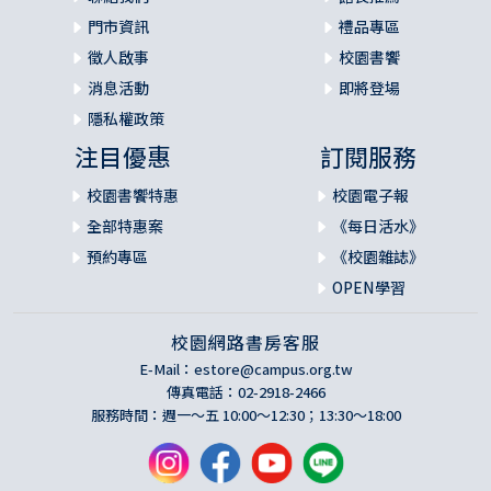
門市資訊
禮品專區
徵人啟事
校園書饗
消息活動
即將登場
隱私權政策
注目優惠
訂閱服務
校園書饗特惠
校園電子報
全部特惠案
《每日活水》
預約專區
《校園雜誌》
OPEN學習
校園網路書房客服
E-Mail：
estore@campus.org.tw
傳真電話：02-2918-2466
服務時間：週一～五 10:00～12:30；13:30～18:00