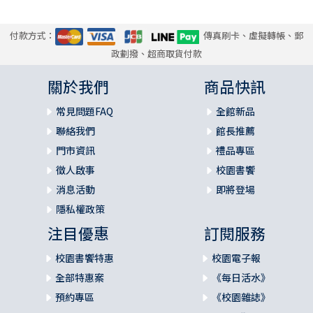
付款方式：
傳真刷卡、虛擬轉帳、郵
政劃撥、超商取貨付款
關於我們
商品快訊
常見問題FAQ
全館新品
聯絡我們
館長推薦
門市資訊
禮品專區
徵人啟事
校園書饗
消息活動
即將登場
隱私權政策
注目優惠
訂閱服務
校園書饗特惠
校園電子報
全部特惠案
《每日活水》
預約專區
《校園雜誌》