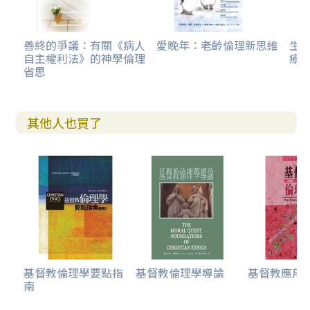
善終的爭議：有關《病人
愛晚年：老齡倫理新思維
生
自主權利法》的神學倫理
療
省思
其他人也買了
基督教倫理學要點指
基督教倫理學導論
基督教應用
南