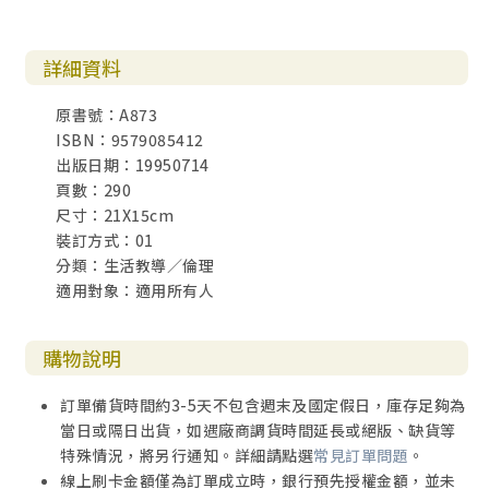
詳細資料
原書號：A873
ISBN：9579085412
出版日期：19950714
頁數：290
尺寸：21X15cm
裝訂方式：01
分類：生活教導／倫理
適用對象：適用所有人
購物說明
訂單備貨時間約3-5天不包含週末及國定假日，庫存足夠為
當日或隔日出貨，如遇廠商調貨時間延長或絕版、缺貨等
特殊情況，將另行通知。詳細請點選
常見訂單問題
。
線上刷卡金額僅為訂單成立時，銀行預先授權金額，並未