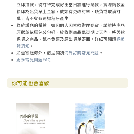
立即扣款，待訂單完成寄出當日將進行請款，實際請款金
額即為出貨單上金額，故如有更改訂單、缺貨或取消訂
購，皆不會有刷退程序產生。
為維護您的權益，如因個人因素欲辦理退貨，請維持產品
原狀並依原包裝包好，於收到商品鑑賞期七天內，將與欲
退貨之商品、紙本發票及原出貨單寄回。詳細可閱讀
退換
貨須知
。
如需寄送海外，歡迎閱讀
海外訂購常見問題
。
更多常見問題FAQ
你可能也會喜歡