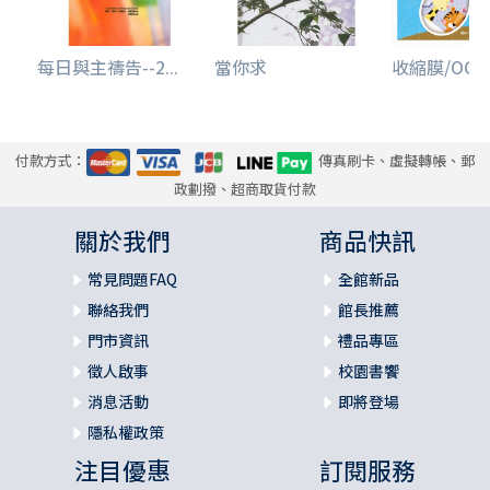
每日與主禱告--2...
當你求
收縮膜/OCN00
付款方式：
傳真刷卡、虛擬轉帳、郵
政劃撥、超商取貨付款
關於我們
商品快訊
常見問題FAQ
全館新品
聯絡我們
館長推薦
門市資訊
禮品專區
徵人啟事
校園書饗
消息活動
即將登場
隱私權政策
注目優惠
訂閱服務