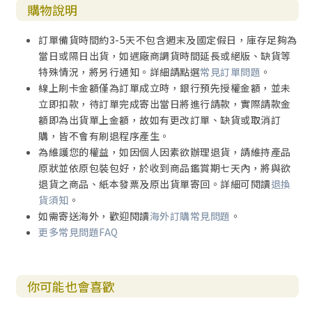
購物說明
訂單備貨時間約3-5天不包含週末及國定假日，庫存足夠為
當日或隔日出貨，如遇廠商調貨時間延長或絕版、缺貨等
特殊情況，將另行通知。詳細請點選
常見訂單問題
。
線上刷卡金額僅為訂單成立時，銀行預先授權金額，並未
立即扣款，待訂單完成寄出當日將進行請款，實際請款金
額即為出貨單上金額，故如有更改訂單、缺貨或取消訂
購，皆不會有刷退程序產生。
為維護您的權益，如因個人因素欲辦理退貨，請維持產品
原狀並依原包裝包好，於收到商品鑑賞期七天內，將與欲
退貨之商品、紙本發票及原出貨單寄回。詳細可閱讀
退換
貨須知
。
如需寄送海外，歡迎閱讀
海外訂購常見問題
。
更多常見問題FAQ
你可能也會喜歡