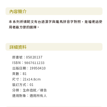
內容簡介
本系列祈禱範文有台語漢字與羅馬拼音字對照，是福佬話使
用者最方便的選擇。
詳細資料
原書號：05020137
ISBN：9867611233
出版日期：19950410
頁數：81
尺寸：21x14.8cm
裝訂方式：01
分類：生命造就／禱告
適用對象：適用所有人