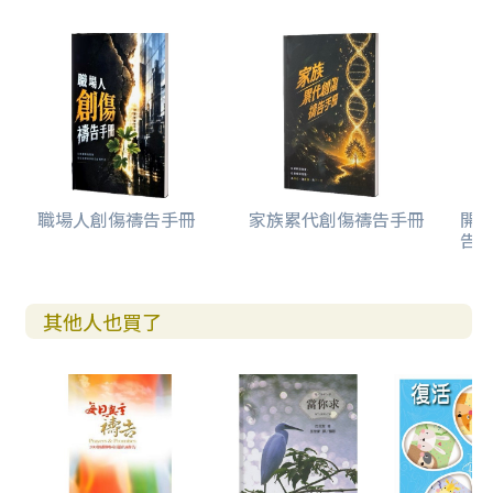
職場人創傷禱告手冊
家族累代創傷禱告手冊
開
告(
其他人也買了