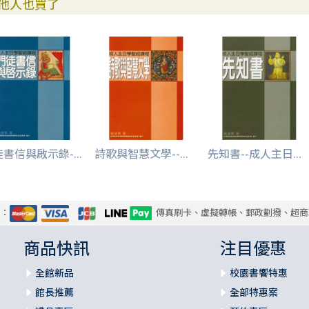
他人也買了
書信與啟示錄-...
詩歌與智慧文學--...
先知書--成人主日...
式：
傳真刷卡、虛擬轉帳、郵政劃撥、超商
商品快訊
注目優惠
全館新品
校園書饗特惠
館長推薦
全部特惠案