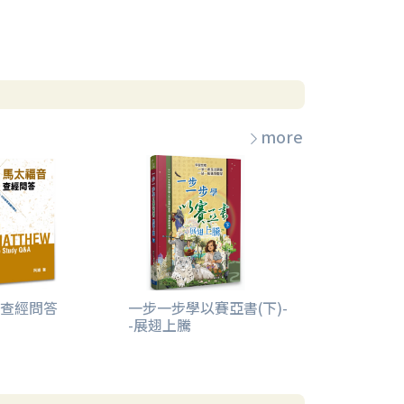
more
查經問答
一步一步學以賽亞書(下)-
-展翅上騰