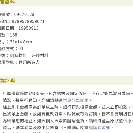
細資料
原書號：09070128
SBN：9789578959071
出版日期：19950913
頁數：168
寸：21x14.8cm
裝訂方式：01
分類：訓練材料／研經材料
適用對象：適用所有人
物說明
訂單備貨時間約3-5天不包含週末及國定假日，庫存足夠為當日或隔
情況，將另行通知。詳細請點選
常見訂單問題
。
線上刷卡金額僅為訂單成立時，銀行預先授權金額，並未立即扣款，
出貨單上金額，故如有更改訂單、缺貨或取消訂購，皆不會有刷退程
為維護您的權益，如因個人因素欲辦理退貨，請維持產品原狀並依原
商品、紙本發票及原出貨單寄回。詳細可閱讀
退換貨須知
。