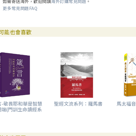
如需寄送海外，歡迎閱讀
海外訂購常見問題
。
更多常見問題FAQ
可能也會喜歡
言-敬畏耶和華是智慧
聖經文流系列：羅馬書
馬太福音
開端(門訓生命讀經系