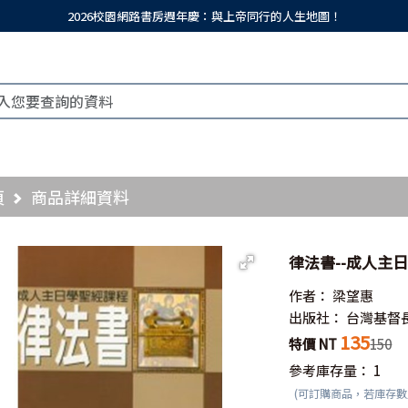
2026校園網路書房週年慶：與上帝同行的人生地圖！
頁
商品詳細資料
律法書--成人主
作者：
梁望惠
出版社：
台灣基督
135
特價 NT
150
參考庫存量：
1
(可訂購商品，若庫存