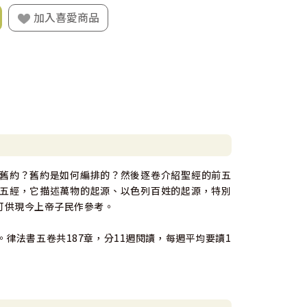
加入喜愛商品
舊約？舊約是如何編排的？然後逐卷介紹聖經的前五
五經，它描述萬物的起源、以色列百姓的起源，特別
可供現今上帝子民作參考。
律法書五卷共187章，分11週閱讀，每週平均要讀1