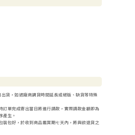
日出貨，如遇廠商調貨時間延長或絕版、缺貨等特殊
待訂單完成寄出當日將進行請款，實際請款金額即為
序產生。
包裝包好，於收到商品鑑賞期七天內，將與欲退貨之