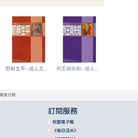
耶穌生平--成人主...
列王與先知--成人...
取貨付款
訂閱服務
校園電子報
《每日活水》