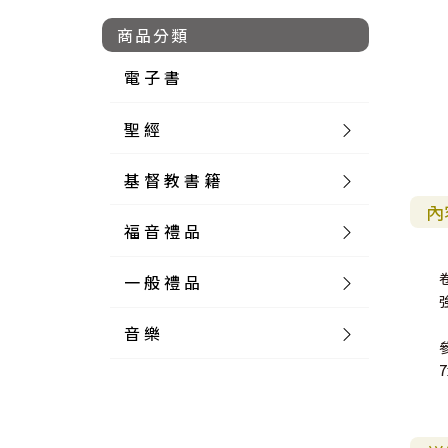
商品分類
電 子 書
聖 經
基 督 教 書 籍
新 舊 約 聖 經
內
福 音 禮 品
簡 體 聖 經
聖 經 論 叢
和 合 本
一 般 禮 品
英 文 聖 經
神 學 類
福 音 飾 品 配 件
和 合 本 標 點
參 考 書 工 具 書
音 樂
外 文 聖 經
實 踐 神 學
福 音 家 飾 用 品
一 般 卡 片
新 標 點 和 合 本
K J V
摩 西 五 經
系 統 神 學
福 音 項 鍊
讀 經 法
中 外 文 聖 經
教 會 歷 史
福 音 生 活 雜 貨
一 般 文 具
詩 本 樂 譜
和 合 本 修 訂 版
E S V
歷 史 書
神 、 創 造
宣 教 差 傳
福 音 耳 環 / 耳 夾
福 音 桌 飾 品
萬 用 卡
釋 經 法
創 世 記
註 釋 本 聖 經
生 命 造 就
福 音 食 器 廚 房
食 器 廚 房
C D
現 代 中 文 譯 本
G N B
和 合 本 / N I V
舊 約 註 釋
基 督
社 會 參 與
歷 史
福 音 手 環 / 手 鍊
福 音 布 軸 掛 畫
福 音 服 飾 布 品
貼 紙
日 記 . 筆 記
音 樂 叢 書
聖 經 概 論
出 埃 及 記
約 書 亞 記