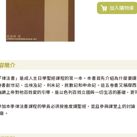
加入購物車
容簡介
「律法書」是成人主日學聖經課程的第一本。本書首先介紹為什麼要讀
卷書創世記、出埃及記、利未記、民數記和申命記。這五卷書又稱摩西
強調上帝對祂百姓愛的引導，是以色列百姓立國與一切生活的基礎，更
參加本季律法書課程的學員必須按進度讀聖經，並且參與課堂上的討論。
7章。