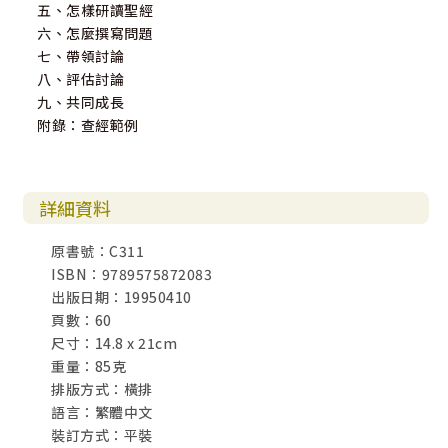
五、怎樣研讀聖經
六、怎麼撰寫問題
七、帶領討論
八、評估討論
九、共同成長
附錄：查經範例
詳細資料
原書號：C311
ISBN：9789575872083
出版日期：19950410
頁數：60
尺寸：14.8 x 21cm
重量：85克
排版方式：橫排
語言：繁體中文
裝訂方式：平裝