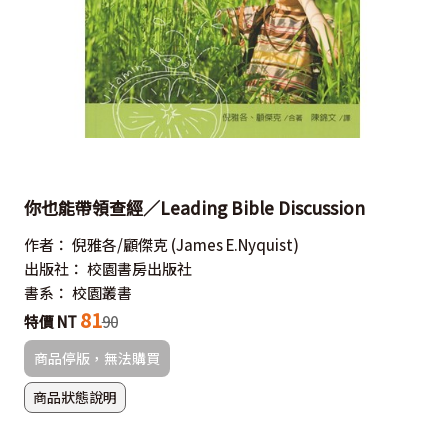
你也能帶領查經／Leading Bible Discussion
作者：
倪雅各/顧傑克
(James E.Nyquist)
出版社：
校園書房出版社
書系：
校園叢書
81
特價 NT
90
商品停版，無法購買
商品狀態說明