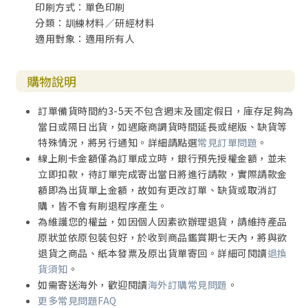
印刷方式：單色印刷
分類：訓練材料／研經材料
適用對象：適用所有人
購物說明
訂單備貨時間約3-5天不包含週末及國定假日，庫存足夠為
當日或隔日出貨，如遇廠商調貨時間延長或絕版、缺貨等
特殊情況，將另行通知。詳細請點選
常見訂單問題
。
線上刷卡金額僅為訂單成立時，銀行預先授權金額，並未
立即扣款，待訂單完成寄出當日將進行請款，實際請款金
額即為出貨單上金額，故如有更改訂單、缺貨或取消訂
購，皆不會有刷退程序產生。
為維護您的權益，如因個人因素欲辦理退貨，請維持產品
原狀並依原包裝包好，於收到商品鑑賞期七天內，將與欲
退貨之商品、紙本發票及原出貨單寄回。詳細可閱讀
退換
貨須知
。
如需寄送海外，歡迎閱讀
海外訂購常見問題
。
更多常見問題FAQ