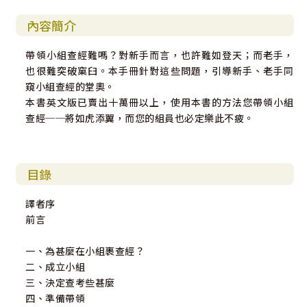
內容簡介
帶領小組查經難嗎？對新手而言，也許難如登天；而老手，
也很難突破窠臼。本手冊針對這些問題，引導新手、老手同
窺小組查經的堂奧。
本書英文版已賣出十萬冊以上，使用本書的方法您帶領小組
查經──將如虎添翼，而您的組員也必定樂此不疲。
目錄
譯者序
前言
一、為甚麼在小組裹查經？
二、成立小組
三、決定查考些甚麼
四、準備帶領