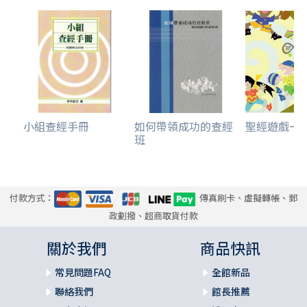
小組查經手冊
如何帶領成功的查經
聖經遊戲一
班
付款方式：
傳真刷卡、虛擬轉帳、郵
政劃撥、超商取貨付款
關於我們
商品快訊
常見問題FAQ
全館新品
聯絡我們
館長推薦