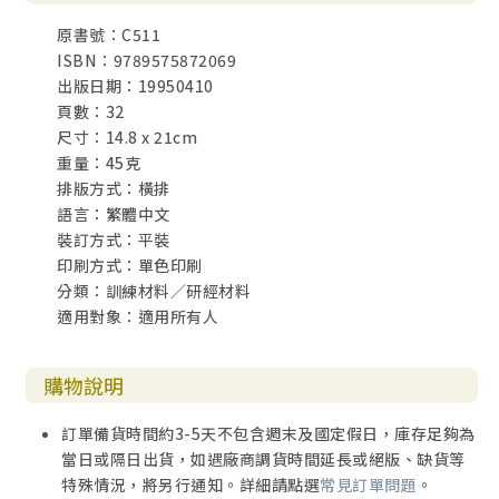
原書號：C511
ISBN：9789575872069
出版日期：19950410
頁數：32
尺寸：14.8 x 21cm
重量：45克
排版方式：橫排
語言：繁體中文
裝訂方式：平裝
印刷方式：單色印刷
分類：訓練材料／研經材料
適用對象：適用所有人
購物說明
訂單備貨時間約3-5天不包含週末及國定假日，庫存足夠為
當日或隔日出貨，如遇廠商調貨時間延長或絕版、缺貨等
特殊情況，將另行通知。詳細請點選
常見訂單問題
。