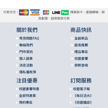
付款方式：
傳真刷卡、虛擬轉帳、郵
政劃撥、超商取貨付款
關於我們
商品快訊
常見問題FAQ
全館新品
聯絡我們
館長推薦
門市資訊
禮品專區
徵人啟事
校園書饗
消息活動
即將登場
隱私權政策
注目優惠
訂閱服務
校園書饗特惠
校園電子報
全部特惠案
《每日活水》
預約專區
《校園雜誌》