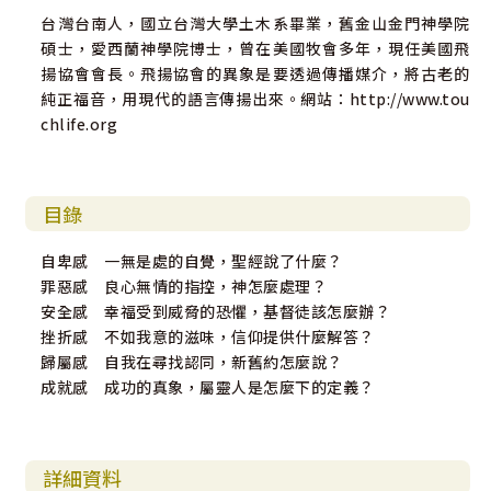
台灣台南人，國立台灣大學土木系畢業，舊金山金門神學院
碩士，愛西蘭神學院博士，曾在美國牧會多年，現任美國飛
揚協會會長。飛揚協會的異象是要透過傳播媒介，將古老的
純正福音，用現代的語言傳揚出來。網站：http://www.tou
chlife.org
目錄
自卑感 一無是處的自覺，聖經說了什麼？
罪惡感 良心無情的指控，神怎麼處理？
安全感 幸福受到威脅的恐懼，基督徒該怎麼辦？
挫折感 不如我意的滋味，信仰提供什麼解答？
歸屬感 自我在尋找認同，新舊約怎麼說？
成就感 成功的真象，屬靈人是怎麼下的定義？
詳細資料