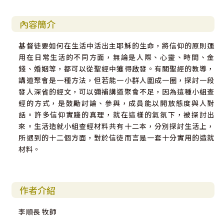
內容簡介
基督徒要如何在生活中活出主耶穌的生命，將信仰的原則運
用在日常生活的不同方面，無論是人際、心靈、時間、金
錢、婚姻等，都可以從聖經中獲得啟發。有關聖經的教導，
講道聚會是一種方法，但若能一小群人圍成一圈，探討一段
發人深省的經文，可以彌補講道聚會不足，因為這種小組查
經的方式，是鼓勵討論、參與，成員能以開放態度與人對
話。許多信仰實踐的真理，就在這樣的氣氛下，被探討出
來。生活造就小組查經材料共有十二本，分別探討生活上，
所遇到的十二個方面，對於信徒而言是一套十分實用的造就
材料。
作者介紹
李順長 牧師