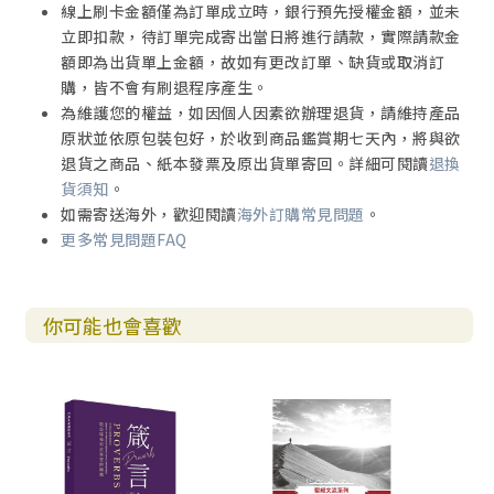
線上刷卡金額僅為訂單成立時，銀行預先授權金額，並未
立即扣款，待訂單完成寄出當日將進行請款，實際請款金
額即為出貨單上金額，故如有更改訂單、缺貨或取消訂
購，皆不會有刷退程序產生。
為維護您的權益，如因個人因素欲辦理退貨，請維持產品
原狀並依原包裝包好，於收到商品鑑賞期七天內，將與欲
退貨之商品、紙本發票及原出貨單寄回。詳細可閱讀
退換
貨須知
。
如需寄送海外，歡迎閱讀
海外訂購常見問題
。
更多常見問題FAQ
你可能也會喜歡