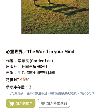
心靈世界／The World in your Mind
作者：
李順長
(Gorden Lee)
出版社：
校園書房出版社
書系：
生活造就小組查經材料
45
特價 NT
50
參考庫存量：
2
(可訂購商品，若庫存數量不足，將於結帳後為您進貨，請安心訂購)
加入購物車
加入喜愛商品