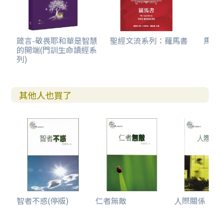
箴言-敬畏耶和華是智慧
聖經文流系列：羅馬書
馬
的開端(門訓生命讀經系
列)
其他人也買了
智者不惑(停版)
仁者無敵
人際關係