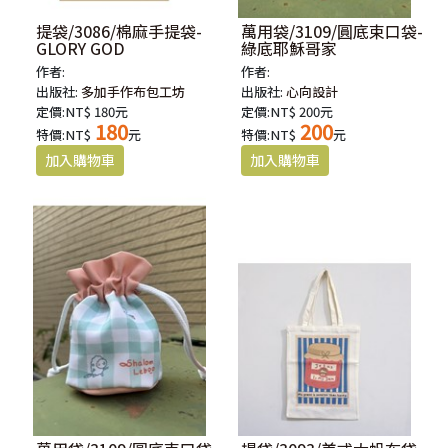
提袋/3086/棉麻手提袋-
萬用袋/3109/圓底束口袋-
GLORY GOD
綠底耶穌哥家
作者:
作者:
出版社:
多加手作布包工坊
出版社:
心向設計
定價:NT$ 180元
定價:NT$ 200元
180
200
特價:NT$
元
特價:NT$
元