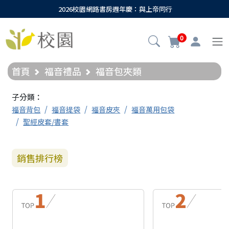
2026校園網路書房週年慶：與上帝同行
0
首頁
福音禮品
福音包夾類
子分類：
福音背包
福音提袋
福音皮夾
福音萬用包袋
聖經皮套/書套
銷售排行榜