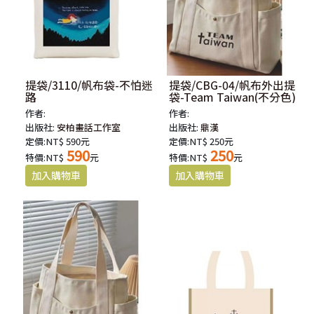
提袋/3110/帆布袋-不怕迷
提袋/CBG-04/帆布外出提
路
袋-Team Taiwan(不分色)
作者:
作者:
出版社:
安柏畫話工作室
出版社:
鼎漢
定價:NT$ 590元
定價:NT$ 250元
590
250
特價:NT$
元
特價:NT$
元