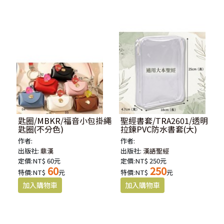
匙圈/MBKR/福音小包掛繩
聖經書套/TRA2601/透明
匙圈(不分色)
拉鍊PVC防水書套(大)
作者:
作者:
出版社:
鼎漢
出版社:
漢語聖經
定價:NT$ 60元
定價:NT$ 250元
60
250
特價:NT$
元
特價:NT$
元