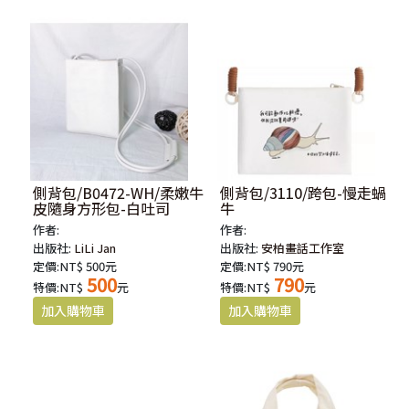
側背包/B0472-WH/柔嫩牛
側背包/3110/跨包-慢走蝸
皮隨身方形包-白吐司
牛
作者:
作者:
出版社:
LiLi Jan
出版社:
安柏畫話工作室
定價:NT$ 500元
定價:NT$ 790元
500
790
特價:NT$
元
特價:NT$
元