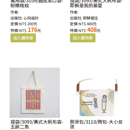
萬用袋/3109/圓底束口袋-
提袋/3093/美式大帆布袋-
粉嫩格紋
耶穌是我的最愛
作者:
作者:
出版社:
心向設計
出版社:
耶穌爸比
定價:NT$ 200元
定價:NT$ 480元
176
408
特價:NT$
元
特價:NT$
元
提袋/3093/美式大帆布袋-
側背包/3110/跨包-大小女
五餅二魚
孩