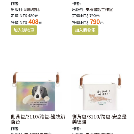
作者:
作者:
出版社:
耶穌爸比
出版社:
安柏畫話工作室
定價:NT$ 480元
定價:NT$ 790元
408
790
特價:NT$
元
特價:NT$
元
側背包/3110/跨包-邊牧趴
側背包/3110/跨包-安息是
窗台
美德貓
作者:
作者: