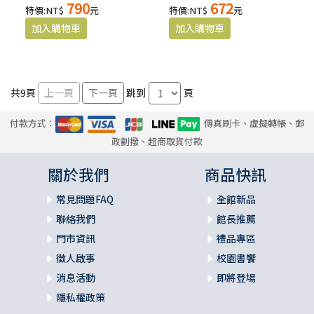
790
672
特價:NT$
元
特價:NT$
元
共
9
頁
跳到
頁
付款方式：
傳真刷卡、虛擬轉帳、郵
政劃撥、超商取貨付款
關於我們
商品快訊
常見問題FAQ
全館新品
聯絡我們
館長推薦
門市資訊
禮品專區
徵人啟事
校園書饗
消息活動
即將登場
隱私權政策